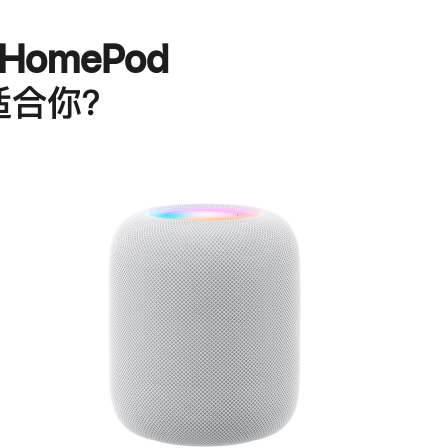
HomePod
适合你？
进
一
步
了
解
HomePod<