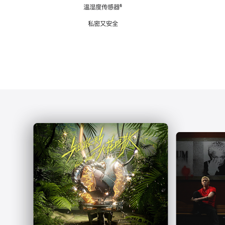
注
温湿度传感器
脚
⁶
注
私密又安全