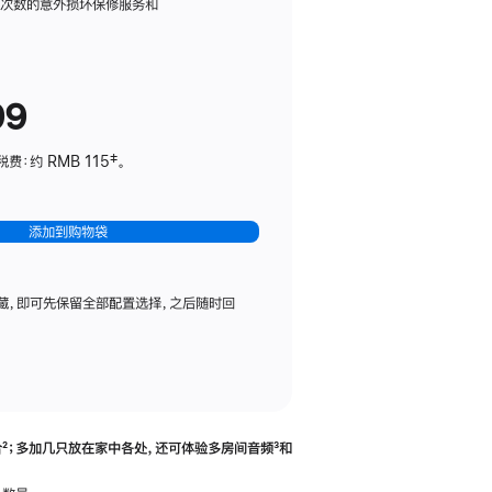
务
限次数的意外损坏保修服务和
计
划
(适
99
用
于
：约 RMB 115‡。
HomePod
mini)
添加到购物袋
藏，即可先保留全部配置选择，之后随时回
合
脚
²；多加几只放在家中各处，还可体验多‍房‍间音频
脚
³和
注
注