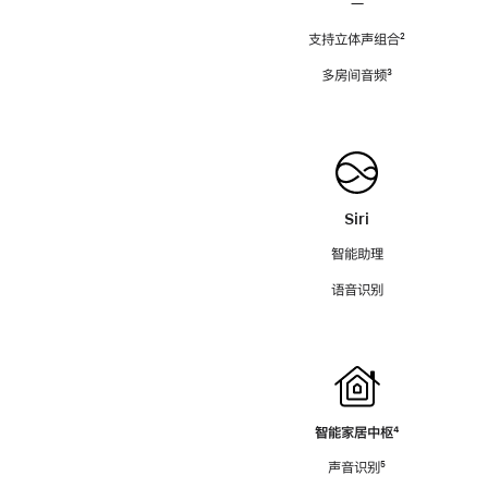
—
支持立体声组合
脚
²
注
多房间音频
脚
³
注
Siri
智能助理
语音识别
智能家居中枢
脚
⁴
注
声音识别
脚
⁵