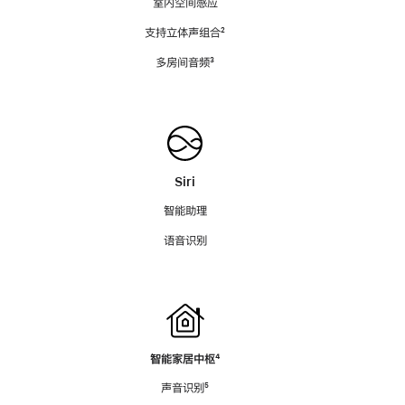
室内空间感应
支持立体声组合
脚
²
注
多房间音频
脚
³
注
Siri
智能助理
语音识别
智能家居中枢
脚
⁴
注
声音识别
脚
⁵