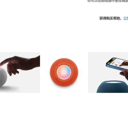
你可以在购物袋中更改商品
获得购买帮助，
立
图库
图像
2
图库
图像
3
图