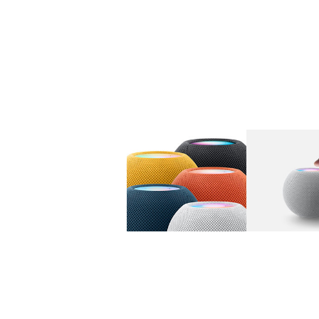
图库
图像
1