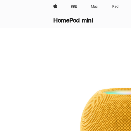
Apple
商店
Mac
iPad
HomePod mini
购
买
HomePod mini