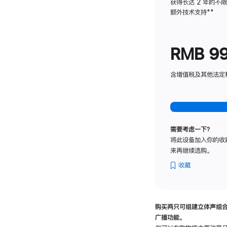
获得长达 2 年的不
额外技术支持
脚
**
注
RMB 9
含增值税及其他法定税费
需要考虑一下？
将此设备加入你的收
来再继续选购。
收藏
购买两只可组建立体声组
广播功能。