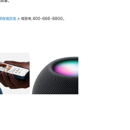
数量。
即在线交流
(在
或致电
400-666-8800。
新
窗
口
中
打
开)
库
图像
4
图库
图像
5