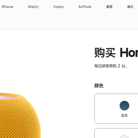
iPhone
Watch
Vision
AirPods
家居
娱乐
购买 Hom
每位顾客限购 2 台。
颜色
蓝色