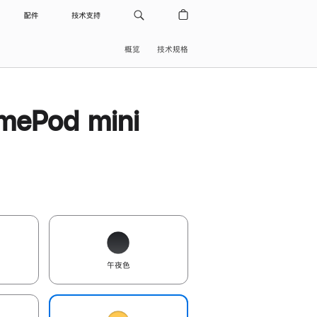
配件
技术支持
概览
技术规格
ePod mini
午夜色