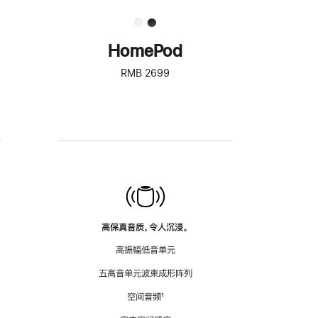
HomePod
RMB 2699
高保真音质，令人沉浸。
高振幅低音单元
五高音单元波束成形阵列
空间音频
脚
¹
注