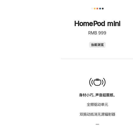
HomePod mini
RMB 999
HomePod
当前浏览
mini
身材小巧，声音超震撼。
全频驱动单元
双振动抵消无源辐射器
—