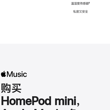
注
温湿度传感器
脚
⁶
注
私密又安全
购买
HomePod mini，