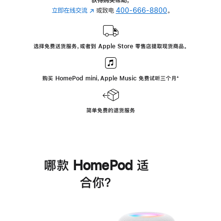
立即在线交流
(在
或致电
400-666-8800
。
新
窗
口
选择免费送货服务，或者到 Apple Store 零售店提取现货商品。
中
打
开)
购买 HomePod mini，Apple Music 免费试听三个月
脚
⁺
注
简单免费的退货服务
哪款 HomePod 适
合你？
进
一
步