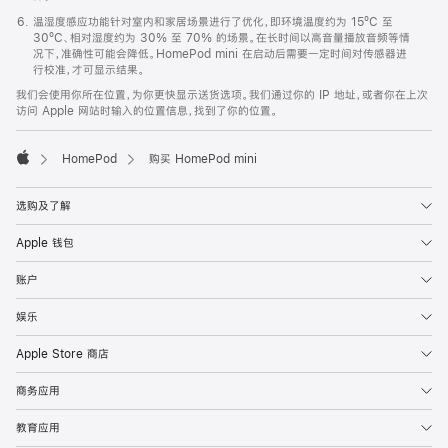
温湿度感应功能针对室内和家居场景进行了优化，即环境温度约为 15ºC 至
30ºC、相对湿度约为 30% 至 70% 的场景。在长时间以高音量播放音频等情
况下，准确性可能会降低。HomePod mini 在启动后需要一定时间对传感器进
行校准，才可显示结果。
我们会使用你所在位置，为你更快显示送货选项。我们通过你的 IP 地址，或者你在上次
访问 Apple 网站时输入的位置信息，找到了你的位置。
HomePod
购买 HomePod mini
Apple
选购及了解
Apple 钱包
账户
娱乐
Apple Store 商店
商务应用
教育应用