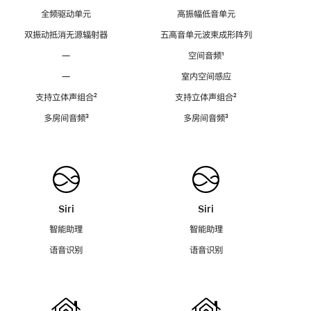
全频驱动单元
高振幅低音单元
双振动抵消无源辐射器
五高音单元波束成形阵列
—
空间音频
脚
¹
注
—
室内空间感应
支持立体声组合
脚
²
支持立体声组合
脚
²
注
注
多房间音频
脚
³
多房间音频
脚
³
注
注
Siri
Siri
智能助理
智能助理
语音识别
语音识别