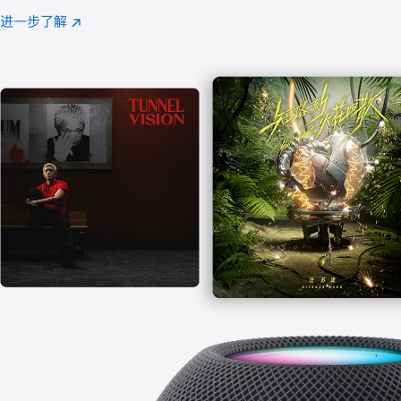
注
进一步了解
Apple
(在
Music
新
窗
口
中
打
开)