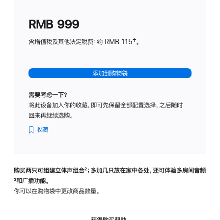
划
(适
RMB 999
用
于
含增值税及其他法定税费：约 RMB 115‡。
HomeP
mini)
添加到购物袋
需要考虑一下？
将此设备加入你的收藏，即可先保留全部配置选择，之后随时
回来再继续选购。
收藏
购买两只可组建立体声组合
脚
²；多加几只放在家中各处，还可体验多‍房‍间音频
脚
³和广播功能。
注
注
你可以在购物袋中更改商品数量。
获得购买帮助，