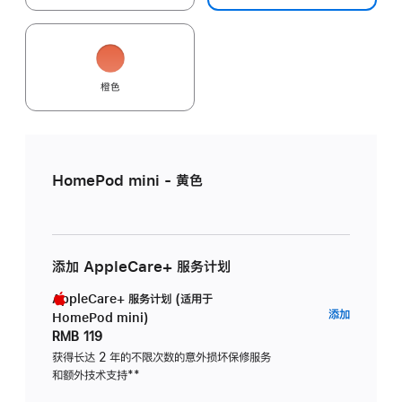
橙色
HomePod mini - 黄色
添加 AppleCare+ 服务计划
AppleCare+ 服务计划 (适用于
AppleC
添加
HomePod mini)
服
RMB 119
务
获得长达 2 年的不限次数的意外损坏保修服务
和额外技术支持
脚
**
计
注