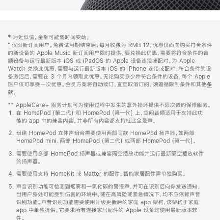
网
脚
‡ 为近似值。金额可能随时间变动。
注
页
⁺ 仅限新订阅用户。免费试用期结束后，每月收费为 RMB 12。优惠仅面向购买符合条件
页
的新设备的 Apple Music 新订阅用户限时提供。要兑换此优惠，需要将符合条件的音
频设备与运行最新版本 iOS 或 iPadOS 的 Apple 设备连接或配对。为 Apple
脚
Watch 兑换此优惠，需要与运行最新版本 iOS 的 iPhone 连接或配对。符合条件的设
备激活后，需要在 3 个月内领取此优惠。无论购买多少件符合条件的设备，每个 Apple
账户仅可享受一次优惠。会员方案将自动续订，直至取消订阅。须遵循限制条件和其他
条
款
。
(在
新
** AppleCare+ 服务计划可为使用过程中发生的意外损坏提供不限次数的保修服务。
窗
在 HomePod (第二代) 和 HomePod (第一代) 上，空间音频适用于支持此功
口
能的 app 中的兼容内容。并非所有内容都支持杜比全景声。
中
打
组建 HomePod 立体声组合需要使用两部同款 HomePod 扬声器，如两部
开)
HomePod mini、两部 HomePod (第二代) 或两部 HomePod (第一代)。
需要使用多部 HomePod 扬声器或兼容隔空播放功能并运行最新隔空播放软件
的扬声器。
需要使用支持 HomeKit 或 Matter 的配件。智能家居配件需单独购买。
声音识别功能可检测到烟雾和一氧化碳的警报声，并可在识别后向你发送通知。
当用户身处可能受到伤害的环境中，或在高风险或紧急情况下，均不应依赖声音
识别功能。声音识别功能需要使用升级更新后的家庭 app 架构，该架构于家庭
app 中单独提供。它要求所有连接家居配件的 Apple 设备均使用最新版本软
件。