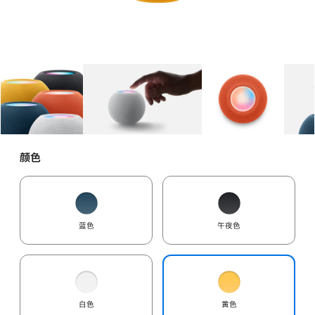
图库
图像
1
图库
图像
2
图库
图像
3
颜色
蓝色
午夜色
白色
黄色