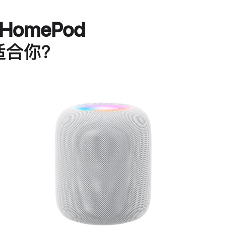
HomePod
适合你？
进
一
步
了
解
HomePod<