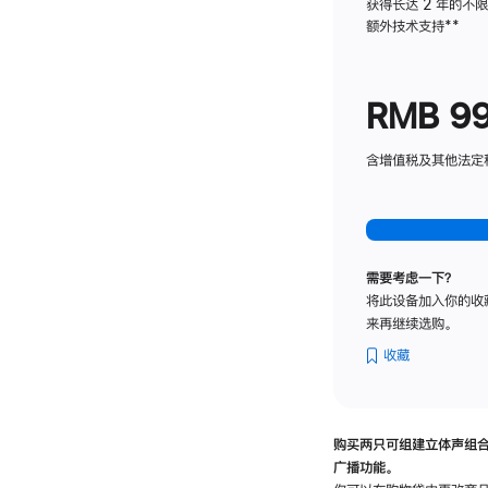
获得长达 2 年的不
额外技术支持
脚
**
注
RMB 9
含增值税及其他法定税费
需要考虑一下？
将此设备加入你的收
来再继续选购。
收藏
购买两只可组建立体声组
广播功能。