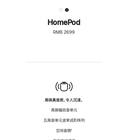
HomePod
RMB 2699
高保真音质，令人沉浸。
高振幅低音单元
五高音单元波束成形阵列
空间音频
脚
¹
注