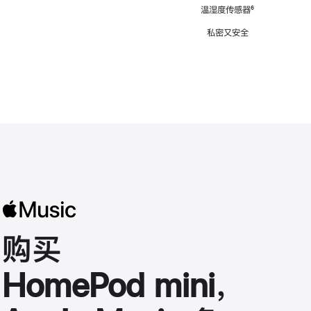
注
温湿度传感器
脚
⁶
注
私密又安全
购买
HomePod mini，