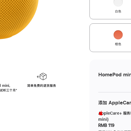
白色
橙色
HomePod min
 mini，
简单免费的退货服务
免费试听三个月
脚
⁺
注
添加 AppleCa
AppleCare+ 服
mini)
RMB 119