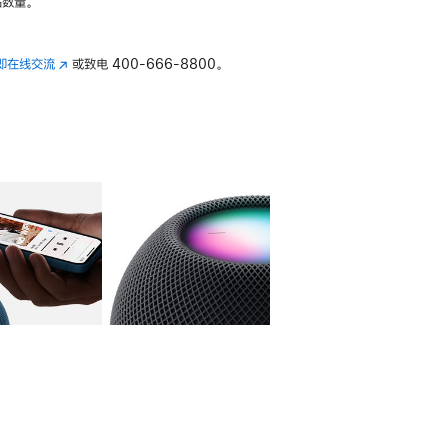
数量。
即在线交流
(在
或致电
400-666-8800。
新
窗
口
中
打
开)
库
图像
4
图库
图像
5