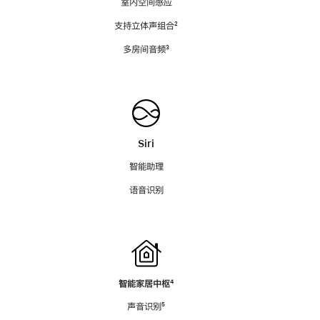
室内空间感应
支持立体声组合
脚
²
注
多房间音频
脚
³
注
Siri
智能助理
语音识别
智能家居中枢
脚
⁴
注
声音识别
脚
⁵