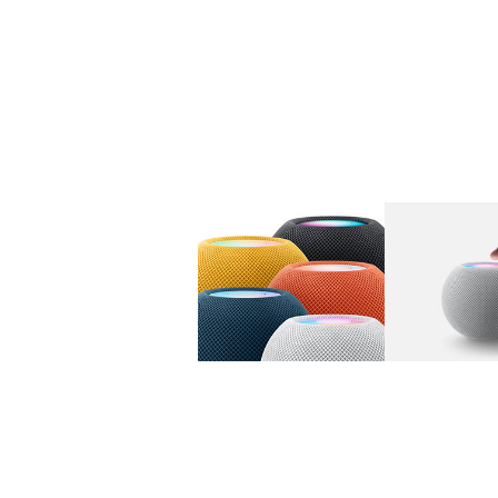
图库
图像
1