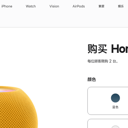
iPhone
Watch
Vision
AirPods
家居
娱乐
购买 Hom
每位顾客限购 2 台。
颜色
蓝色