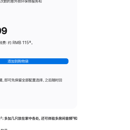
务
限次数的意外损坏保修服务和
计
划
(适
99
用
于
：约 RMB 115‡。
HomePod
mini)
添加到购物袋
藏，即可先保留全部配置选择，之后随时回
合
脚
²；多加几只放在家中各处，还可体验多‍房‍间音频
脚
³和
注
注