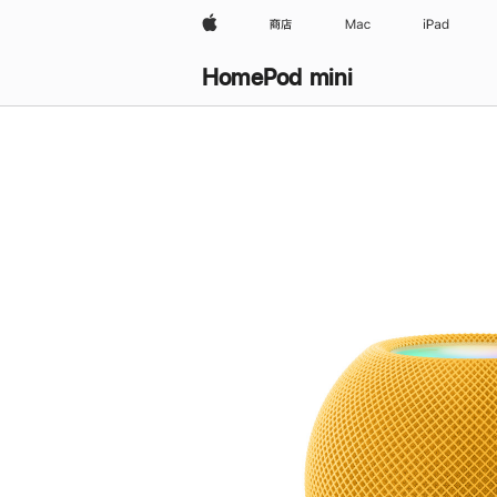
Apple
商店
Mac
iPad
HomePod mini
购
买
HomePod mini