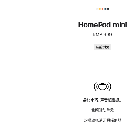
HomePod mini
RMB 999
HomePod
当前浏览
mini
身材小巧，声音超震撼。
全频驱动单元
双振动抵消无源辐射器
—