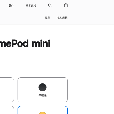
配件
技术支持
概览
技术规格
ePod mini
午夜色