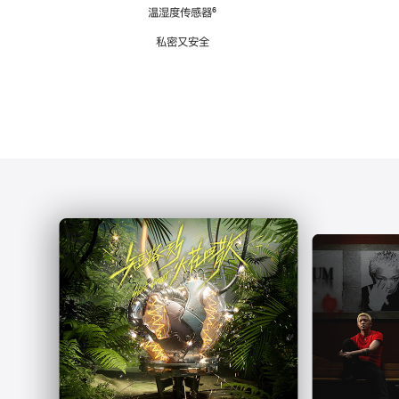
注
温湿度传感器
脚
⁶
注
私密又安全