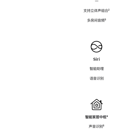
—
支持立体声组合
脚
²
注
多房间音频
脚
³
注
Siri
智能助理
语音识别
智能家居中枢
脚
⁴
注
声音识别
脚
⁵