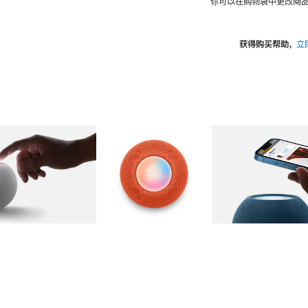
你可以在购物袋中更改商品
获得购买帮助，
立
图库
图像
2
图库
图像
3
图