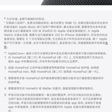
网
脚
‡ 为近似值。金额可能随时间变动。
注
页
⁺ 仅限新订阅用户。免费试用期结束后，每月收费为 RMB 12。优惠仅面向购买符合条件
页
的新设备的 Apple Music 新订阅用户限时提供。要兑换此优惠，需要将符合条件的音
频设备与运行最新版本 iOS 或 iPadOS 的 Apple 设备连接或配对。为 Apple
脚
Watch 兑换此优惠，需要与运行最新版本 iOS 的 iPhone 连接或配对。符合条件的设
备激活后，需要在 3 个月内领取此优惠。无论购买多少件符合条件的设备，每个 Apple
账户仅可享受一次优惠。会员方案将自动续订，直至取消订阅。须遵循限制条件和其他
条
款
。
(在
新
** AppleCare+ 服务计划可为使用过程中发生的意外损坏提供不限次数的保修服务。
窗
在 HomePod (第二代) 和 HomePod (第一代) 上，空间音频适用于支持此功
口
能的 app 中的兼容内容。并非所有内容都支持杜比全景声。
中
打
组建 HomePod 立体声组合需要使用两部同款 HomePod 扬声器，如两部
开)
HomePod mini、两部 HomePod (第二代) 或两部 HomePod (第一代)。
需要使用多部 HomePod 扬声器或兼容隔空播放功能并运行最新隔空播放软件
的扬声器。
需要使用支持 HomeKit 或 Matter 的配件。智能家居配件需单独购买。
声音识别功能可检测到烟雾和一氧化碳的警报声，并可在识别后向你发送通知。
当用户身处可能受到伤害的环境中，或在高风险或紧急情况下，均不应依赖声音
识别功能。声音识别功能需要使用升级更新后的家庭 app 架构，该架构于家庭
app 中单独提供。它要求所有连接家居配件的 Apple 设备均使用最新版本软
件。