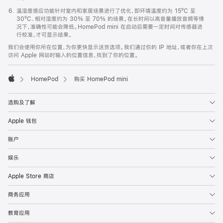
温湿度感应功能针对室内和家居场景进行了优化，即环境温度约为 15ºC 至
30ºC、相对湿度约为 30% 至 70% 的场景。在长时间以高音量播放音频等情
况下，准确性可能会降低。HomePod mini 在启动后需要一定时间对传感器进
行校准，才可显示结果。
我们会使用你所在位置，为你更快显示送货选项。我们通过你的 IP 地址，或者你在上次
访问 Apple 网站时输入的位置信息，找到了你的位置。
HomePod
购买 HomePod mini
Apple
选购及了解
Apple 钱包
账户
娱乐
Apple Store 商店
商务应用
教育应用