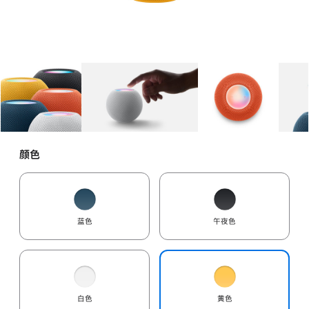
图库
图像
1
图库
图像
2
图库
图像
3
颜色
蓝色
午夜色
白色
黄色