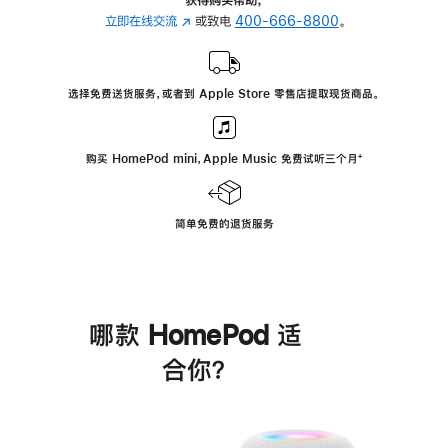
立即在线交流
(在
或致电
400-666-8800
。
新
窗
口
选择免费送货服务，或者到 Apple Store 零售店提取现货商品。
中
打
开)
购买 HomePod mini，Apple Music 免费试听三个月
脚
⁺
注
简单免费的退货服务
哪款 HomePod 适
合你？
进
一
步