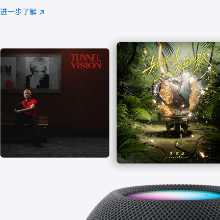
注
进一步了解
Apple
(在
Music
新
窗
口
中
打
开)