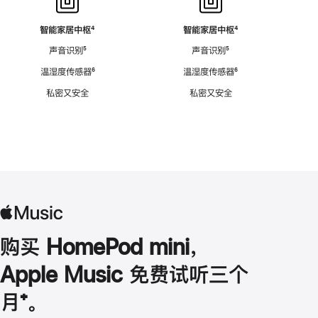
智能家居中枢
脚
⁴
智能家居中枢
脚
⁴
注
注
声音识别
脚
⁵
声音识别
脚
⁵
注
注
温湿度传感器
脚
⁶
温湿度传感器
脚
⁶
注
注
私密又安全
私密又安全
购买 HomePod mini，
Apple Music 免费试听三个
月
脚
⁺。