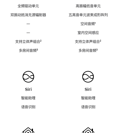
全频驱动单元
高振幅低音单元
双振动抵消无源辐射器
五高音单元波束成形阵列
—
空间音频
脚
¹
注
—
室内空间感应
支持立体声组合
脚
²
支持立体声组合
脚
²
注
注
多房间音频
脚
³
多房间音频
脚
³
注
注
Siri
Siri
智能助理
智能助理
语音识别
语音识别