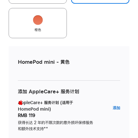
橙色
HomePod mini - 黄色
添加 AppleCare+ 服务计划
AppleCare+ 服务计划 (适用于
AppleC
添加
HomePod mini)
服
RMB 119
务
获得长达 2 年的不限次数的意外损坏保修服务
和额外技术支持
脚
**
计
注