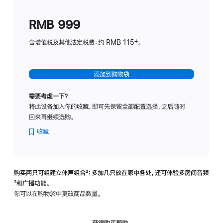
划
(适
RMB 999
用
于
含增值税及其他法定税费：约 RMB 115‡。
HomeP
mini)
添加到购物袋
需要考虑一下？
将此设备加入你的收藏，即可先保留全部配置选择，之后随时
回来再继续选购。
收藏
购买两只可组建立体声组合
脚
²；多加几只放在家中各处，还可体验多‍房‍间音频
脚
³和广播功能。
注
注
你可以在购物袋中更改商品数量。
获得购买帮助，