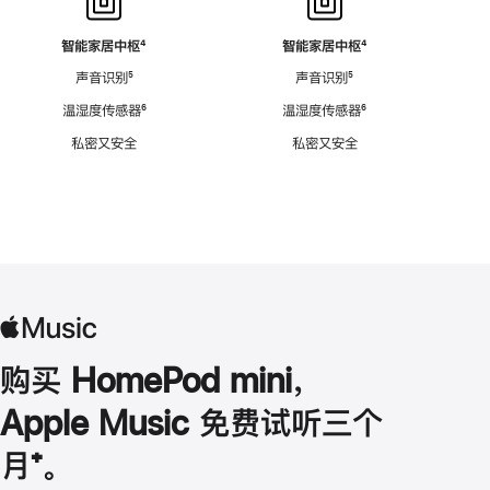
智能家居中枢
脚
⁴
智能家居中枢
脚
⁴
注
注
声音识别
脚
⁵
声音识别
脚
⁵
注
注
温湿度传感器
脚
⁶
温湿度传感器
脚
⁶
注
注
私密又安全
私密又安全
购买 HomePod mini，
Apple Music 免费试听三个
月
脚
⁺。