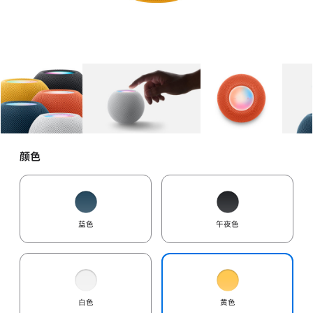
图库
图像
1
图库
图像
2
图库
图像
3
颜色
蓝色
午夜色
白色
黄色