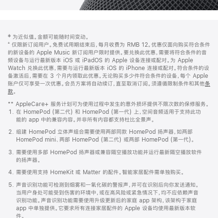
网
脚
‡ 为近似值。金额可能随时间变动。
注
页
⁺ 仅限新订阅用户。免费试用期结束后，每月收费为 RMB 12。优惠仅面向购买符合条件
页
的新设备的 Apple Music 新订阅用户限时提供。要兑换此优惠，需要将符合条件的音
频设备与运行最新版本 iOS 或 iPadOS 的 Apple 设备连接或配对。为 Apple
脚
Watch 兑换此优惠，需要与运行最新版本 iOS 的 iPhone 连接或配对。符合条件的设
备激活后，需要在 3 个月内领取此优惠。无论购买多少件符合条件的设备，每个 Apple
账户仅可享受一次优惠。会员方案将自动续订，直至取消订阅。须遵循限制条件和其他
条
款
。
(在
新
** AppleCare+ 服务计划可为使用过程中发生的意外损坏提供不限次数的保修服务。
窗
在 HomePod (第二代) 和 HomePod (第一代) 上，空间音频适用于支持此功
口
能的 app 中的兼容内容。并非所有内容都支持杜比全景声。
中
打
组建 HomePod 立体声组合需要使用两部同款 HomePod 扬声器，如两部
开)
HomePod mini、两部 HomePod (第二代) 或两部 HomePod (第一代)。
需要使用多部 HomePod 扬声器或兼容隔空播放功能并运行最新隔空播放软件
的扬声器。
需要使用支持 HomeKit 或 Matter 的配件。智能家居配件需单独购买。
声音识别功能可检测到烟雾和一氧化碳的警报声，并可在识别后向你发送通知。
当用户身处可能受到伤害的环境中，或在高风险或紧急情况下，均不应依赖声音
识别功能。声音识别功能需要使用升级更新后的家庭 app 架构，该架构于家庭
app 中单独提供。它要求所有连接家居配件的 Apple 设备均使用最新版本软
件。