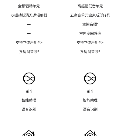
全频驱动单元
高振幅低音单元
双振动抵消无源辐射器
五高音单元波束成形阵列
—
空间音频
脚
¹
注
—
室内空间感应
支持立体声组合
脚
²
支持立体声组合
脚
²
注
注
多房间音频
脚
³
多房间音频
脚
³
注
注
Siri
Siri
智能助理
智能助理
语音识别
语音识别