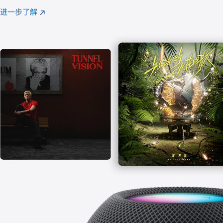
注
进一步了解
Apple
(在
Music
新
窗
口
中
打
开)