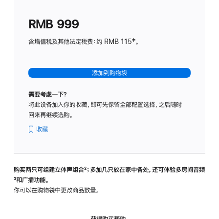
划
(适
RMB 999
用
于
含增值税及其他法定税费：约 RMB 115‡。
HomeP
mini)
添加到购物袋
需要考虑一下？
将此设备加入你的收藏，即可先保留全部配置选择，之后随时
回来再继续选购。
收藏
购买两只可组建立体声组合
脚
²；多加几只放在家中各处，还可体验多‍房‍间音频
脚
³和广播功能。
注
注
你可以在购物袋中更改商品数量。
获得购买帮助，