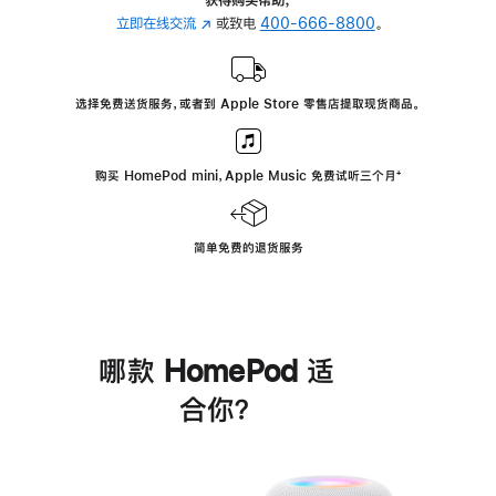
立即在线交流
(在
或致电
400-666-8800
。
新
窗
口
选择免费送货服务，或者到 Apple Store 零售店提取现货商品。
中
打
开)
购买 HomePod mini，Apple Music 免费试听三个月
脚
⁺
注
简单免费的退货服务
哪款 HomePod 适
合你？
进
一
步