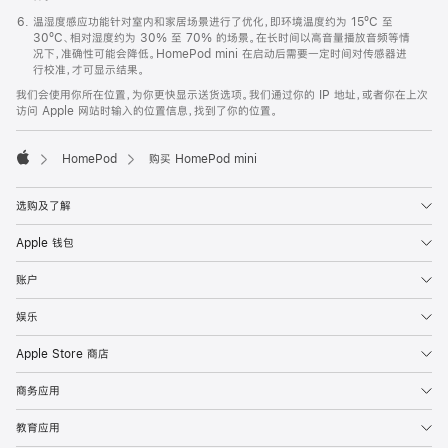
温湿度感应功能针对室内和家居场景进行了优化，即环境温度约为 15ºC 至
30ºC、相对湿度约为 30% 至 70% 的场景。在长时间以高音量播放音频等情
况下，准确性可能会降低。HomePod mini 在启动后需要一定时间对传感器进
行校准，才可显示结果。
我们会使用你所在位置，为你更快显示送货选项。我们通过你的 IP 地址，或者你在上次
访问 Apple 网站时输入的位置信息，找到了你的位置。
HomePod
购买 HomePod mini
Apple
选购及了解
Apple 钱包
账户
娱乐
Apple Store 商店
商务应用
教育应用