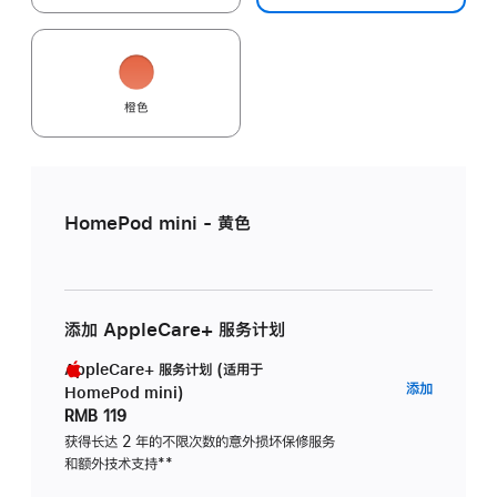
橙色
HomePod mini - 黄色
添加 AppleCare+ 服务计划
AppleCare+ 服务计划 (适用于
AppleC
添加
HomePod mini)
服
RMB 119
务
获得长达 2 年的不限次数的意外损坏保修服务
和额外技术支持
脚
**
计
注