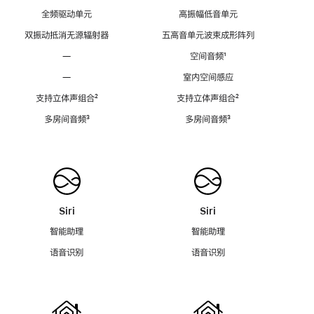
全频驱动单元
高振幅低音单元
双振动抵消无源辐射器
五高音单元波束成形阵列
—
空间音频
脚
¹
注
—
室内空间感应
支持立体声组合
脚
²
支持立体声组合
脚
²
注
注
多房间音频
脚
³
多房间音频
脚
³
注
注
Siri
Siri
智能助理
智能助理
语音识别
语音识别