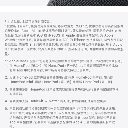
网
脚
‡ 为近似值。金额可能随时间变动。
注
页
⁺ 仅限新订阅用户。免费试用期结束后，每月收费为 RMB 12。优惠仅面向购买符合条件
页
的新设备的 Apple Music 新订阅用户限时提供。要兑换此优惠，需要将符合条件的音
频设备与运行最新版本 iOS 或 iPadOS 的 Apple 设备连接或配对。为 Apple
脚
Watch 兑换此优惠，需要与运行最新版本 iOS 的 iPhone 连接或配对。符合条件的设
备激活后，需要在 3 个月内领取此优惠。无论购买多少件符合条件的设备，每个 Apple
账户仅可享受一次优惠。会员方案将自动续订，直至取消订阅。须遵循限制条件和其他
条
款
。
(在
新
** AppleCare+ 服务计划可为使用过程中发生的意外损坏提供不限次数的保修服务。
窗
在 HomePod (第二代) 和 HomePod (第一代) 上，空间音频适用于支持此功
口
能的 app 中的兼容内容。并非所有内容都支持杜比全景声。
中
打
组建 HomePod 立体声组合需要使用两部同款 HomePod 扬声器，如两部
开)
HomePod mini、两部 HomePod (第二代) 或两部 HomePod (第一代)。
需要使用多部 HomePod 扬声器或兼容隔空播放功能并运行最新隔空播放软件
的扬声器。
需要使用支持 HomeKit 或 Matter 的配件。智能家居配件需单独购买。
声音识别功能可检测到烟雾和一氧化碳的警报声，并可在识别后向你发送通知。
当用户身处可能受到伤害的环境中，或在高风险或紧急情况下，均不应依赖声音
识别功能。声音识别功能需要使用升级更新后的家庭 app 架构，该架构于家庭
app 中单独提供。它要求所有连接家居配件的 Apple 设备均使用最新版本软
件。