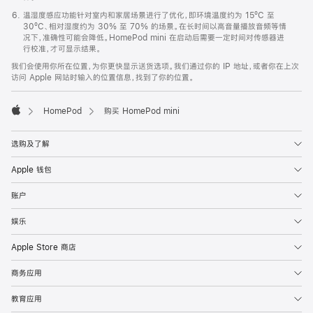
温湿度感应功能针对室内和家居场景进行了优化，即环境温度约为 15ºC 至
30ºC、相对湿度约为 30% 至 70% 的场景。在长时间以高音量播放音频等情
况下，准确性可能会降低。HomePod mini 在启动后需要一定时间对传感器进
行校准，才可显示结果。
我们会使用你所在位置，为你更快显示送货选项。我们通过你的 IP 地址，或者你在上次
访问 Apple 网站时输入的位置信息，找到了你的位置。
HomePod
购买 HomePod mini
Apple
选购及了解
Apple 钱包
账户
娱乐
Apple Store 商店
商务应用
教育应用