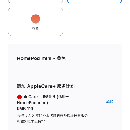
橙色
HomePod mini - 黄色
添加 AppleCare+ 服务计划
AppleCare+ 服务计划 (适用于
AppleC
添加
HomePod mini)
服
RMB 119
务
获得长达 2 年的不限次数的意外损坏保修服务
和额外技术支持
脚
**
计
注