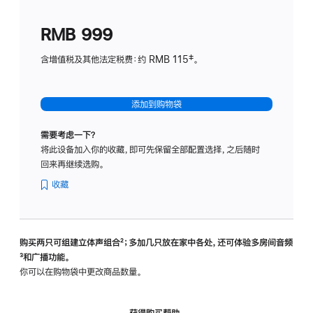
划
(适
RMB 999
用
于
含增值税及其他法定税费：约 RMB 115‡。
HomeP
mini)
添加到购物袋
需要考虑一下？
将此设备加入你的收藏，即可先保留全部配置选择，之后随时
回来再继续选购。
收藏
购买两只可组建立体声组合
脚
²；多加几只放在家中各处，还可体验多‍房‍间音频
脚
³和广播功能。
注
注
你可以在购物袋中更改商品数量。
获得购买帮助，