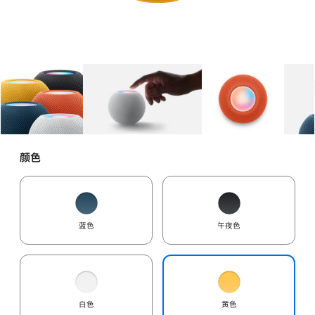
图库
图像
1
图库
图像
2
图库
图像
3
颜色
蓝色
午夜色
白色
黄色