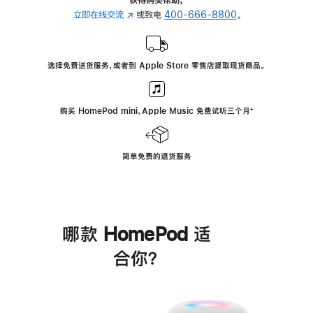
立即在线交流
(在
或致电
400-666-8800
。
新
窗
口
选择免费送货服务，或者到 Apple Store 零售店提取现货商品。
中
打
开)
购买 HomePod mini，Apple Music 免费试听三个月
脚
⁺
注
简单免费的退货服务
哪款 HomePod 适
合你？
进
一
步