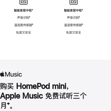
智能家居中枢
脚
⁴
智能家居中枢
脚
⁴
注
注
声音识别
脚
⁵
声音识别
脚
⁵
注
注
温湿度传感器
脚
⁶
温湿度传感器
脚
⁶
注
注
私密又安全
私密又安全
购买 HomePod mini，
Apple Music 免费试听三个
月
脚
⁺。