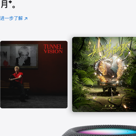
月
脚
⁺。
注
进一步了解
Apple
(在
Music
新
窗
口
中
打
开)