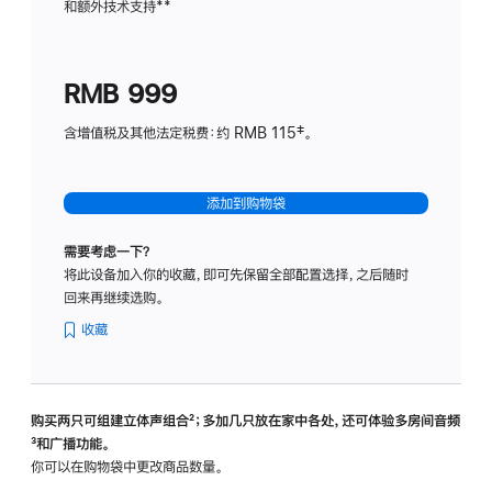
和额外技术支持
脚
**
计
注
划
(适
RMB 999
用
于
含增值税及其他法定税费：约 RMB 115‡。
HomeP
mini)
添加到购物袋
需要考虑一下？
将此设备加入你的收藏，即可先保留全部配置选择，之后随时
回来再继续选购。
收藏
购买两只可组建立体声组合
脚
²；多加几只放在家中各处，还可体验多‍房‍间音频
脚
³和广播功能。
注
注
你可以在购物袋中更改商品数量。