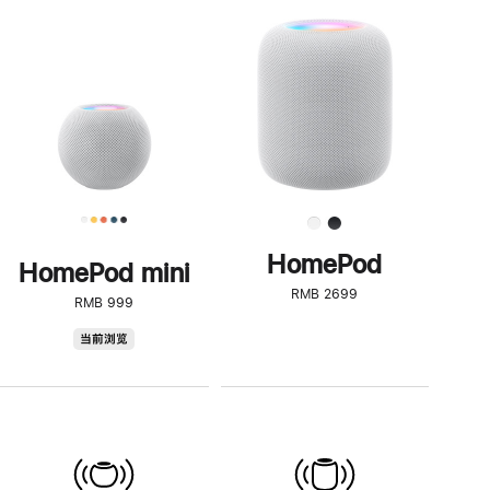
一
步
了
解
HomePod<
HomePod
HomePod mini
RMB 2699
RMB 999
HomePod
当前浏览
mini