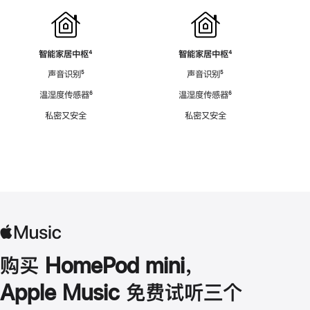
智能家居中枢
脚
⁴
智能家居中枢
脚
⁴
注
注
声音识别
脚
⁵
声音识别
脚
⁵
注
注
温湿度传感器
脚
⁶
温湿度传感器
脚
⁶
注
注
私密又安全
私密又安全
购买 HomePod mini，
Apple Music 免费试听三个