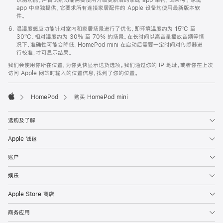
app 中单独提供。它要求所有连接家居配件的 Apple 设备均使用最新版本软
件。
温湿度感应功能针对室内和家居场景进行了优化，即环境温度约为 15ºC 至
30ºC、相对湿度约为 30% 至 70% 的场景。在长时间以高音量播放音频等情
况下，准确性可能会降低。HomePod mini 在启动后需要一定时间对传感器进
行校准，才可显示结果。
我们会使用你所在位置，为你更快显示送货选项。我们通过你的 IP 地址，或者你在上次
访问 Apple 网站时输入的位置信息，找到了你的位置。
HomePod
购买 HomePod mini
Apple
选购及了解
Apple 钱包
账户
娱乐
Apple Store 商店
商务应用