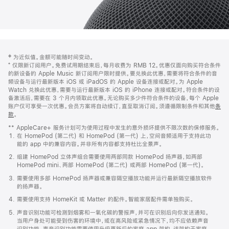
网
脚
‡ 为近似值。金额可能随时间变动。
注
页
⁺ 仅限新订阅用户。免费试用期结束后，每月收费为 RMB 12。优惠仅面向购买符合条件
页
的新设备的 Apple Music 新订阅用户限时提供。要兑换此优惠，需要将符合条件的音
频设备与运行最新版本 iOS 或 iPadOS 的 Apple 设备连接或配对。为 Apple
脚
Watch 兑换此优惠，需要与运行最新版本 iOS 的 iPhone 连接或配对。符合条件的设
备激活后，需要在 3 个月内领取此优惠。无论购买多少件符合条件的设备，每个 Apple
账户仅可享受一次优惠。会员方案将自动续订，直至取消订阅。须遵循限制条件和其他
条
款
。
(在
新
** AppleCare+ 服务计划可为使用过程中发生的意外损坏提供不限次数的保修服务。
窗
在 HomePod (第二代) 和 HomePod (第一代) 上，空间音频适用于支持此功
口
能的 app 中的兼容内容。并非所有内容都支持杜比全景声。
中
打
组建 HomePod 立体声组合需要使用两部同款 HomePod 扬声器，如两部
开)
HomePod mini、两部 HomePod (第二代) 或两部 HomePod (第一代)。
需要使用多部 HomePod 扬声器或兼容隔空播放功能并运行最新隔空播放软件
的扬声器。
需要使用支持 HomeKit 或 Matter 的配件。智能家居配件需单独购买。
声音识别功能可检测到烟雾和一氧化碳的警报声，并可在识别后向你发送通知。
当用户身处可能受到伤害的环境中，或在高风险或紧急情况下，均不应依赖声音
识别功能。声音识别功能需要使用升级更新后的家庭 app 架构，该架构于家庭