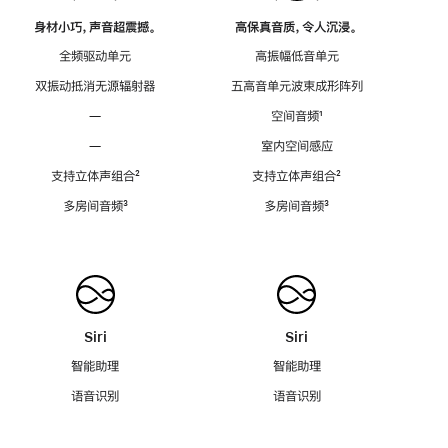
身材小巧，声音超震撼。
高保真音质，令人沉浸。
全频驱动单元
高振幅低音单元
双振动抵消无源辐射器
五高音单元波束成形阵列
—
空间音频
脚
¹
注
—
室内空间感应
支持立体声组合
脚
²
支持立体声组合
脚
²
注
注
多房间音频
脚
³
多房间音频
脚
³
注
注
Siri
Siri
智能助理
智能助理
语音识别
语音识别