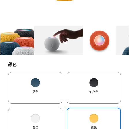
图库
图像
1
图库
图像
2
图库
图像
3
颜色
蓝色
午夜色
白色
黄色