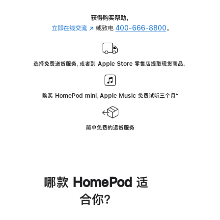
获得购买帮助，
立即在线交流
(在
或致电
400-666-8800
。
新
窗
口
选择免费送货服务，或者到 Apple Store 零售店提取现货商品。
中
打
开)
购买 HomePod mini，Apple Music 免费试听三个月
脚
⁺
注
简单免费的退货服务
哪款 HomePod 适
合你？
进