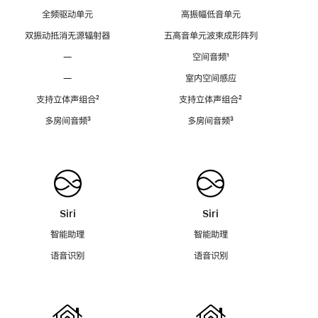
全频驱动单元
高振幅低音单元
双振动抵消无源辐射器
五高音单元波束成形阵列
—
空间音频
脚
¹
注
—
室内空间感应
支持立体声组合
脚
²
支持立体声组合
脚
²
注
注
多房间音频
脚
³
多房间音频
脚
³
注
注
Siri
Siri
智能助理
智能助理
语音识别
语音识别