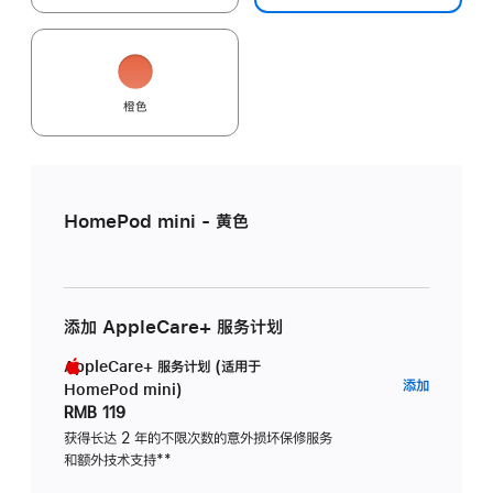
橙色
HomePod mini - 黄色
添加 AppleCare+ 服务计划
AppleCare+ 服务计划 (适用于
AppleC
添加
HomePod mini)
服
RMB 119
务
获得长达 2 年的不限次数的意外损坏保修服务
和额外技术支持
脚
**
计
注