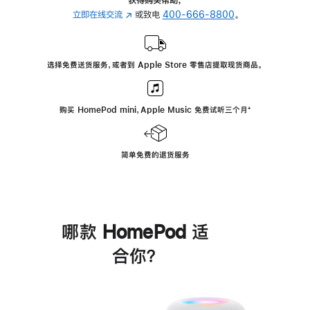
立即在线交流
(在
或致电
400-666-8800
。
新
窗
口
选择免费送货服务，或者到 Apple Store 零售店提取现货商品。
中
打
开)
购买 HomePod mini，Apple Music 免费试听三个月
脚
⁺
注
简单免费的退货服务
哪款 HomePod 适
合你？
进
一
步