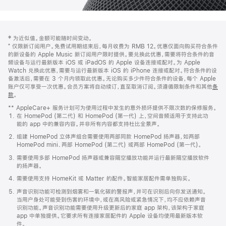
网
脚
‡ 为近似值。金额可能随时间变动。
注
页
⁺ 仅限新订阅用户。免费试用期结束后，每月收费为 RMB 12。优惠仅面向购买符合条件
页
的新设备的 Apple Music 新订阅用户限时提供。要兑换此优惠，需要将符合条件的音
频设备与运行最新版本 iOS 或 iPadOS 的 Apple 设备连接或配对。为 Apple
脚
Watch 兑换此优惠，需要与运行最新版本 iOS 的 iPhone 连接或配对。符合条件的设
备激活后，需要在 3 个月内领取此优惠。无论购买多少件符合条件的设备，每个 Apple
账户仅可享受一次优惠。会员方案将自动续订，直至取消订阅。须遵循限制条件和其他
条
款
。
(在
新
** AppleCare+ 服务计划可为使用过程中发生的意外损坏提供不限次数的保修服务。
窗
在 HomePod (第二代) 和 HomePod (第一代) 上，空间音频适用于支持此功
口
能的 app 中的兼容内容。并非所有内容都支持杜比全景声。
中
打
组建 HomePod 立体声组合需要使用两部同款 HomePod 扬声器，如两部
开)
HomePod mini、两部 HomePod (第二代) 或两部 HomePod (第一代)。
需要使用多部 HomePod 扬声器或兼容隔空播放功能并运行最新隔空播放软件
的扬声器。
需要使用支持 HomeKit 或 Matter 的配件。智能家居配件需单独购买。
声音识别功能可检测到烟雾和一氧化碳的警报声，并可在识别后向你发送通知。
当用户身处可能受到伤害的环境中，或在高风险或紧急情况下，均不应依赖声音
识别功能。声音识别功能需要使用升级更新后的家庭 app 架构，该架构于家庭
app 中单独提供。它要求所有连接家居配件的 Apple 设备均使用最新版本软
件。