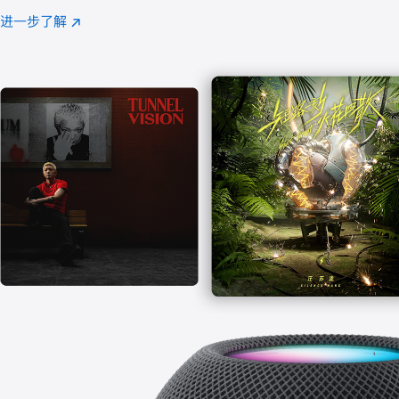
注
进一步了解
Apple
(在
Music
新
窗
口
中
打
开)