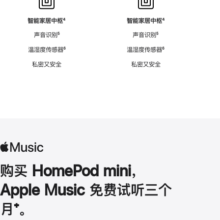
智能家居中枢
脚
⁴
智能家居中枢
脚
⁴
注
注
声音识别
脚
⁵
声音识别
脚
⁵
注
注
温湿度传感器
脚
⁶
温湿度传感器
脚
⁶
注
注
私密又安全
私密又安全
购买 HomePod mini，
Apple Music 免费试听三个
月
脚
⁺。