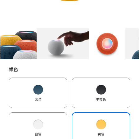
图库
图像
1
图库
图像
2
图库
图像
3
颜色
蓝色
午夜色
白色
黄色