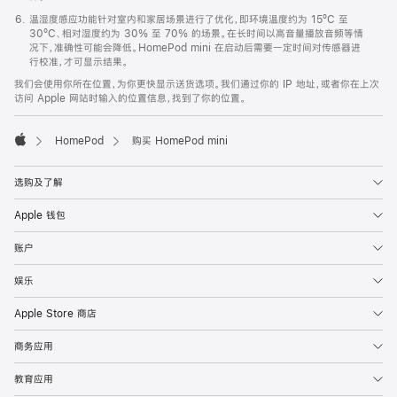
温湿度感应功能针对室内和家居场景进行了优化，即环境温度约为 15ºC 至
30ºC、相对湿度约为 30% 至 70% 的场景。在长时间以高音量播放音频等情
况下，准确性可能会降低。HomePod mini 在启动后需要一定时间对传感器进
行校准，才可显示结果。
我们会使用你所在位置，为你更快显示送货选项。我们通过你的 IP 地址，或者你在上次
访问 Apple 网站时输入的位置信息，找到了你的位置。
HomePod
购买 HomePod mini
Apple
选购及了解
Apple 钱包
账户
娱乐
Apple Store 商店
商务应用
教育应用