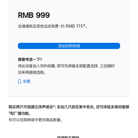
划
(适
RMB 999
用
于
含增值税及其他法定税费：约 RMB 115‡。
HomeP
mini)
添加到购物袋
需要考虑一下？
将此设备加入你的收藏，即可先保留全部配置选择，之后随时
回来再继续选购。
收藏
购买两只可组建立体声组合
脚
²；多加几只放在家中各处，还可体验多‍房‍间音频
脚
³和广播功能。
注
注
你可以在购物袋中更改商品数量。
获得购买帮助，