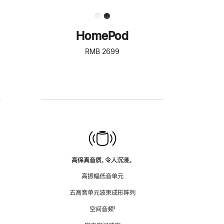
HomePod
RMB 2699
高保真音质，令人沉浸。
高振幅低音单元
五高音单元波束成形阵列
空间音频
脚
¹
注