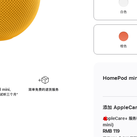
白色
橙色
HomePod min
 mini，
简单免费的退货服务
免费试听三个月
脚
⁺
注
添加 AppleCa
AppleCare+ 服
mini)
RMB 119