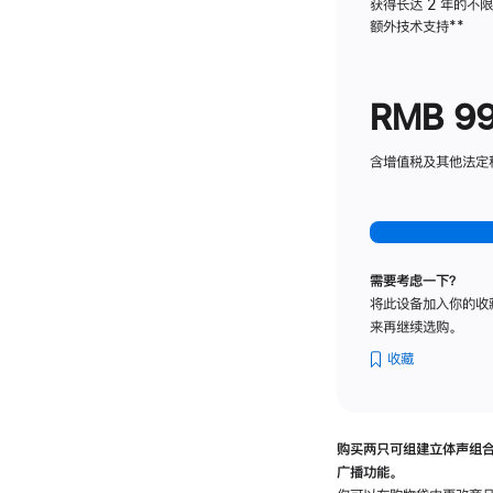
获得长达 2 年的不
额外技术支持
脚
**
注
RMB 9
含增值税及其他法定税费
需要考虑一下？
将此设备加入你的收
来再继续选购。
收藏
购买两只可组建立体声组
广播功能。