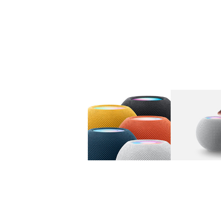
图库
图像
1