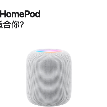
HomePod
适合你？
进
一
步
了
解
HomePod<