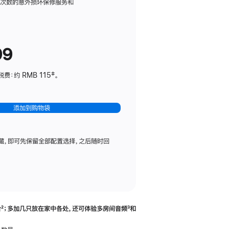
务
限次数的意外损坏保修服务和
计
划
(适
99
用
于
：约 RMB 115‡。
HomePod
mini)
添加到购物袋
藏，即可先保留全部配置选择，之后随时回
合
脚
²；多加几只放在家中各处，还可体验多‍房‍间音频
脚
³和
注
注