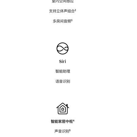
室内空间感应
支持立体声组合
脚
²
注
多房间音频
脚
³
注
Siri
智能助理
语音识别
智能家居中枢
脚
⁴
注
声音识别
脚
⁵