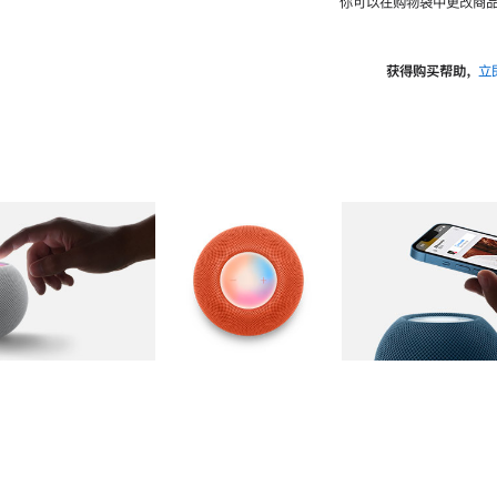
你可以在购物袋中更改商品
获得购买帮助，
立
图库
图像
2
图库
图像
3
图