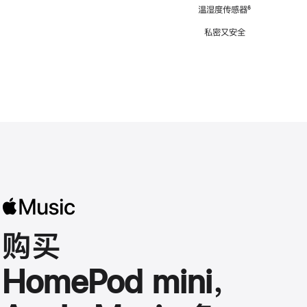
注
温湿度传感器
脚
⁶
注
私密又安全
购买
HomePod mini，