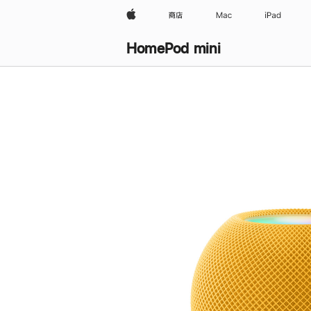
Apple
商店
Mac
iPad
HomePod mini
购
买
HomePod mini