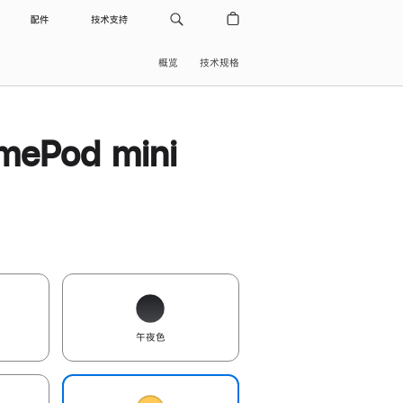
配件
技术支持
概览
技术规格
ePod mini
午夜色