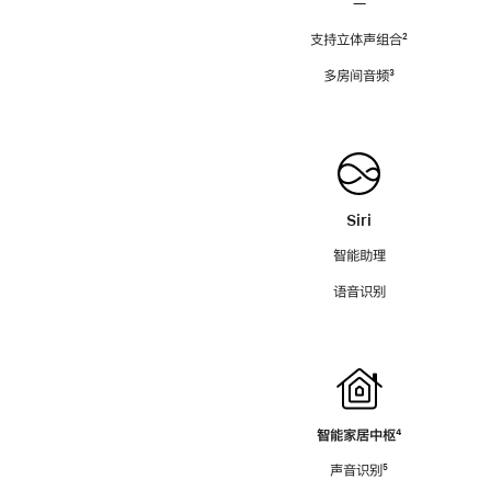
—
支持立体声组合
脚
²
注
多房间音频
脚
³
注
Siri
智能助理
语音识别
智能家居中枢
脚
⁴
注
声音识别
脚
⁵