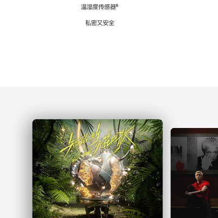
注
温湿度传感器
脚
⁶
注
私密又安全