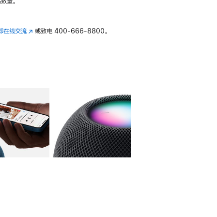
数量。
即在线交流
(在
或致电
400-666-8800。
新
窗
口
中
打
开)
库
图像
4
图库
图像
5