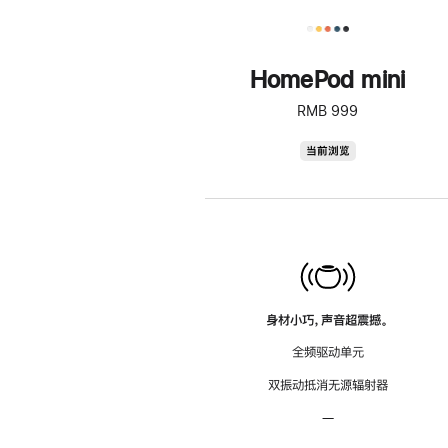
HomePod mini
RMB 999
HomePod
当前浏览
mini
身材小巧，声音超震撼。
全频驱动单元
双振动抵消无源辐射器
—