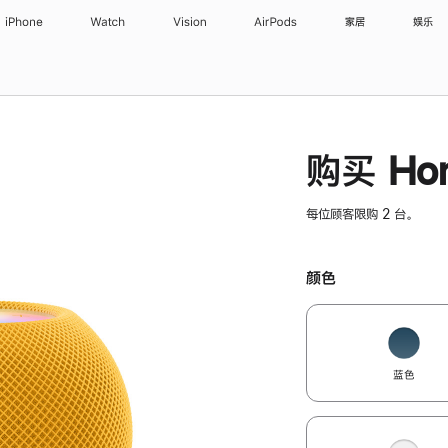
iPhone
Watch
Vision
AirPods
家居
娱乐
购买 Hom
每位顾客限购 2 台。
颜色
蓝色