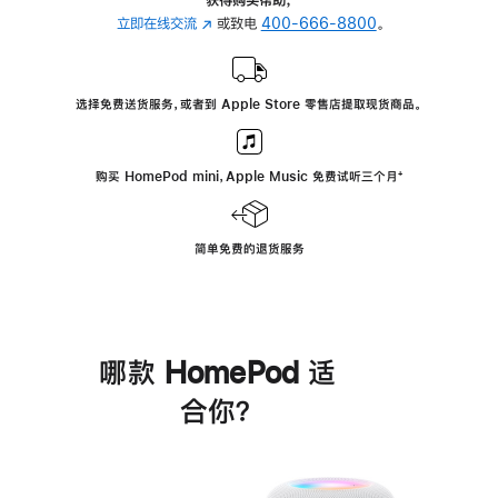
立即在线交流
(在
或致电
400-666-8800
。
新
窗
口
选择免费送货服务，或者到 Apple Store 零售店提取现货商品。
中
打
开)
购买 HomePod mini，Apple Music 免费试听三个月
脚
⁺
注
简单免费的退货服务
哪款 HomePod 适
合你？
进
一
步