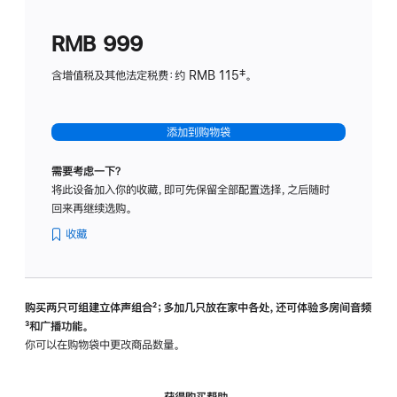
划
(适
RMB 999
用
于
含增值税及其他法定税费：约 RMB 115‡。
HomeP
mini)
添加到购物袋
需要考虑一下？
将此设备加入你的收藏，即可先保留全部配置选择，之后随时
回来再继续选购。
收藏
购买两只可组建立体声组合
脚
²；多加几只放在家中各处，还可体验多‍房‍间音频
脚
³和广播功能。
注
注
你可以在购物袋中更改商品数量。
获得购买帮助，