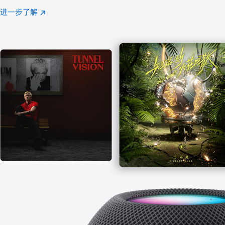
注
进一步了解
Apple
(在
Music
新
窗
口
中
打
开)