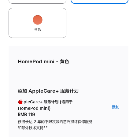
橙色
HomePod mini - 黄色
添加 AppleCare+ 服务计划
AppleCare+ 服务计划 (适用于
AppleC
添加
HomePod mini)
服
RMB 119
务
获得长达 2 年的不限次数的意外损坏保修服务
和额外技术支持
脚
**
计
注