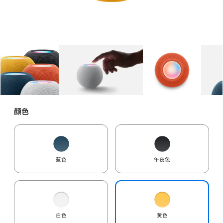
图库
图像
1
图库
图像
2
图库
图像
3
颜色
蓝色
午夜色
白色
黄色