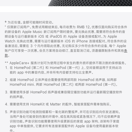
网
脚
‡ 为近似值。金额可能随时间变动。
注
页
⁺ 仅限新订阅用户。免费试用期结束后，每月收费为 RMB 12。优惠仅面向购买符合条件
页
的新设备的 Apple Music 新订阅用户限时提供。要兑换此优惠，需要将符合条件的音
频设备与运行最新版本 iOS 或 iPadOS 的 Apple 设备连接或配对。为 Apple
脚
Watch 兑换此优惠，需要与运行最新版本 iOS 的 iPhone 连接或配对。符合条件的设
备激活后，需要在 3 个月内领取此优惠。无论购买多少件符合条件的设备，每个 Apple
账户仅可享受一次优惠。会员方案将自动续订，直至取消订阅。须遵循限制条件和其他
条
款
。
(在
新
** AppleCare+ 服务计划可为使用过程中发生的意外损坏提供不限次数的保修服务。
窗
在 HomePod (第二代) 和 HomePod (第一代) 上，空间音频适用于支持此功
口
能的 app 中的兼容内容。并非所有内容都支持杜比全景声。
中
打
组建 HomePod 立体声组合需要使用两部同款 HomePod 扬声器，如两部
开)
HomePod mini、两部 HomePod (第二代) 或两部 HomePod (第一代)。
需要使用多部 HomePod 扬声器或兼容隔空播放功能并运行最新隔空播放软件
的扬声器。
需要使用支持 HomeKit 或 Matter 的配件。智能家居配件需单独购买。
声音识别功能可检测到烟雾和一氧化碳的警报声，并可在识别后向你发送通知。
当用户身处可能受到伤害的环境中，或在高风险或紧急情况下，均不应依赖声音
识别功能。声音识别功能需要使用升级更新后的家庭 app 架构，该架构于家庭
app 中单独提供。它要求所有连接家居配件的 Apple 设备均使用最新版本软
件。