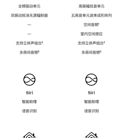
全频驱动单元
高振幅低音单元
双振动抵消无源辐射器
五高音单元波束成形阵列
—
空间音频
脚
¹
注
—
室内空间感应
支持立体声组合
脚
²
支持立体声组合
脚
²
注
注
多房间音频
脚
³
多房间音频
脚
³
注
注
Siri
Siri
智能助理
智能助理
语音识别
语音识别