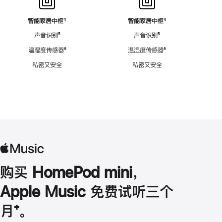
智能家居中枢
脚
⁴
智能家居中枢
脚
⁴
注
注
声音识别
脚
⁵
声音识别
脚
⁵
注
注
温湿度传感器
脚
⁶
温湿度传感器
脚
⁶
注
注
私密又安全
私密又安全
购买 HomePod mini，
Apple Music 免费试听三个
月
脚
⁺。