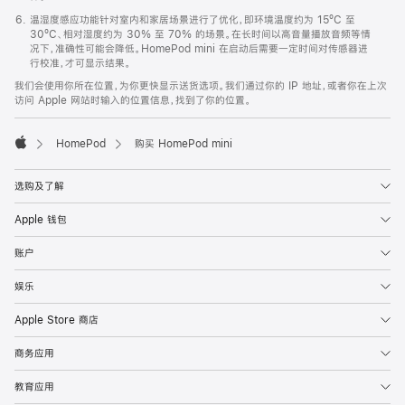
温湿度感应功能针对室内和家居场景进行了优化，即环境温度约为 15ºC 至
30ºC、相对湿度约为 30% 至 70% 的场景。在长时间以高音量播放音频等情
况下，准确性可能会降低。HomePod mini 在启动后需要一定时间对传感器进
行校准，才可显示结果。
我们会使用你所在位置，为你更快显示送货选项。我们通过你的 IP 地址，或者你在上次
访问 Apple 网站时输入的位置信息，找到了你的位置。
HomePod
购买 HomePod mini
Apple
选购及了解
Apple 钱包
账户
娱乐
Apple Store 商店
商务应用
教育应用