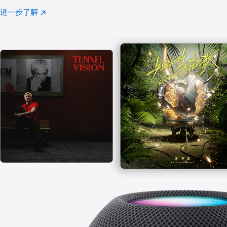
注
进一步了解
Apple
(在
Music
新
窗
口
中
打
开)