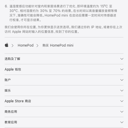
温湿度感应功能针对室内和家居场景进行了优化，即环境温度约为 15ºC 至
30ºC、相对湿度约为 30% 至 70% 的场景。在长时间以高音量播放音频等情
况下，准确性可能会降低。HomePod mini 在启动后需要一定时间对传感器进
行校准，才可显示结果。
我们会使用你所在位置，为你更快显示送货选项。我们通过你的 IP 地址，或者你在上次
访问 Apple 网站时输入的位置信息，找到了你的位置。
HomePod
购买 HomePod mini
Apple
选购及了解
Apple 钱包
账户
娱乐
Apple Store 商店
商务应用
教育应用