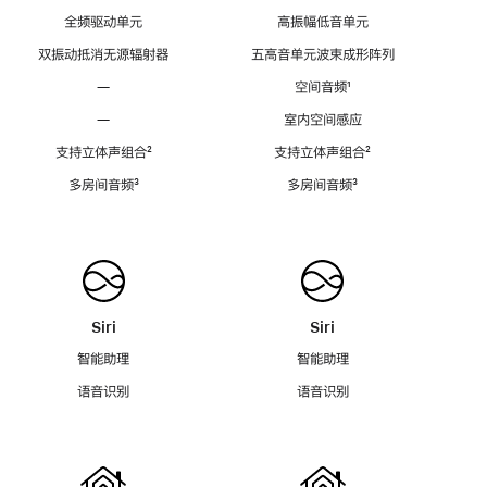
全频驱动单元
高振幅低音单元
双振动抵消无源辐射器
五高音单元波束成形阵列
—
空间音频
脚
¹
注
—
室内空间感应
支持立体声组合
脚
²
支持立体声组合
脚
²
注
注
多房间音频
脚
³
多房间音频
脚
³
注
注
Siri
Siri
智能助理
智能助理
语音识别
语音识别