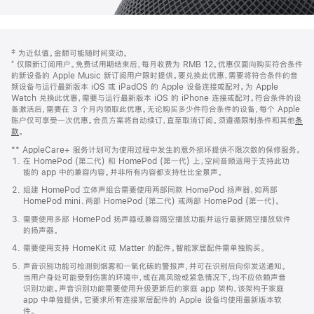
网
脚
‡ 为近似值。金额可能随时间变动。
注
页
⁺ 仅限新订阅用户。免费试用期结束后，每月收费为 RMB 12。优惠仅面向购买符合条件
页
的新设备的 Apple Music 新订阅用户限时提供。要兑换此优惠，需要将符合条件的音
频设备与运行最新版本 iOS 或 iPadOS 的 Apple 设备连接或配对。为 Apple
脚
Watch 兑换此优惠，需要与运行最新版本 iOS 的 iPhone 连接或配对。符合条件的设
备激活后，需要在 3 个月内领取此优惠。无论购买多少件符合条件的设备，每个 Apple
账户仅可享受一次优惠。会员方案将自动续订，直至取消订阅。须遵循限制条件和其他
条
款
。
(在
新
** AppleCare+ 服务计划可为使用过程中发生的意外损坏提供不限次数的保修服务。
窗
在 HomePod (第二代) 和 HomePod (第一代) 上，空间音频适用于支持此功
口
能的 app 中的兼容内容。并非所有内容都支持杜比全景声。
中
打
组建 HomePod 立体声组合需要使用两部同款 HomePod 扬声器，如两部
开)
HomePod mini、两部 HomePod (第二代) 或两部 HomePod (第一代)。
需要使用多部 HomePod 扬声器或兼容隔空播放功能并运行最新隔空播放软件
的扬声器。
需要使用支持 HomeKit 或 Matter 的配件。智能家居配件需单独购买。
声音识别功能可检测到烟雾和一氧化碳的警报声，并可在识别后向你发送通知。
当用户身处可能受到伤害的环境中，或在高风险或紧急情况下，均不应依赖声音
识别功能。声音识别功能需要使用升级更新后的家庭 app 架构，该架构于家庭
app 中单独提供。它要求所有连接家居配件的 Apple 设备均使用最新版本软
件。