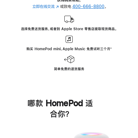
立即在线交流
(在
或致电
400-666-8800
。
新
窗
口
选择免费送货服务，或者到 Apple Store 零售店提取现货商品。
中
打
开)
购买 HomePod mini，Apple Music 免费试听三个月
脚
⁺
注
简单免费的退货服务
哪款 HomePod 适
合你？
进
一
步