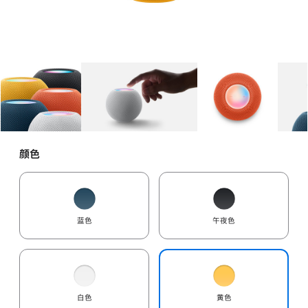
图库
图像
1
图库
图像
2
图库
图像
3
颜色
蓝色
午夜色
白色
黄色