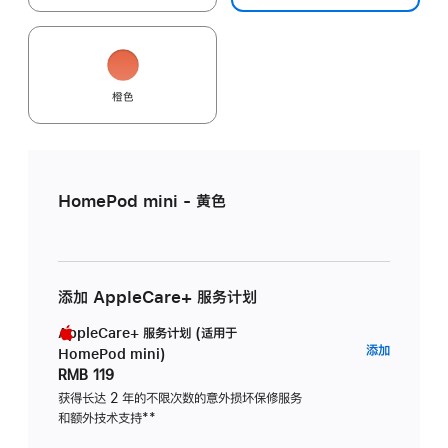
橙色
HomePod mini - 黄色
添加 AppleCare+ 服务计划
AppleCare+ 服务计划 (适用于
AppleC
添加
HomePod mini)
服
RMB 119
务
获得长达 2 年的不限次数的意外损坏保修服务
和额外技术支持
脚
**
计
注