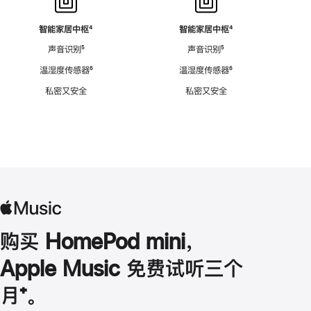
智能家居中枢
脚
⁴
智能家居中枢
脚
⁴
注
注
声音识别
脚
⁵
声音识别
脚
⁵
注
注
温湿度传感器
脚
⁶
温湿度传感器
脚
⁶
注
注
私密又安全
私密又安全
购买 HomePod mini，
Apple Music 免费试听三个
月
脚
⁺。