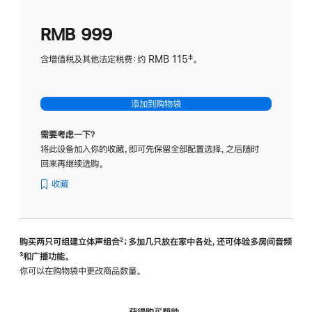
划
(适
RMB 999
用
于
含增值税及其他法定税费：约 RMB 115‡。
HomeP
mini)
添加到购物袋
需要考虑一下？
将此设备加入你的收藏，即可先保留全部配置选择，之后随时
回来再继续选购。
收藏
购买两只可组建立体声组合
脚
²；多加几只放在家中各处，还可体验多‍房‍间音频
脚
³和广播功能。
注
注
你可以在购物袋中更改商品数量。
获得购买帮助，