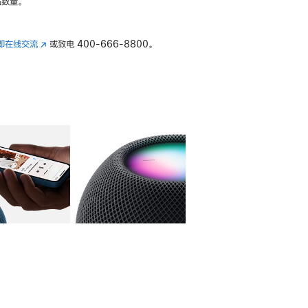
数量。
即在线交流
(在
或致电
400-666-8800。
新
窗
口
中
打
开)
库
图像
4
图库
图像
5