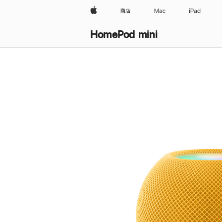
Apple
商店
Mac
iPad
HomePod mini
购
买
HomePod mini