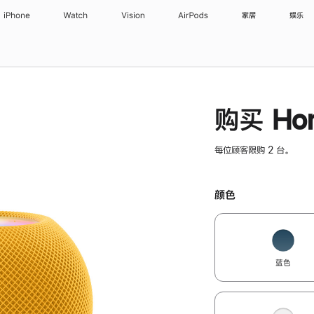
iPhone
Watch
Vision
AirPods
家居
娱乐
购买 Hom
每位顾客限购 2 台。
颜色
蓝色