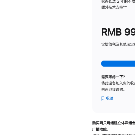
获得长达 2 年的不
额外技术支持
脚
**
注
RMB 9
含增值税及其他法定税费
需要考虑一下？
将此设备加入你的收
来再继续选购。
收藏
购买两只可组建立体声组
广播功能。