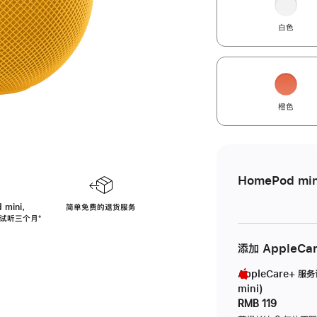
白色
橙色
HomePod min
 mini，
简单免费的退货服务
免费试听三个月
脚
⁺
注
添加 AppleCa
AppleCare+ 服
mini)
RMB 119