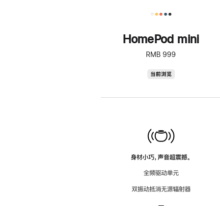
HomePod mini
RMB 999
HomePod
当前浏览
mini
身材小巧，声音超震撼。
全频驱动单元
双振动抵消无源辐射器
—