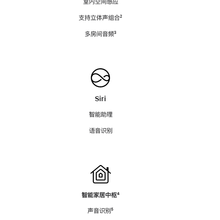
室内空间感应
支持立体声组合
脚
²
注
多房间音频
脚
³
注
Siri
智能助理
语音识别
智能家居中枢
脚
⁴
注
声音识别
脚
⁵