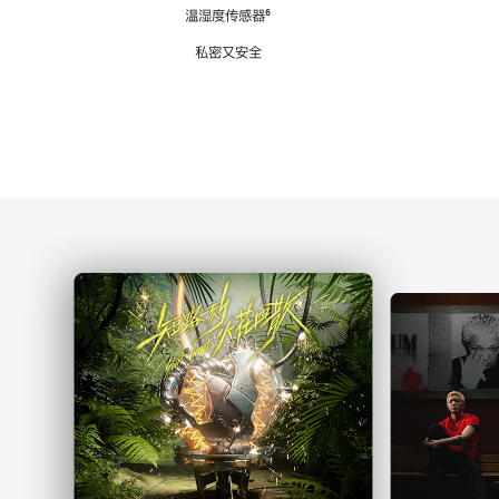
注
温湿度传感器
脚
⁶
注
私密又安全