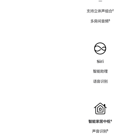
—
支持立体声组合
脚
²
注
多房间音频
脚
³
注
Siri
智能助理
语音识别
智能家居中枢
脚
⁴
注
声音识别
脚
⁵