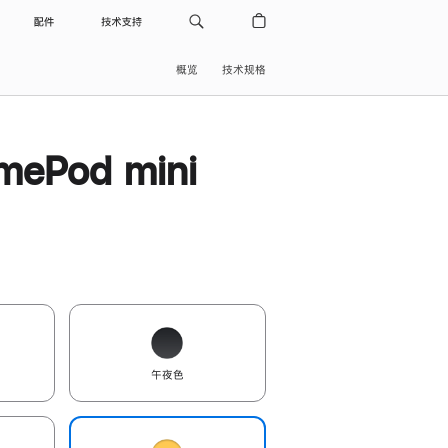
配件
技术支持
概览
技术规格
ePod mini
午夜色