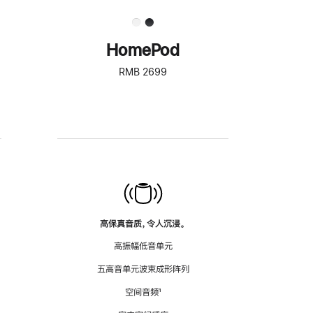
HomePod
RMB 2699
高保真音质，令人沉浸。
高振幅低音单元
五高音单元波束成形阵列
空间音频
脚
¹
注