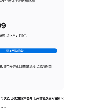
务
限次数的意外损坏保修服务和
计
划
(适
99
用
于
：约 RMB 115‡。
HomePod
mini)
添加到购物袋
藏，即可先保留全部配置选择，之后随时回
合
脚
²；多加几只放在家中各处，还可体验多‍房‍间音频
脚
³和
注
注