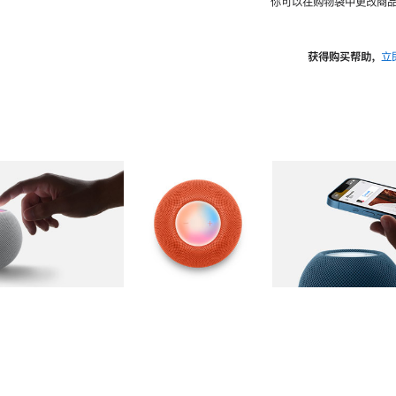
你可以在购物袋中更改商品
获得购买帮助，
立
图库
图像
2
图库
图像
3
图