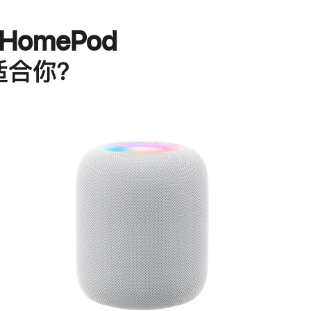
HomePod
适合你？
进
一
步
了
解
HomePod<