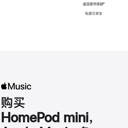
注
温湿度传感器
脚
⁶
注
私密又安全
购买
HomePod mini，