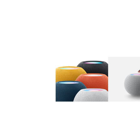
图库
图像
1