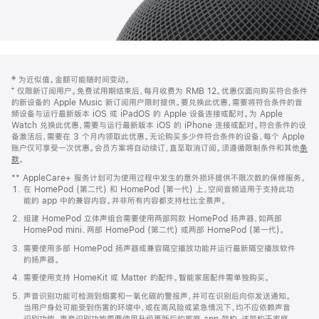
网
脚
‡ 为近似值。金额可能随时间变动。
注
页
⁺ 仅限新订阅用户。免费试用期结束后，每月收费为 RMB 12。优惠仅面向购买符合条件
页
的新设备的 Apple Music 新订阅用户限时提供。要兑换此优惠，需要将符合条件的音
频设备与运行最新版本 iOS 或 iPadOS 的 Apple 设备连接或配对。为 Apple
脚
Watch 兑换此优惠，需要与运行最新版本 iOS 的 iPhone 连接或配对。符合条件的设
备激活后，需要在 3 个月内领取此优惠。无论购买多少件符合条件的设备，每个 Apple
账户仅可享受一次优惠。会员方案将自动续订，直至取消订阅。须遵循限制条件和其他
条
款
。
(在
新
** AppleCare+ 服务计划可为使用过程中发生的意外损坏提供不限次数的保修服务。
窗
在 HomePod (第二代) 和 HomePod (第一代) 上，空间音频适用于支持此功
口
能的 app 中的兼容内容。并非所有内容都支持杜比全景声。
中
打
组建 HomePod 立体声组合需要使用两部同款 HomePod 扬声器，如两部
开)
HomePod mini、两部 HomePod (第二代) 或两部 HomePod (第一代)。
需要使用多部 HomePod 扬声器或兼容隔空播放功能并运行最新隔空播放软件
的扬声器。
需要使用支持 HomeKit 或 Matter 的配件。智能家居配件需单独购买。
声音识别功能可检测到烟雾和一氧化碳的警报声，并可在识别后向你发送通知。
当用户身处可能受到伤害的环境中，或在高风险或紧急情况下，均不应依赖声音
识别功能。声音识别功能需要使用升级更新后的家庭 app 架构，该架构于家庭