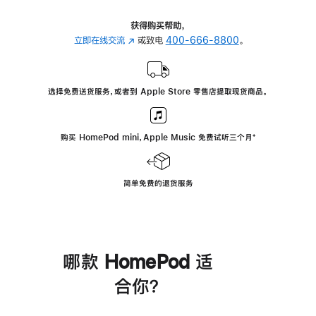
获得购买帮助，
立即在线交流
(在
或致电
400-666-8800
。
新
窗
口
选择免费送货服务，或者到 Apple Store 零售店提取现货商品。
中
打
开)
购买 HomePod mini，Apple Music 免费试听三个月
脚
⁺
注
简单免费的退货服务
哪款 HomePod 适
合你？
进