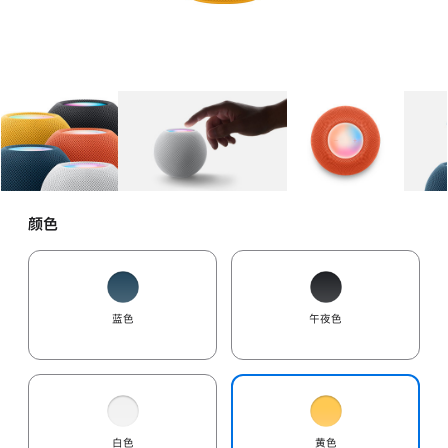
图库
图像
1
图库
图像
2
图库
图像
3
颜色
蓝色
午夜色
白色
黄色