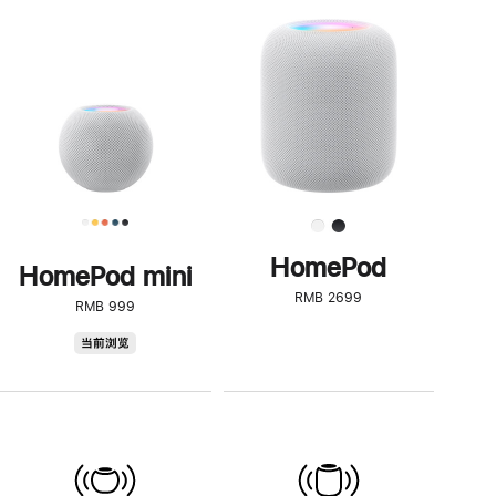
一
步
了
解
HomePod<
HomePod
HomePod mini
RMB 2699
RMB 999
HomePod
当前浏览
mini