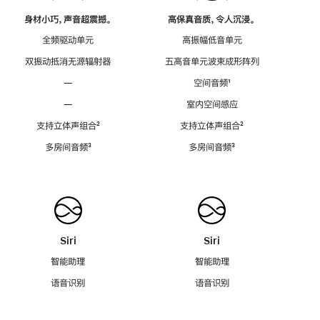
身材小巧，声音超震撼。
高保真音质，令人沉浸。
全频驱动单元
高振幅低音单元
双振动抵消无源辐射器
五高音单元波束成形阵列
—
空间音频
脚
¹
注
—
室内空间感应
支持立体声组合
脚
²
支持立体声组合
脚
²
注
注
多房间音频
脚
³
多房间音频
脚
³
注
注
Siri
Siri
智能助理
智能助理
语音识别
语音识别