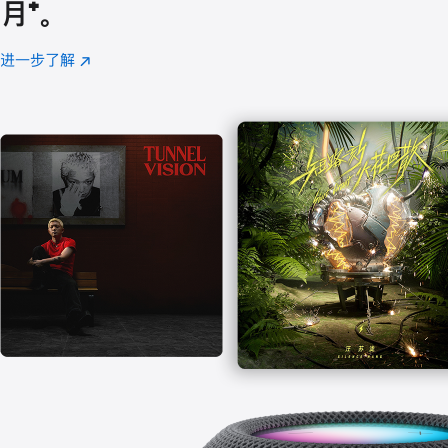
月
脚
⁺。
注
进一步了解
Apple
(在
Music
新
窗
口
中
打
开)