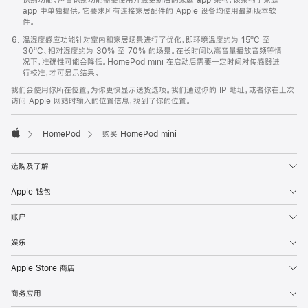
app 中单独提供。它要求所有连接家居配件的 Apple 设备均使用最新版本软
件。
温湿度感应功能针对室内和家居场景进行了优化，即环境温度约为 15ºC 至
30ºC、相对湿度约为 30% 至 70% 的场景。在长时间以高音量播放音频等情
况下，准确性可能会降低。HomePod mini 在启动后需要一定时间对传感器进
行校准，才可显示结果。
我们会使用你所在位置，为你更快显示送货选项。我们通过你的 IP 地址，或者你在上次
访问 Apple 网站时输入的位置信息，找到了你的位置。
HomePod
购买 HomePod mini
Apple
选购及了解
Apple 钱包
账户
娱乐
Apple Store 商店
商务应用