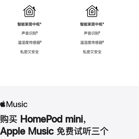
智能家居中枢
脚
⁴
智能家居中枢
脚
⁴
注
注
声音识别
脚
⁵
声音识别
脚
⁵
注
注
温湿度传感器
脚
⁶
温湿度传感器
脚
⁶
注
注
私密又安全
私密又安全
购买 HomePod mini，
Apple Music 免费试听三个