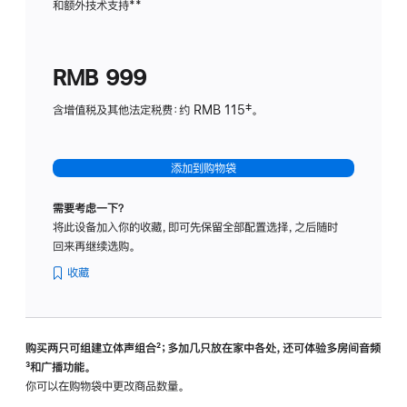
和额外技术支持
脚
**
计
注
划
(适
RMB 999
用
于
含增值税及其他法定税费：约 RMB 115‡。
HomeP
mini)
添加到购物袋
需要考虑一下？
将此设备加入你的收藏，即可先保留全部配置选择，之后随时
回来再继续选购。
收藏
购买两只可组建立体声组合
脚
²；多加几只放在家中各处，还可体验多‍房‍间音频
脚
³和广播功能。
注
注
你可以在购物袋中更改商品数量。