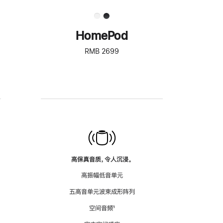
HomePod
RMB 2699
高保真音质，令人沉浸。
高振幅低音单元
五高音单元波束成形阵列
空间音频
脚
¹
注