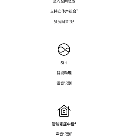
室内空间感应
支持立体声组合
脚
²
注
多房间音频
脚
³
注
Siri
智能助理
语音识别
智能家居中枢
脚
⁴
注
声音识别
脚
⁵