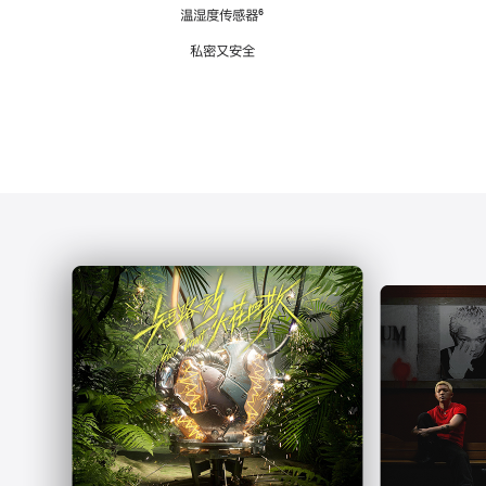
注
温湿度传感器
脚
⁶
注
私密又安全