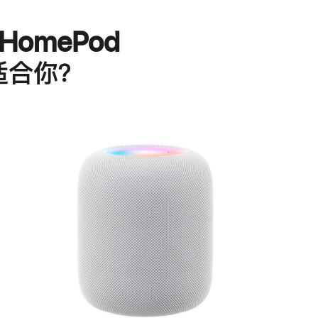
HomePod
适合你？
进
一
步
了
解
HomePod<