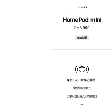
HomePod mini
RMB 999
HomePod
当前浏览
mini
身材小巧，声音超震撼。
全频驱动单元
双振动抵消无源辐射器
—