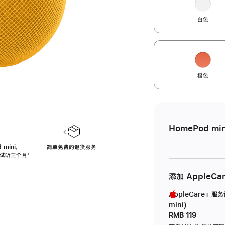
白色
橙色
HomePod min
 mini，
简单免费的退货服务
免费试听三个月
脚
⁺
注
添加 AppleCa
AppleCare+ 服
mini)
RMB 119