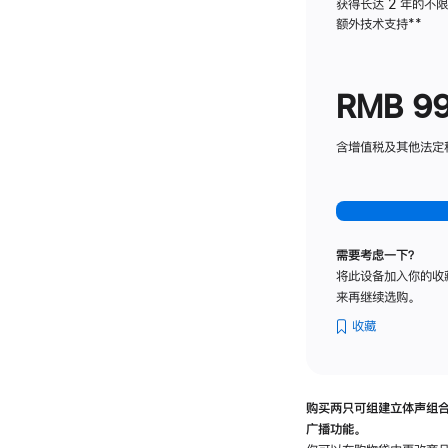
获得长达 2 年的不
额外技术支持
脚
**
注
RMB 9
含增值税及其他法定税费
需要考虑一下？
将此设备加入你的收
来再继续选购。
收藏
购买两只可组建立体声组
广播功能。