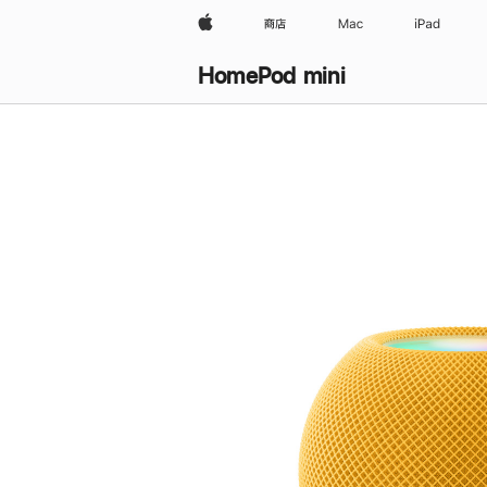
Apple
商店
Mac
iPad
HomePod mini
购
买
HomePod mini