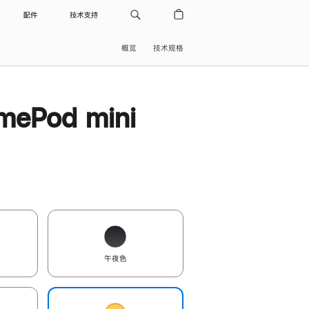
配件
技术支持
概览
技术规格
ePod mini
午夜色