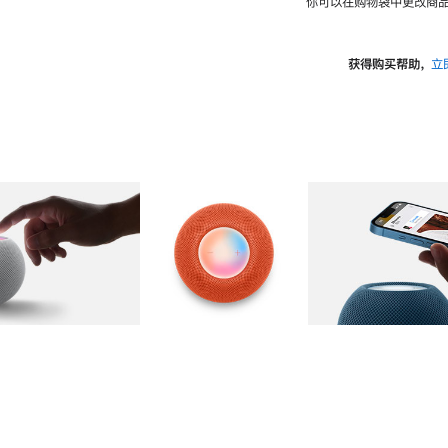
你可以在购物袋中更改商品
获得购买帮助，
立
图库
图像
2
图库
图像
3
图