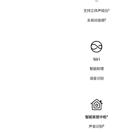
—
支持立体声组合
脚
²
注
多房间音频
脚
³
注
Siri
智能助理
语音识别
智能家居中枢
脚
⁴
注
声音识别
脚
⁵