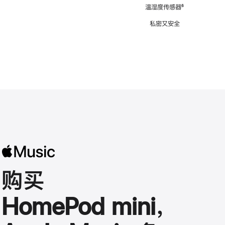
注
温湿度传感器
脚
⁶
注
私密又安全
购买
HomePod mini，