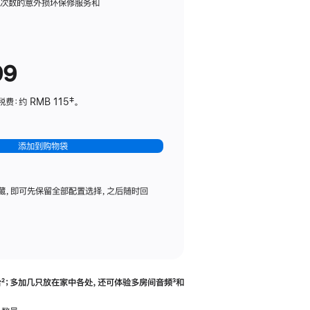
务
限次数的意外损坏保修服务和
计
划
(适
99
用
于
：约 RMB 115‡。
HomePod
mini)
添加到购物袋
藏，即可先保留全部配置选择，之后随时回
合
脚
²；多加几只放在家中各处，还可体验多‍房‍间音频
脚
³和
注
注