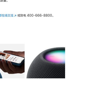
数量。
即在线交流
(在
或致电
400-666-8800。
新
窗
口
中
打
开)
库
图像
4
图库
图像
5