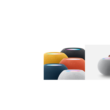
图库
图像
1