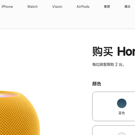
iPhone
Watch
Vision
AirPods
家居
娱乐
购买 Hom
每位顾客限购 2 台。
颜色
蓝色