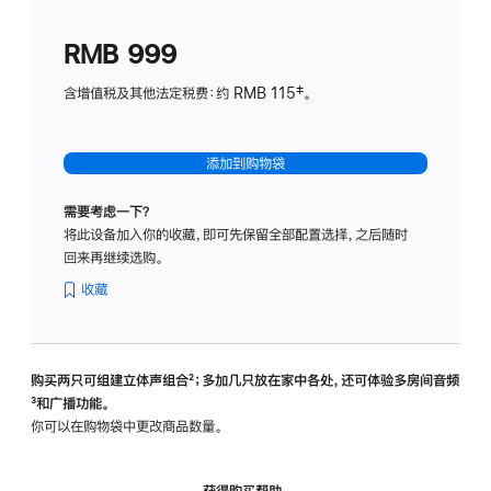
划
(适
RMB 999
用
于
含增值税及其他法定税费：约 RMB 115‡。
HomeP
mini)
添加到购物袋
需要考虑一下？
将此设备加入你的收藏，即可先保留全部配置选择，之后随时
回来再继续选购。
收藏
购买两只可组建立体声组合
脚
²；多加几只放在家中各处，还可体验多‍房‍间音频
脚
³和广播功能。
注
注
你可以在购物袋中更改商品数量。
获得购买帮助，