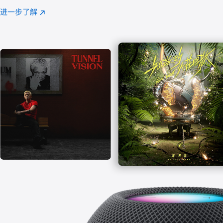
注
进一步了解
Apple
(在
Music
新
窗
口
中
打
开)