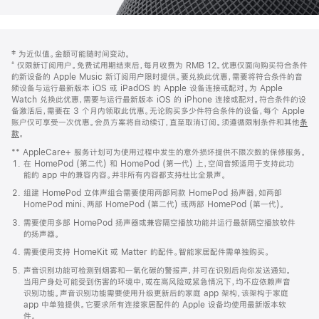
网
脚
‡ 为近似值。金额可能随时间变动。
注
页
⁺ 仅限新订阅用户。免费试用期结束后，每月收费为 RMB 12。优惠仅面向购买符合条件
页
的新设备的 Apple Music 新订阅用户限时提供。要兑换此优惠，需要将符合条件的音
频设备与运行最新版本 iOS 或 iPadOS 的 Apple 设备连接或配对。为 Apple
脚
Watch 兑换此优惠，需要与运行最新版本 iOS 的 iPhone 连接或配对。符合条件的设
备激活后，需要在 3 个月内领取此优惠。无论购买多少件符合条件的设备，每个 Apple
账户仅可享受一次优惠。会员方案将自动续订，直至取消订阅。须遵循限制条件和其他
条
款
。
(在
新
** AppleCare+ 服务计划可为使用过程中发生的意外损坏提供不限次数的保修服务。
窗
在 HomePod (第二代) 和 HomePod (第一代) 上，空间音频适用于支持此功
口
能的 app 中的兼容内容。并非所有内容都支持杜比全景声。
中
打
组建 HomePod 立体声组合需要使用两部同款 HomePod 扬声器，如两部
开)
HomePod mini、两部 HomePod (第二代) 或两部 HomePod (第一代)。
需要使用多部 HomePod 扬声器或兼容隔空播放功能并运行最新隔空播放软件
的扬声器。
需要使用支持 HomeKit 或 Matter 的配件。智能家居配件需单独购买。
声音识别功能可检测到烟雾和一氧化碳的警报声，并可在识别后向你发送通知。
当用户身处可能受到伤害的环境中，或在高风险或紧急情况下，均不应依赖声音
识别功能。声音识别功能需要使用升级更新后的家庭 app 架构，该架构于家庭
app 中单独提供。它要求所有连接家居配件的 Apple 设备均使用最新版本软
件。