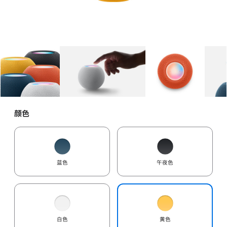
图库
图像
1
图库
图像
2
图库
图像
3
颜色
蓝色
午夜色
白色
黄色