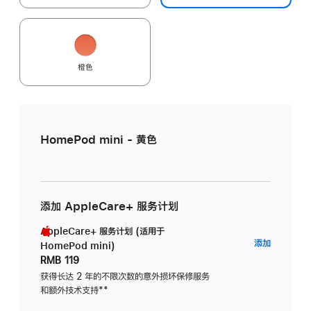
橙色
HomePod mini - 黄色
添加 AppleCare+ 服务计划
AppleCare+ 服务计划 (适用于
AppleC
添加
HomePod mini)
服
RMB 119
务
获得长达 2 年的不限次数的意外损坏保修服务
和额外技术支持
脚
**
计
注