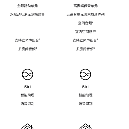
全频驱动单元
高振幅低音单元
双振动抵消无源辐射器
五高音单元波束成形阵列
—
空间音频
脚
¹
注
—
室内空间感应
支持立体声组合
脚
²
支持立体声组合
脚
²
注
注
多房间音频
脚
³
多房间音频
脚
³
注
注
Siri
Siri
智能助理
智能助理
语音识别
语音识别