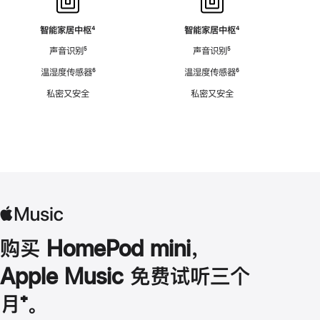
智能家居中枢
脚
⁴
智能家居中枢
脚
⁴
注
注
声音识别
脚
⁵
声音识别
脚
⁵
注
注
温湿度传感器
脚
⁶
温湿度传感器
脚
⁶
注
注
私密又安全
私密又安全
购买 HomePod mini，
Apple Music 免费试听三个
月
脚
⁺。