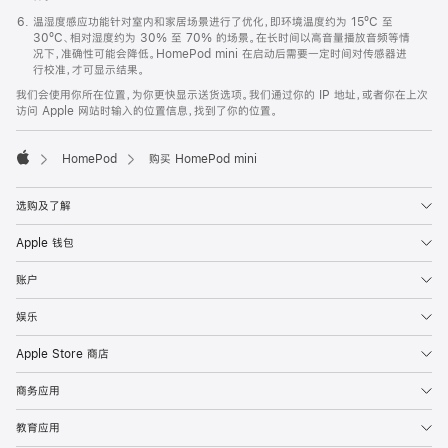
温湿度感应功能针对室内和家居场景进行了优化，即环境温度约为 15ºC 至
30ºC、相对湿度约为 30% 至 70% 的场景。在长时间以高音量播放音频等情
况下，准确性可能会降低。HomePod mini 在启动后需要一定时间对传感器进
行校准，才可显示结果。
我们会使用你所在位置，为你更快显示送货选项。我们通过你的 IP 地址，或者你在上次
访问 Apple 网站时输入的位置信息，找到了你的位置。
HomePod
购买 HomePod mini
Apple
选购及了解
Apple 钱包
账户
娱乐
Apple Store 商店
商务应用
教育应用