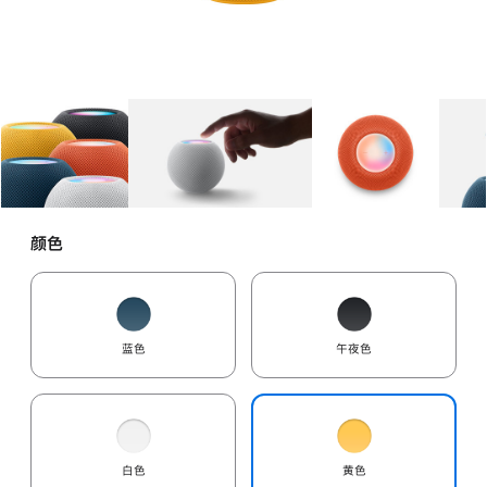
图库
图像
1
图库
图像
2
图库
图像
3
颜色
蓝色
午夜色
白色
黄色