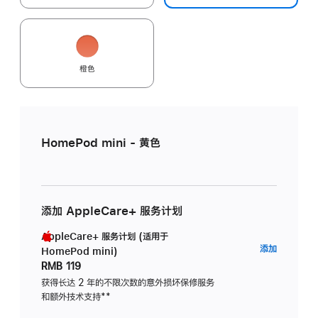
橙色
HomePod mini - 黄色
添加 AppleCare+ 服务计划
AppleCare+ 服务计划 (适用于
AppleC
添加
HomePod mini)
服
RMB 119
务
获得长达 2 年的不限次数的意外损坏保修服务
和额外技术支持
脚
**
计
注