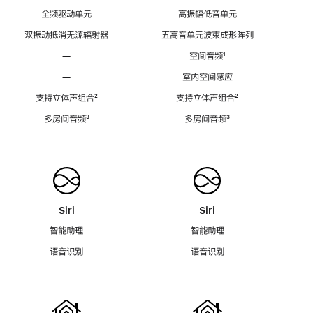
全频驱动单元
高振幅低音单元
双振动抵消无源辐射器
五高音单元波束成形阵列
—
空间音频
脚
¹
注
—
室内空间感应
支持立体声组合
脚
²
支持立体声组合
脚
²
注
注
多房间音频
脚
³
多房间音频
脚
³
注
注
Siri
Siri
智能助理
智能助理
语音识别
语音识别