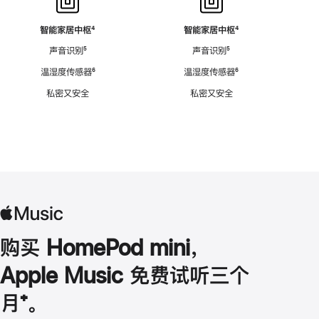
智能家居中枢
脚
⁴
智能家居中枢
脚
⁴
注
注
声音识别
脚
⁵
声音识别
脚
⁵
注
注
温湿度传感器
脚
⁶
温湿度传感器
脚
⁶
注
注
私密又安全
私密又安全
购买 HomePod mini，
Apple Music 免费试听三个
月
脚
⁺。