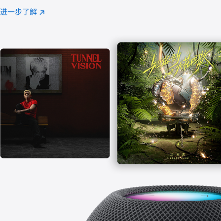
注
进一步了解
Apple
(在
Music
新
窗
口
中
打
开)