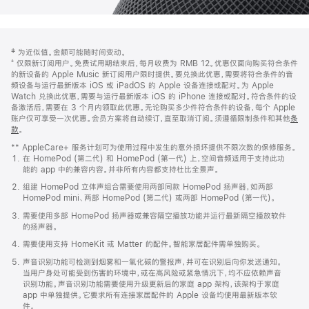
网
脚
‡ 为近似值。金额可能随时间变动。
注
页
⁺ 仅限新订阅用户。免费试用期结束后，每月收费为 RMB 12。优惠仅面向购买符合条件
页
的新设备的 Apple Music 新订阅用户限时提供。要兑换此优惠，需要将符合条件的音
频设备与运行最新版本 iOS 或 iPadOS 的 Apple 设备连接或配对。为 Apple
脚
Watch 兑换此优惠，需要与运行最新版本 iOS 的 iPhone 连接或配对。符合条件的设
备激活后，需要在 3 个月内领取此优惠。无论购买多少件符合条件的设备，每个 Apple
账户仅可享受一次优惠。会员方案将自动续订，直至取消订阅。须遵循限制条件和其他
条
款
。
(在
新
** AppleCare+ 服务计划可为使用过程中发生的意外损坏提供不限次数的保修服务。
窗
在 HomePod (第二代) 和 HomePod (第一代) 上，空间音频适用于支持此功
口
能的 app 中的兼容内容。并非所有内容都支持杜比全景声。
中
打
组建 HomePod 立体声组合需要使用两部同款 HomePod 扬声器，如两部
开)
HomePod mini、两部 HomePod (第二代) 或两部 HomePod (第一代)。
需要使用多部 HomePod 扬声器或兼容隔空播放功能并运行最新隔空播放软件
的扬声器。
需要使用支持 HomeKit 或 Matter 的配件。智能家居配件需单独购买。
声音识别功能可检测到烟雾和一氧化碳的警报声，并可在识别后向你发送通知。
当用户身处可能受到伤害的环境中，或在高风险或紧急情况下，均不应依赖声音
识别功能。声音识别功能需要使用升级更新后的家庭 app 架构，该架构于家庭
app 中单独提供。它要求所有连接家居配件的 Apple 设备均使用最新版本软
件。