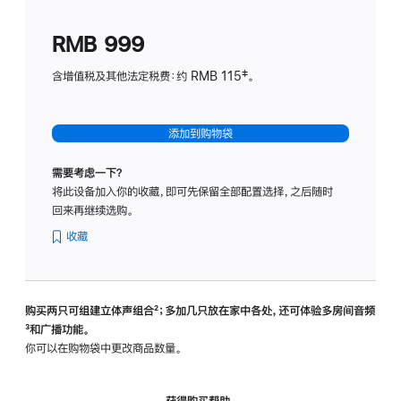
划
(适
RMB 999
用
于
含增值税及其他法定税费：约 RMB 115‡。
HomeP
mini)
添加到购物袋
需要考虑一下？
将此设备加入你的收藏，即可先保留全部配置选择，之后随时
回来再继续选购。
收藏
购买两只可组建立体声组合
脚
²；多加几只放在家中各处，还可体验多‍房‍间音频
脚
³和广播功能。
注
注
你可以在购物袋中更改商品数量。
获得购买帮助，