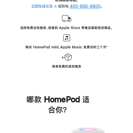
立即在线交流
(在
或致电
400-666-8800
。
新
窗
口
选择免费送货服务，或者到 Apple Store 零售店提取现货商品。
中
打
开)
购买 HomePod mini，Apple Music 免费试听三个月
脚
⁺
注
简单免费的退货服务
哪款 HomePod 适
合你？
进
一
步