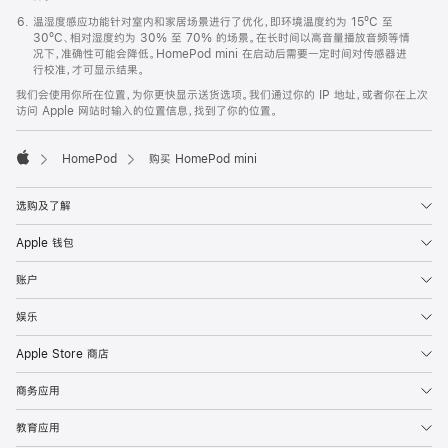
温湿度感应功能针对室内和家居场景进行了优化，即环境温度约为 15ºC 至
30ºC、相对湿度约为 30% 至 70% 的场景。在长时间以高音量播放音频等情
况下，准确性可能会降低。HomePod mini 在启动后需要一定时间对传感器进
行校准，才可显示结果。
我们会使用你所在位置，为你更快显示送货选项。我们通过你的 IP 地址，或者你在上次
访问 Apple 网站时输入的位置信息，找到了你的位置。
HomePod
购买 HomePod mini
Apple
选购及了解
Apple 钱包
账户
娱乐
Apple Store 商店
商务应用
教育应用