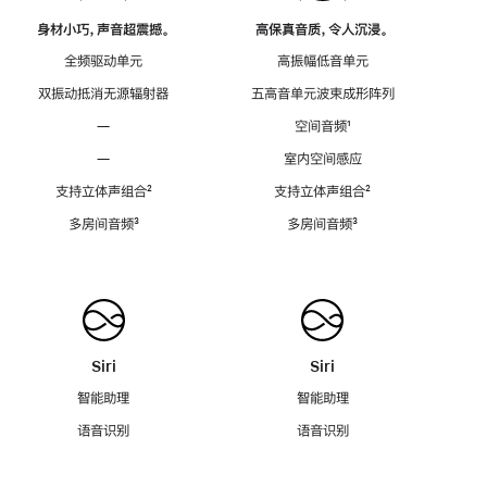
身材小巧，声音超震撼。
高保真音质，令人沉浸。
全频驱动单元
高振幅低音单元
双振动抵消无源辐射器
五高音单元波束成形阵列
—
空间音频
脚
¹
注
—
室内空间感应
支持立体声组合
脚
²
支持立体声组合
脚
²
注
注
多房间音频
脚
³
多房间音频
脚
³
注
注
Siri
Siri
智能助理
智能助理
语音识别
语音识别