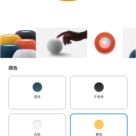
图库
图像
1
图库
图像
2
图库
图像
3
颜色
蓝色
午夜色
白色
黄色