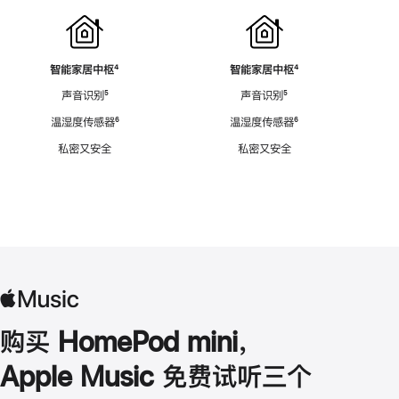
智能家居中枢
脚
⁴
智能家居中枢
脚
⁴
注
注
声音识别
脚
⁵
声音识别
脚
⁵
注
注
温湿度传感器
脚
⁶
温湿度传感器
脚
⁶
注
注
私密又安全
私密又安全
购买 HomePod mini，
Apple Music 免费试听三个