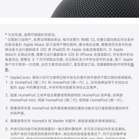
网
脚
‡ 为近似值。金额可能随时间变动。
注
页
⁺ 仅限新订阅用户。免费试用期结束后，每月收费为 RMB 12。优惠仅面向购买符合条件
页
的新设备的 Apple Music 新订阅用户限时提供。要兑换此优惠，需要将符合条件的音
频设备与运行最新版本 iOS 或 iPadOS 的 Apple 设备连接或配对。为 Apple
脚
Watch 兑换此优惠，需要与运行最新版本 iOS 的 iPhone 连接或配对。符合条件的设
备激活后，需要在 3 个月内领取此优惠。无论购买多少件符合条件的设备，每个 Apple
账户仅可享受一次优惠。会员方案将自动续订，直至取消订阅。须遵循限制条件和其他
条
款
。
(在
新
** AppleCare+ 服务计划可为使用过程中发生的意外损坏提供不限次数的保修服务。
窗
在 HomePod (第二代) 和 HomePod (第一代) 上，空间音频适用于支持此功
口
能的 app 中的兼容内容。并非所有内容都支持杜比全景声。
中
打
组建 HomePod 立体声组合需要使用两部同款 HomePod 扬声器，如两部
开)
HomePod mini、两部 HomePod (第二代) 或两部 HomePod (第一代)。
需要使用多部 HomePod 扬声器或兼容隔空播放功能并运行最新隔空播放软件
的扬声器。
需要使用支持 HomeKit 或 Matter 的配件。智能家居配件需单独购买。
声音识别功能可检测到烟雾和一氧化碳的警报声，并可在识别后向你发送通知。
当用户身处可能受到伤害的环境中，或在高风险或紧急情况下，均不应依赖声音
识别功能。声音识别功能需要使用升级更新后的家庭 app 架构，该架构于家庭