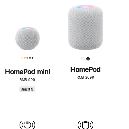
一
步
了
解
HomePod<
HomePod
HomePod mini
RMB 2699
RMB 999
HomePod
当前浏览
mini