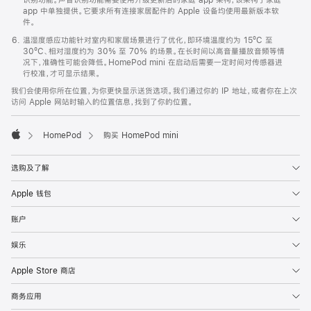
app 中单独提供。它要求所有连接家居配件的 Apple 设备均使用最新版本软
件。
温湿度感应功能针对室内和家居场景进行了优化，即环境温度约为 15ºC 至
30ºC、相对湿度约为 30% 至 70% 的场景。在长时间以高音量播放音频等情
况下，准确性可能会降低。HomePod mini 在启动后需要一定时间对传感器进
行校准，才可显示结果。
我们会使用你所在位置，为你更快显示送货选项。我们通过你的 IP 地址，或者你在上次
访问 Apple 网站时输入的位置信息，找到了你的位置。
HomePod
购买 HomePod mini
Apple
选购及了解
Apple 钱包
账户
娱乐
Apple Store 商店
商务应用