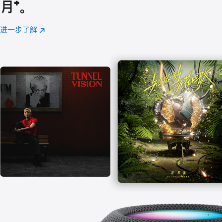
月
脚
⁺。
注
进一步了解
Apple
(在
Music
新
窗
口
中
打
开)