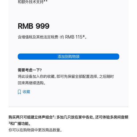
和额外技术支持
脚
**
计
注
划
(适
RMB 999
用
于
含增值税及其他法定税费：约 RMB 115‡。
HomeP
mini)
添加到购物袋
需要考虑一下？
将此设备加入你的收藏，即可先保留全部配置选择，之后随时
回来再继续选购。
收藏
购买两只可组建立体声组合
脚
²；多加几只放在家中各处，还可体验多‍房‍间音频
脚
³和广播功能。
注
注
你可以在购物袋中更改商品数量。