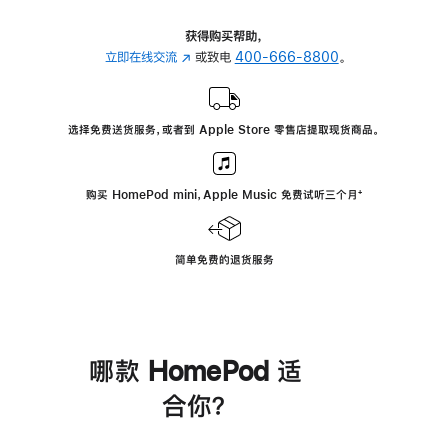
获得购买帮助，
立即在线交流
(在
或致电
400-666-8800
。
新
窗
口
选择免费送货服务，或者到 Apple Store 零售店提取现货商品。
中
打
开)
购买 HomePod mini，Apple Music 免费试听三个月
脚
⁺
注
简单免费的退货服务
哪款 HomePod 适
合你？
进