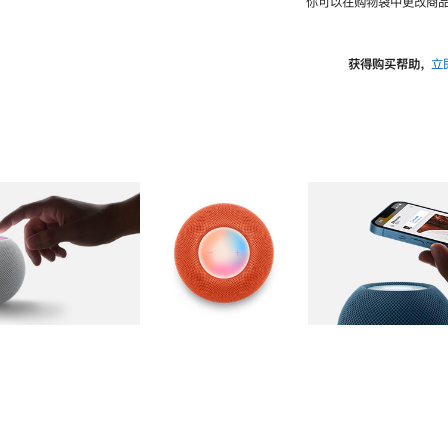
你可以在购物袋中更改商品
获得购买帮助，
立
图库
图像
2
图库
图像
3
图