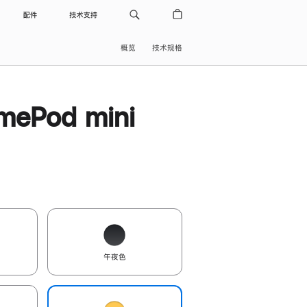
配件
技术支持
概览
技术规格
ePod mini
午夜色