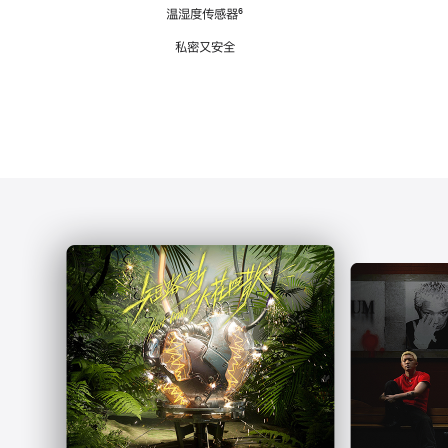
注
温湿度传感器
脚
⁶
注
私密又安全