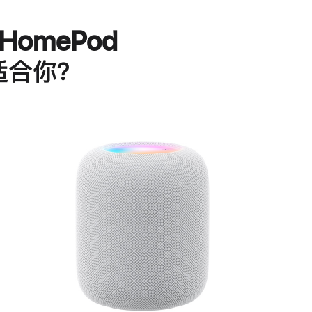
HomePod
适合你？
进
一
步
了
解
HomePod<