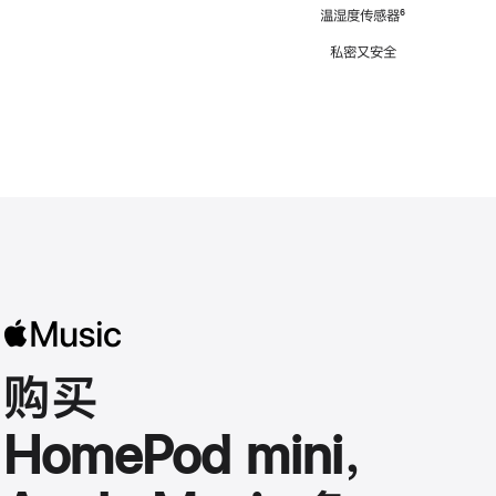
注
温湿度传感器
脚
⁶
注
私密又安全
购买
HomePod mini，