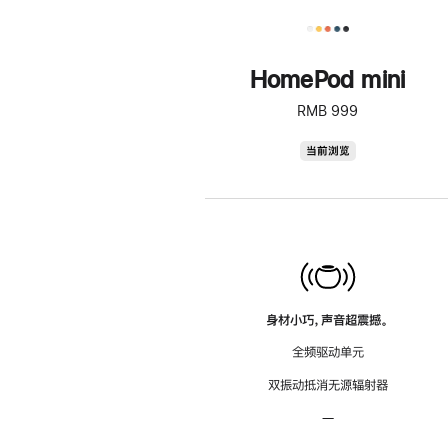
HomePod mini
RMB 999
HomePod
当前浏览
mini
身材小巧，声音超震撼。
全频驱动单元
双振动抵消无源辐射器
—