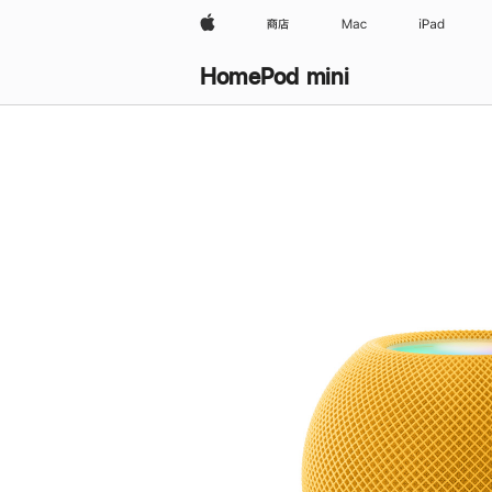
Apple
商店
Mac
iPad
HomePod mini
购
买
HomePod mini