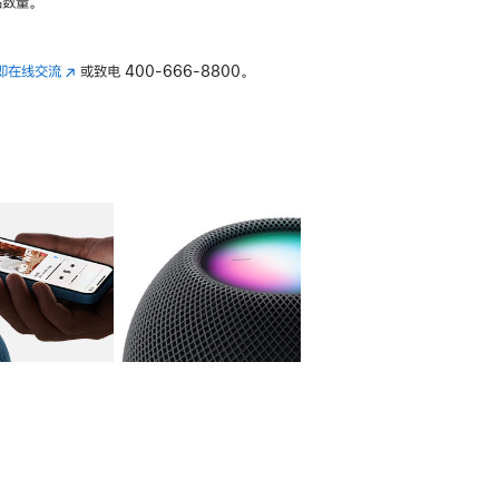
数量。
即在线交流
(在
或致电
400-666-8800。
新
窗
口
中
打
开)
库
图像
4
图库
图像
5