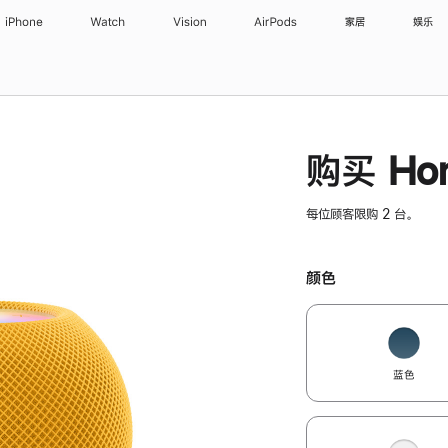
iPhone
Watch
Vision
AirPods
家居
娱乐
购买 Hom
每位顾客限购 2 台。
颜色
蓝色