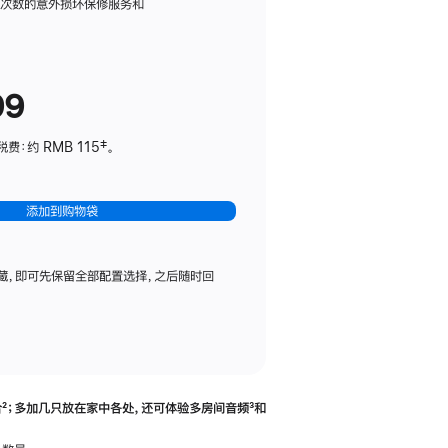
务
限次数的意外损坏保修服务和
计
划
(适
99
用
于
：约 RMB 115‡。
HomePod
mini)
添加到购物袋
藏，即可先保留全部配置选择，之后随时回
合
脚
²；多加几只放在家中各处，还可体验多‍房‍间音频
脚
³和
注
注