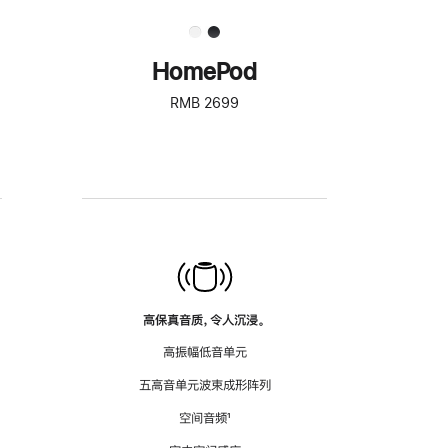
HomePod
RMB 2699
高保真音质，令人沉浸。
高振幅低音单元
五高音单元波束成形阵列
空间音频
脚
¹
注