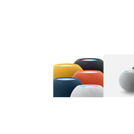
图库
图像
1