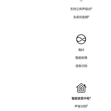
—
支持立体声组合
脚
²
注
多房间音频
脚
³
注
Siri
智能助理
语音识别
智能家居中枢
脚
⁴
注
声音识别
脚
⁵