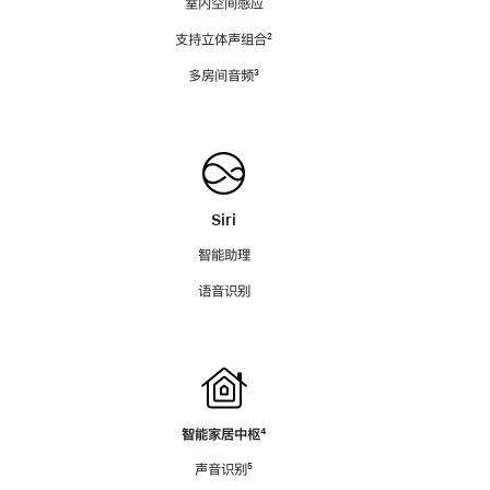
室内空间感应
支持立体声组合
脚
²
注
多房间音频
脚
³
注
Siri
智能助理
语音识别
智能家居中枢
脚
⁴
注
声音识别
脚
⁵