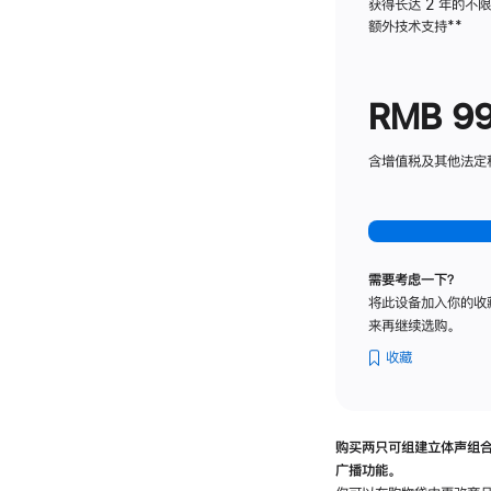
获得长达 2 年的不
额外技术支持
脚
**
注
RMB 9
含增值税及其他法定税费
需要考虑一下？
将此设备加入你的收
来再继续选购。
收藏
购买两只可组建立体声组
广播功能。