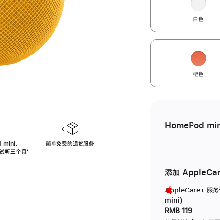
白色
橙色
HomePod min
 mini，
简单免费的退货服务
免费试听三个月
脚
⁺
注
添加 AppleCa
AppleCare+ 服
mini)
RMB 119