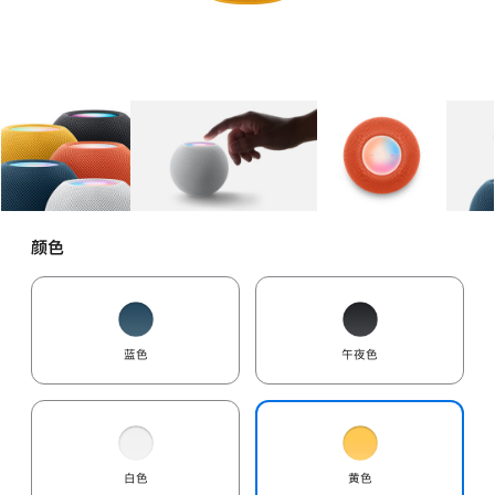
图库
图像
1
图库
图像
2
图库
图像
3
颜色
蓝色
午夜色
白色
黄色