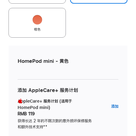
橙色
HomePod mini - 黄色
添加 AppleCare+ 服务计划
AppleCare+ 服务计划 (适用于
AppleC
添加
HomePod mini)
服
RMB 119
务
获得长达 2 年的不限次数的意外损坏保修服务
和额外技术支持
脚
**
计
注