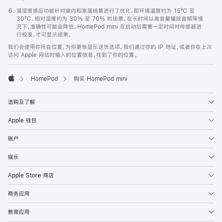
温湿度感应功能针对室内和家居场景进行了优化，即环境温度约为 15ºC 至
30ºC、相对湿度约为 30% 至 70% 的场景。在长时间以高音量播放音频等情
况下，准确性可能会降低。HomePod mini 在启动后需要一定时间对传感器进
行校准，才可显示结果。
我们会使用你所在位置，为你更快显示送货选项。我们通过你的 IP 地址，或者你在上次
访问 Apple 网站时输入的位置信息，找到了你的位置。
HomePod
购买 HomePod mini
Apple
选购及了解
Apple 钱包
账户
娱乐
Apple Store 商店
商务应用
教育应用