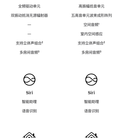
全频驱动单元
高振幅低音单元
双振动抵消无源辐射器
五高音单元波束成形阵列
—
空间音频
脚
¹
注
—
室内空间感应
支持立体声组合
脚
²
支持立体声组合
脚
²
注
注
多房间音频
脚
³
多房间音频
脚
³
注
注
Siri
Siri
智能助理
智能助理
语音识别
语音识别