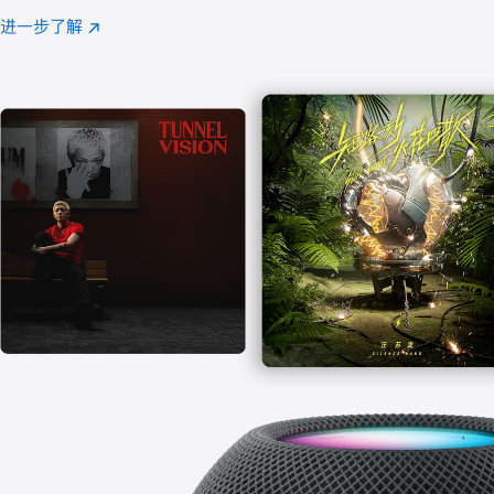
注
进一步了解
Apple
(在
Music
新
窗
口
中
打
开)