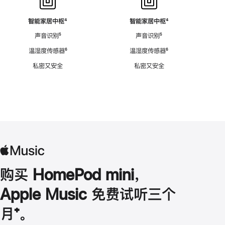
智能家居中枢
脚
⁴
智能家居中枢
脚
⁴
注
注
声音识别
脚
⁵
声音识别
脚
⁵
注
注
温湿度传感器
脚
⁶
温湿度传感器
脚
⁶
注
注
私密又安全
私密又安全
购买 HomePod mini，
Apple Music 免费试听三个
月
脚
⁺。