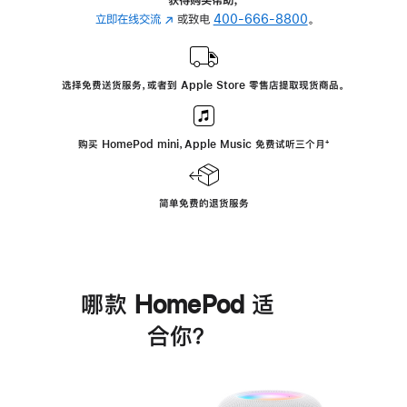
立即在线交流
(在
或致电
400-666-8800
。
新
窗
口
选择免费送货服务，或者到 Apple Store 零售店提取现货商品。
中
打
开)
购买 HomePod mini，Apple Music 免费试听三个月
脚
⁺
注
简单免费的退货服务
哪款 HomePod 适
合你？
进
一
步