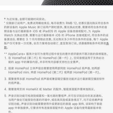
网
脚
‡ 为近似值。金额可能随时间变动。
注
页
⁺ 仅限新订阅用户。免费试用期结束后，每月收费为 RMB 12。优惠仅面向购买符合条件
页
的新设备的 Apple Music 新订阅用户限时提供。要兑换此优惠，需要将符合条件的音
频设备与运行最新版本 iOS 或 iPadOS 的 Apple 设备连接或配对。为 Apple
脚
Watch 兑换此优惠，需要与运行最新版本 iOS 的 iPhone 连接或配对。符合条件的设
备激活后，需要在 3 个月内领取此优惠。无论购买多少件符合条件的设备，每个 Apple
账户仅可享受一次优惠。会员方案将自动续订，直至取消订阅。须遵循限制条件和其他
条
款
。
(在
新
** AppleCare+ 服务计划可为使用过程中发生的意外损坏提供不限次数的保修服务。
窗
在 HomePod (第二代) 和 HomePod (第一代) 上，空间音频适用于支持此功
口
能的 app 中的兼容内容。并非所有内容都支持杜比全景声。
中
打
组建 HomePod 立体声组合需要使用两部同款 HomePod 扬声器，如两部
开)
HomePod mini、两部 HomePod (第二代) 或两部 HomePod (第一代)。
需要使用多部 HomePod 扬声器或兼容隔空播放功能并运行最新隔空播放软件
的扬声器。
需要使用支持 HomeKit 或 Matter 的配件。智能家居配件需单独购买。
声音识别功能可检测到烟雾和一氧化碳的警报声，并可在识别后向你发送通知。
当用户身处可能受到伤害的环境中，或在高风险或紧急情况下，均不应依赖声音
识别功能。声音识别功能需要使用升级更新后的家庭 app 架构，该架构于家庭
app 中单独提供。它要求所有连接家居配件的 Apple 设备均使用最新版本软
件。