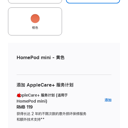
橙色
HomePod mini - 黄色
添加 AppleCare+ 服务计划
AppleCare+ 服务计划 (适用于
AppleC
添加
HomePod mini)
服
RMB 119
务
获得长达 2 年的不限次数的意外损坏保修服务
和额外技术支持
脚
**
计
注