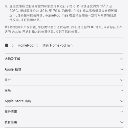
温湿度感应功能针对室内和家居场景进行了优化，即环境温度约为 15ºC 至
30ºC、相对湿度约为 30% 至 70% 的场景。在长时间以高音量播放音频等情
况下，准确性可能会降低。HomePod mini 在启动后需要一定时间对传感器进
行校准，才可显示结果。
我们会使用你所在位置，为你更快显示送货选项。我们通过你的 IP 地址，或者你在上次
访问 Apple 网站时输入的位置信息，找到了你的位置。
HomePod
购买 HomePod mini
Apple
选购及了解
Apple 钱包
账户
娱乐
Apple Store 商店
商务应用
教育应用