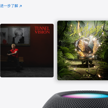
注
进一步了解
Apple
(在
Music
新
窗
口
中
打
开)