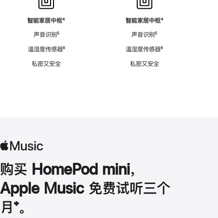
智能家居中枢
脚
⁴
智能家居中枢
脚
⁴
注
注
声音识别
脚
⁵
声音识别
脚
⁵
注
注
温湿度传感器
脚
⁶
温湿度传感器
脚
⁶
注
注
私密又安全
私密又安全
购买 HomePod mini，
Apple Music 免费试听三个
月
脚
⁺。