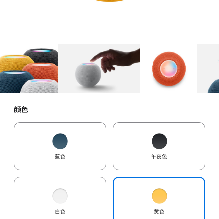
图库
图像
1
图库
图像
2
图库
图像
3
颜色
蓝色
午夜色
白色
黄色