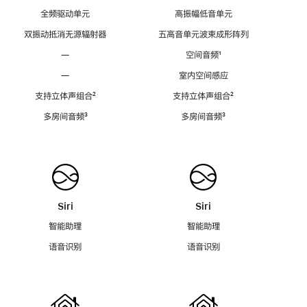
全频驱动单元
高振幅低音单元
双振动抵消无源辐射器
五高音单元波束成形阵列
—
空间音频
脚
¹
注
—
室内空间感应
支持立体声组合
脚
²
支持立体声组合
脚
²
注
注
多房间音频
脚
³
多房间音频
脚
³
注
注
Siri
Siri
智能助理
智能助理
语音识别
语音识别