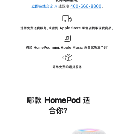
立即在线交流
(在
或致电
400-666-8800
。
新
窗
口
选择免费送货服务，或者到 Apple Store 零售店提取现货商品。
中
打
开)
购买 HomePod mini，Apple Music 免费试听三个月
脚
⁺
注
简单免费的退货服务
哪款 HomePod 适
合你？
进
一
步