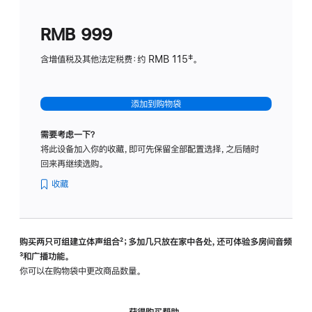
划
(适
RMB 999
用
于
含增值税及其他法定税费：约 RMB 115‡。
HomeP
mini)
添加到购物袋
需要考虑一下？
将此设备加入你的收藏，即可先保留全部配置选择，之后随时
回来再继续选购。
收藏
购买两只可组建立体声组合
脚
²；多加几只放在家中各处，还可体验多‍房‍间音频
脚
³和广播功能。
注
注
你可以在购物袋中更改商品数量。
获得购买帮助，