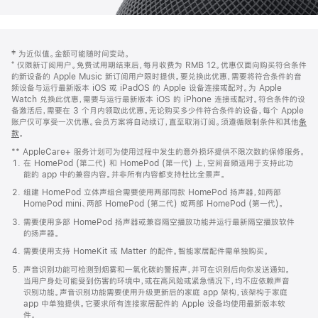
网
脚
‡ 为近似值。金额可能随时间变动。
注
页
⁺ 仅限新订阅用户。免费试用期结束后，每月收费为 RMB 12。优惠仅面向购买符合条件
页
的新设备的 Apple Music 新订阅用户限时提供。要兑换此优惠，需要将符合条件的音
频设备与运行最新版本 iOS 或 iPadOS 的 Apple 设备连接或配对。为 Apple
脚
Watch 兑换此优惠，需要与运行最新版本 iOS 的 iPhone 连接或配对。符合条件的设
备激活后，需要在 3 个月内领取此优惠。无论购买多少件符合条件的设备，每个 Apple
账户仅可享受一次优惠。会员方案将自动续订，直至取消订阅。须遵循限制条件和其他
条
款
。
(在
新
** AppleCare+ 服务计划可为使用过程中发生的意外损坏提供不限次数的保修服务。
窗
在 HomePod (第二代) 和 HomePod (第一代) 上，空间音频适用于支持此功
口
能的 app 中的兼容内容。并非所有内容都支持杜比全景声。
中
打
组建 HomePod 立体声组合需要使用两部同款 HomePod 扬声器，如两部
开)
HomePod mini、两部 HomePod (第二代) 或两部 HomePod (第一代)。
需要使用多部 HomePod 扬声器或兼容隔空播放功能并运行最新隔空播放软件
的扬声器。
需要使用支持 HomeKit 或 Matter 的配件。智能家居配件需单独购买。
声音识别功能可检测到烟雾和一氧化碳的警报声，并可在识别后向你发送通知。
当用户身处可能受到伤害的环境中，或在高风险或紧急情况下，均不应依赖声音
识别功能。声音识别功能需要使用升级更新后的家庭 app 架构，该架构于家庭
app 中单独提供。它要求所有连接家居配件的 Apple 设备均使用最新版本软
件。