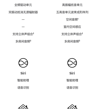
全频驱动单元
高振幅低音单元
双振动抵消无源辐射器
五高音单元波束成形阵列
—
空间音频
脚
¹
注
—
室内空间感应
支持立体声组合
脚
²
支持立体声组合
脚
²
注
注
多房间音频
脚
³
多房间音频
脚
³
注
注
Siri
Siri
智能助理
智能助理
语音识别
语音识别