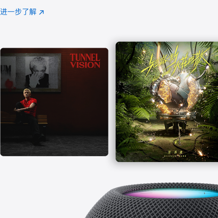
注
进一步了解
Apple
(在
Music
新
窗
口
中
打
开)