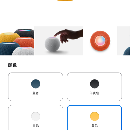
图库
图像
1
图库
图像
2
图库
图像
3
颜色
蓝色
午夜色
白色
黄色