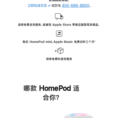
立即在线交流
(在
或致电
400-666-8800
。
新
窗
口
选择免费送货服务，或者到 Apple Store 零售店提取现货商品。
中
打
开)
购买 HomePod mini，Apple Music 免费试听三个月
脚
⁺
注
简单免费的退货服务
哪款 HomePod 适
合你？
进
一
步