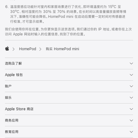
温湿度感应功能针对室内和家居场景进行了优化，即环境温度约为 15ºC 至
30ºC、相对湿度约为 30% 至 70% 的场景。在长时间以高音量播放音频等情
况下，准确性可能会降低。HomePod mini 在启动后需要一定时间对传感器进
行校准，才可显示结果。
我们会使用你所在位置，为你更快显示送货选项。我们通过你的 IP 地址，或者你在上次
访问 Apple 网站时输入的位置信息，找到了你的位置。
HomePod
购买 HomePod mini
Apple
选购及了解
Apple 钱包
账户
娱乐
Apple Store 商店
商务应用
教育应用