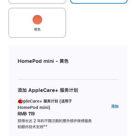
橙色
HomePod mini - 黄色
添加 AppleCare+ 服务计划
AppleCare+ 服务计划 (适用于
AppleC
添加
HomePod mini)
服
RMB 119
务
获得长达 2 年的不限次数的意外损坏保修服务
和额外技术支持
脚
**
计
注