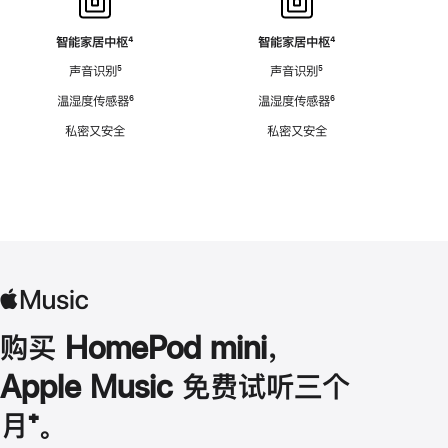
智能家居中枢
脚
⁴
智能家居中枢
脚
⁴
注
注
声音识别
脚
⁵
声音识别
脚
⁵
注
注
温湿度传感器
脚
⁶
温湿度传感器
脚
⁶
注
注
私密又安全
私密又安全
购买 HomePod mini，
Apple Music 免费试听三个
月
脚
⁺。