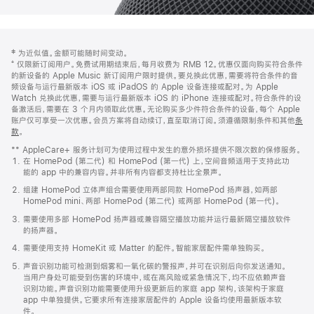
网
脚
‡ 为近似值。金额可能随时间变动。
注
页
⁺ 仅限新订阅用户。免费试用期结束后，每月收费为 RMB 12。优惠仅面向购买符合条件
页
的新设备的 Apple Music 新订阅用户限时提供。要兑换此优惠，需要将符合条件的音
频设备与运行最新版本 iOS 或 iPadOS 的 Apple 设备连接或配对。为 Apple
脚
Watch 兑换此优惠，需要与运行最新版本 iOS 的 iPhone 连接或配对。符合条件的设
备激活后，需要在 3 个月内领取此优惠。无论购买多少件符合条件的设备，每个 Apple
账户仅可享受一次优惠。会员方案将自动续订，直至取消订阅。须遵循限制条件和其他
条
款
。
(在
新
** AppleCare+ 服务计划可为使用过程中发生的意外损坏提供不限次数的保修服务。
窗
在 HomePod (第二代) 和 HomePod (第一代) 上，空间音频适用于支持此功
口
能的 app 中的兼容内容。并非所有内容都支持杜比全景声。
中
打
组建 HomePod 立体声组合需要使用两部同款 HomePod 扬声器，如两部
开)
HomePod mini、两部 HomePod (第二代) 或两部 HomePod (第一代)。
需要使用多部 HomePod 扬声器或兼容隔空播放功能并运行最新隔空播放软件
的扬声器。
需要使用支持 HomeKit 或 Matter 的配件。智能家居配件需单独购买。
声音识别功能可检测到烟雾和一氧化碳的警报声，并可在识别后向你发送通知。
当用户身处可能受到伤害的环境中，或在高风险或紧急情况下，均不应依赖声音
识别功能。声音识别功能需要使用升级更新后的家庭 app 架构，该架构于家庭
app 中单独提供。它要求所有连接家居配件的 Apple 设备均使用最新版本软
件。