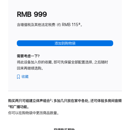
划
(适
RMB 999
用
于
含增值税及其他法定税费：约 RMB 115‡。
HomeP
mini)
添加到购物袋
需要考虑一下？
将此设备加入你的收藏，即可先保留全部配置选择，之后随时
回来再继续选购。
收藏
购买两只可组建立体声组合
脚
²；多加几只放在家中各处，还可体验多‍房‍间音频
脚
³和广播功能。
注
注
你可以在购物袋中更改商品数量。
获得购买帮助，