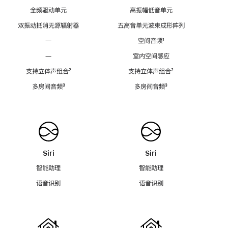
全频驱动单元
高振幅低音单元
双振动抵消无源辐射器
五高音单元波束成形阵列
—
空间音频
脚
¹
注
—
室内空间感应
支持立体声组合
脚
²
支持立体声组合
脚
²
注
注
多房间音频
脚
³
多房间音频
脚
³
注
注
Siri
Siri
智能助理
智能助理
语音识别
语音识别