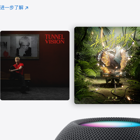
注
进一步了解
Apple
(在
Music
新
窗
口
中
打
开)