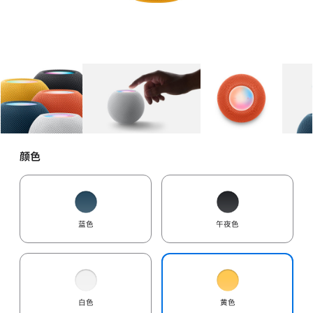
图库
图像
1
图库
图像
2
图库
图像
3
颜色
蓝色
午夜色
白色
黄色