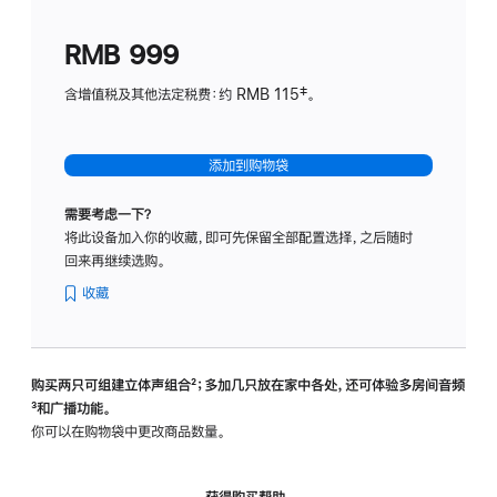
划
(适
RMB 999
用
于
含增值税及其他法定税费：约 RMB 115‡。
HomeP
mini)
添加到购物袋
需要考虑一下？
将此设备加入你的收藏，即可先保留全部配置选择，之后随时
回来再继续选购。
收藏
购买两只可组建立体声组合
脚
²；多加几只放在家中各处，还可体验多‍房‍间音频
脚
³和广播功能。
注
注
你可以在购物袋中更改商品数量。
获得购买帮助，