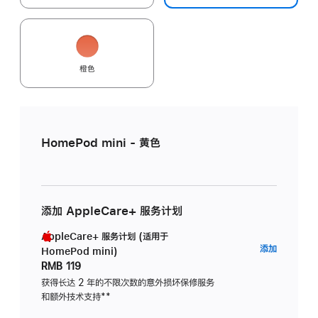
橙色
HomePod mini - 黄色
添加 AppleCare+ 服务计划
AppleCare+ 服务计划 (适用于
AppleC
添加
HomePod mini)
服
RMB 119
务
获得长达 2 年的不限次数的意外损坏保修服务
和额外技术支持
脚
**
计
注