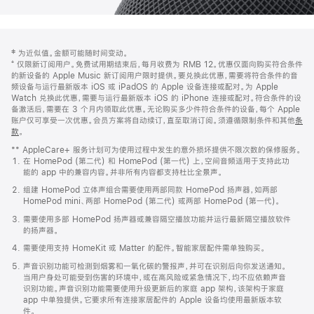
网
脚
‡ 为近似值。金额可能随时间变动。
注
页
⁺ 仅限新订阅用户。免费试用期结束后，每月收费为 RMB 12。优惠仅面向购买符合条件
页
的新设备的 Apple Music 新订阅用户限时提供。要兑换此优惠，需要将符合条件的音
频设备与运行最新版本 iOS 或 iPadOS 的 Apple 设备连接或配对。为 Apple
脚
Watch 兑换此优惠，需要与运行最新版本 iOS 的 iPhone 连接或配对。符合条件的设
备激活后，需要在 3 个月内领取此优惠。无论购买多少件符合条件的设备，每个 Apple
账户仅可享受一次优惠。会员方案将自动续订，直至取消订阅。须遵循限制条件和其他
条
款
。
(在
新
** AppleCare+ 服务计划可为使用过程中发生的意外损坏提供不限次数的保修服务。
窗
在 HomePod (第二代) 和 HomePod (第一代) 上，空间音频适用于支持此功
口
能的 app 中的兼容内容。并非所有内容都支持杜比全景声。
中
打
组建 HomePod 立体声组合需要使用两部同款 HomePod 扬声器，如两部
开)
HomePod mini、两部 HomePod (第二代) 或两部 HomePod (第一代)。
需要使用多部 HomePod 扬声器或兼容隔空播放功能并运行最新隔空播放软件
的扬声器。
需要使用支持 HomeKit 或 Matter 的配件。智能家居配件需单独购买。
声音识别功能可检测到烟雾和一氧化碳的警报声，并可在识别后向你发送通知。
当用户身处可能受到伤害的环境中，或在高风险或紧急情况下，均不应依赖声音
识别功能。声音识别功能需要使用升级更新后的家庭 app 架构，该架构于家庭
app 中单独提供。它要求所有连接家居配件的 Apple 设备均使用最新版本软
件。