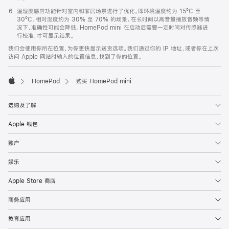
温湿度感应功能针对室内和家居场景进行了优化，即环境温度约为 15ºC 至
30ºC、相对湿度约为 30% 至 70% 的场景。在长时间以高音量播放音频等情
况下，准确性可能会降低。HomePod mini 在启动后需要一定时间对传感器进
行校准，才可显示结果。
我们会使用你所在位置，为你更快显示送货选项。我们通过你的 IP 地址，或者你在上次
访问 Apple 网站时输入的位置信息，找到了你的位置。
HomePod
购买 HomePod mini
Apple
选购及了解
Apple 钱包
账户
娱乐
Apple Store 商店
商务应用
教育应用