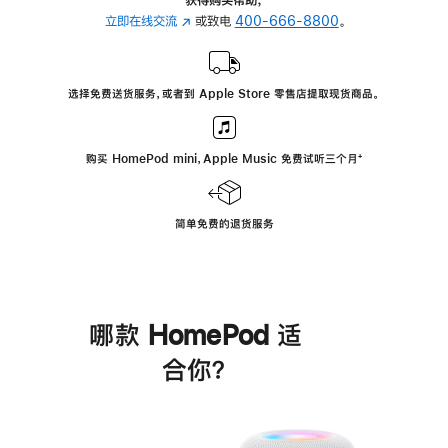
立即在线交流
(在
或致电
400-666-8800
。
新
窗
口
选择免费送货服务，或者到 Apple Store 零售店提取现货商品。
中
打
开)
购买 HomePod mini，Apple Music 免费试听三个月
脚
⁺
注
简单免费的退货服务
哪款 HomePod 适
合你？
进
一
步