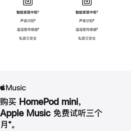
智能家居中枢
脚
⁴
智能家居中枢
脚
⁴
注
注
声音识别
脚
⁵
声音识别
脚
⁵
注
注
温湿度传感器
脚
⁶
温湿度传感器
脚
⁶
注
注
私密又安全
私密又安全
购买 HomePod mini，
Apple Music 免费试听三个
月
脚
⁺。