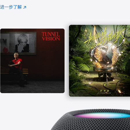
注
进一步了解
Apple
(在
Music
新
窗
口
中
打
开)