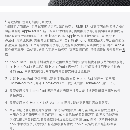
网
脚
‡ 为近似值。金额可能随时间变动。
注
页
⁺ 仅限新订阅用户。免费试用期结束后，每月收费为 RMB 12。优惠仅面向购买符合条件
页
的新设备的 Apple Music 新订阅用户限时提供。要兑换此优惠，需要将符合条件的音
频设备与运行最新版本 iOS 或 iPadOS 的 Apple 设备连接或配对。为 Apple
脚
Watch 兑换此优惠，需要与运行最新版本 iOS 的 iPhone 连接或配对。符合条件的设
备激活后，需要在 3 个月内领取此优惠。无论购买多少件符合条件的设备，每个 Apple
账户仅可享受一次优惠。会员方案将自动续订，直至取消订阅。须遵循限制条件和其他
条
款
。
(在
新
** AppleCare+ 服务计划可为使用过程中发生的意外损坏提供不限次数的保修服务。
窗
在 HomePod (第二代) 和 HomePod (第一代) 上，空间音频适用于支持此功
口
能的 app 中的兼容内容。并非所有内容都支持杜比全景声。
中
打
组建 HomePod 立体声组合需要使用两部同款 HomePod 扬声器，如两部
开)
HomePod mini、两部 HomePod (第二代) 或两部 HomePod (第一代)。
需要使用多部 HomePod 扬声器或兼容隔空播放功能并运行最新隔空播放软件
的扬声器。
需要使用支持 HomeKit 或 Matter 的配件。智能家居配件需单独购买。
声音识别功能可检测到烟雾和一氧化碳的警报声，并可在识别后向你发送通知。
当用户身处可能受到伤害的环境中，或在高风险或紧急情况下，均不应依赖声音
识别功能。声音识别功能需要使用升级更新后的家庭 app 架构，该架构于家庭
app 中单独提供。它要求所有连接家居配件的 Apple 设备均使用最新版本软
件。