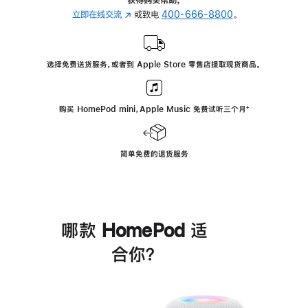
立即在线交流
(在
或致电
400-666-8800
。
新
窗
口
选择免费送货服务，或者到 Apple Store 零售店提取现货商品。
中
打
开)
购买 HomePod mini，Apple Music 免费试听三个月
脚
⁺
注
简单免费的退货服务
哪款 HomePod 适
合你？
进
一
步