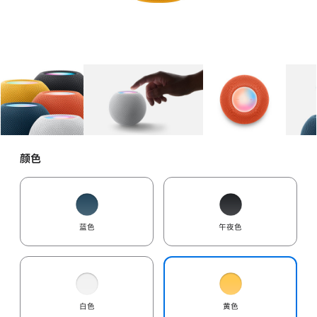
图库
图像
1
图库
图像
2
图库
图像
3
颜色
蓝色
午夜色
白色
黄色