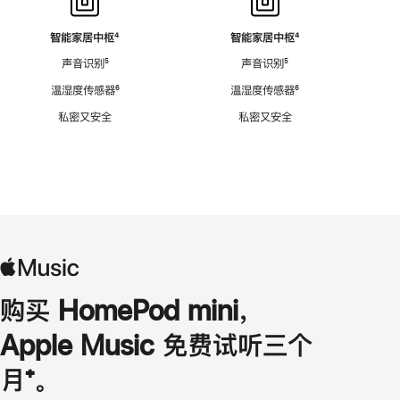
智能家居中枢
脚
⁴
智能家居中枢
脚
⁴
注
注
声音识别
脚
⁵
声音识别
脚
⁵
注
注
温湿度传感器
脚
⁶
温湿度传感器
脚
⁶
注
注
私密又安全
私密又安全
购买 HomePod mini，
Apple Music 免费试听三个
月
脚
⁺。