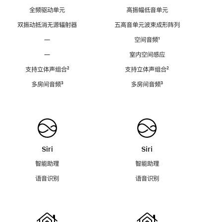
全频驱动单元
高振幅低音单元
双振动抵消无源辐射器
五高音单元波束成形阵列
—
空间音频
脚
¹
注
—
室内空间感应
支持立体声组合
脚
²
支持立体声组合
脚
²
注
注
多房间音频
脚
³
多房间音频
脚
³
注
注
Siri
Siri
智能助理
智能助理
语音识别
语音识别