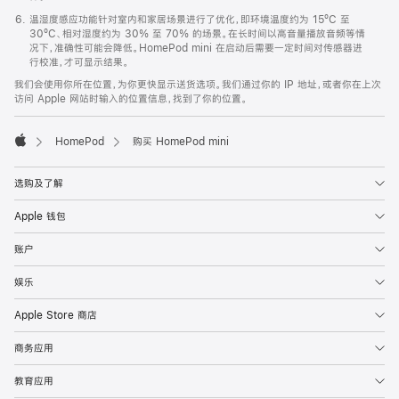
温湿度感应功能针对室内和家居场景进行了优化，即环境温度约为 15ºC 至
30ºC、相对湿度约为 30% 至 70% 的场景。在长时间以高音量播放音频等情
况下，准确性可能会降低。HomePod mini 在启动后需要一定时间对传感器进
行校准，才可显示结果。
我们会使用你所在位置，为你更快显示送货选项。我们通过你的 IP 地址，或者你在上次
访问 Apple 网站时输入的位置信息，找到了你的位置。
HomePod
购买 HomePod mini
Apple
选购及了解
Apple 钱包
账户
娱乐
Apple Store 商店
商务应用
教育应用