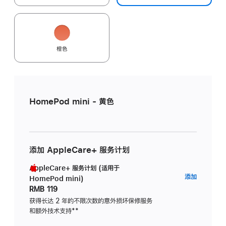
橙色
HomePod mini - 黄色
添加 AppleCare+ 服务计划
AppleCare+ 服务计划 (适用于
AppleC
添加
HomePod mini)
服
RMB 119
务
获得长达 2 年的不限次数的意外损坏保修服务
和额外技术支持
脚
**
计
注