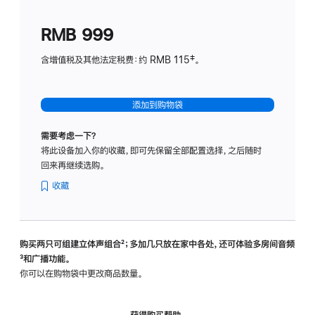
划
(适
RMB 999
用
于
含增值税及其他法定税费：约 RMB 115‡。
HomeP
mini)
添加到购物袋
需要考虑一下？
将此设备加入你的收藏，即可先保留全部配置选择，之后随时
回来再继续选购。
收藏
购买两只可组建立体声组合
脚
²；多加几只放在家中各处，还可体验多‍房‍间音频
脚
³和广播功能。
注
注
你可以在购物袋中更改商品数量。
获得购买帮助，