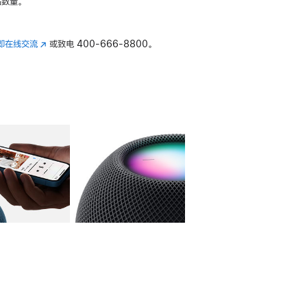
数量。
即在线交流
(在
或致电
400-666-8800。
新
窗
口
中
打
开)
库
图像
4
图库
图像
5