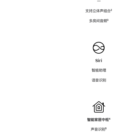
—
支持立体声组合
脚
²
注
多房间音频
脚
³
注
Siri
智能助理
语音识别
智能家居中枢
脚
⁴
注
声音识别
脚
⁵