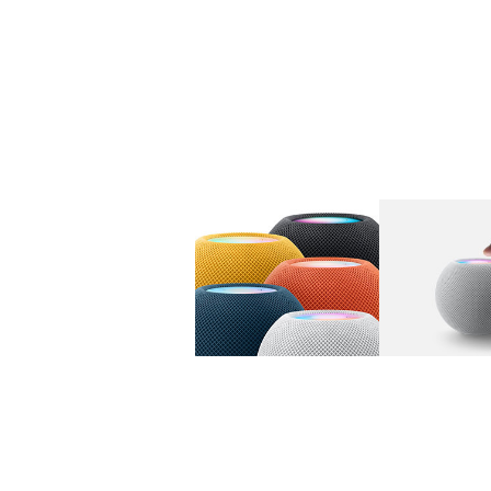
图库
图像
1