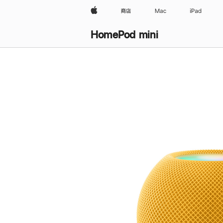
Apple
商店
Mac
iPad
HomePod mini
购
买
HomePod mini