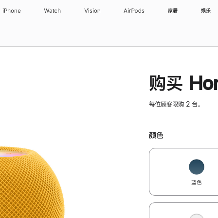
iPhone
Watch
Vision
AirPods
家居
娱乐
购买 Hom
每位顾客限购 2 台。
颜色
蓝色