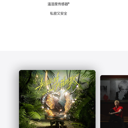
注
温湿度传感器
脚
⁶
注
私密又安全