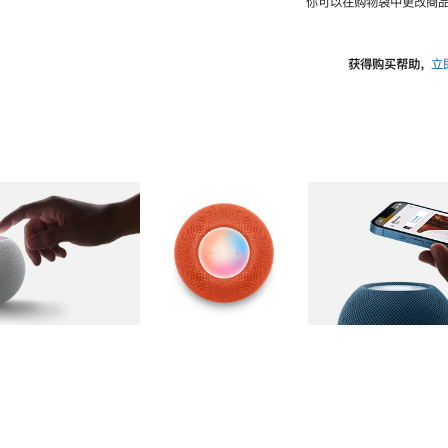
你可以在购物袋中更改商品
获得购买帮助，
立
图库
图像
2
图库
图像
3
图