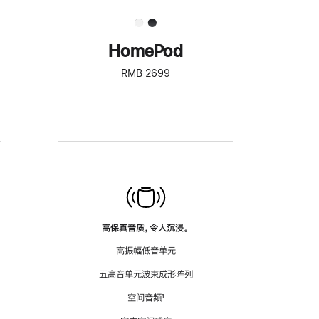
HomePod
RMB 2699
高保真音质，令人沉浸。
高振幅低音单元
五高音单元波束成形阵列
空间音频
脚
¹
注