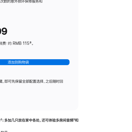
务
限次数的意外损坏保修服务和
计
划
(适
99
用
于
：约 RMB 115‡。
HomePod
mini)
添加到购物袋
藏，即可先保留全部配置选择，之后随时回
合
脚
²；多加几只放在家中各处，还可体验多‍房‍间音频
脚
³和
注
注