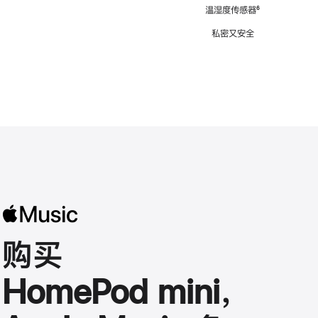
注
温湿度传感器
脚
⁶
注
私密又安全
购买
HomePod mini，