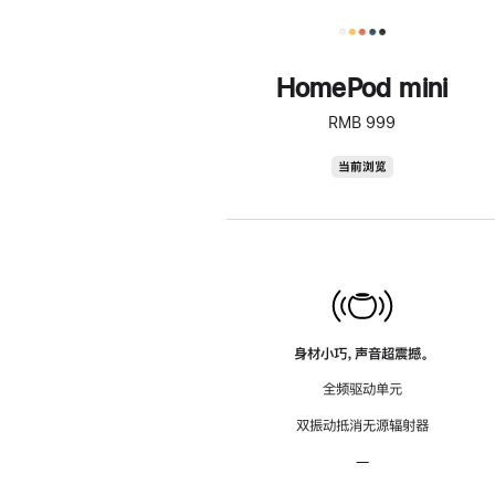
HomePod mini
RMB 999
HomePod
当前浏览
mini
身材小巧，声音超震撼。
全频驱动单元
双振动抵消无源辐射器
—