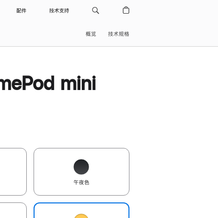
配件
技术支持
概览
技术规格
ePod mini
午夜色