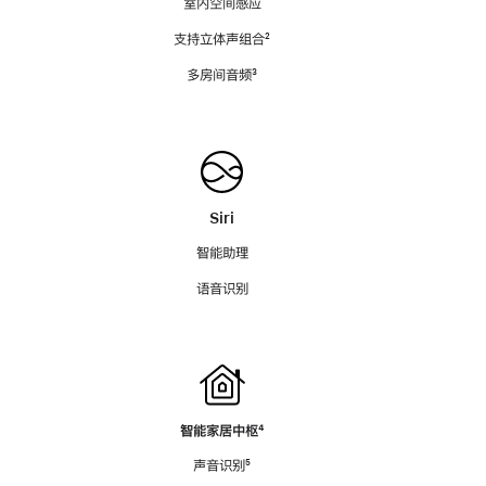
室内空间感应
支持立体声组合
脚
²
注
多房间音频
脚
³
注
Siri
智能助理
语音识别
智能家居中枢
脚
⁴
注
声音识别
脚
⁵