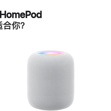
HomePod
适合你？
进
一
步
了
解
HomePod<