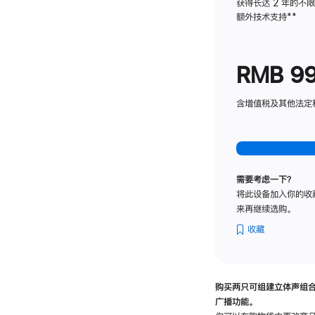
获得长达 2 年的不
额外技术支持
脚
**
注
RMB 9
含增值税及其他法定税费
需要考虑一下？
将此设备加入你的收
来再继续选购。
收藏
购买两只可组建立体声组
广播功能。