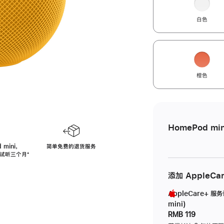
白色
橙色
HomePod min
 mini，
简单免费的退货服务
免费试听三个月
脚
⁺
注
添加 AppleCa
AppleCare+ 服
mini)
RMB 119