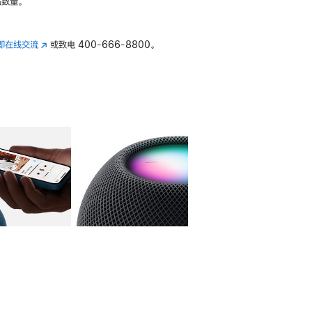
数量。
即在线交流
(在
或致电
400-666-8800。
新
窗
口
中
打
开)
库
图像
4
图库
图像
5