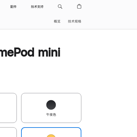
配件
技术支持
概览
技术规格
ePod mini
午夜色