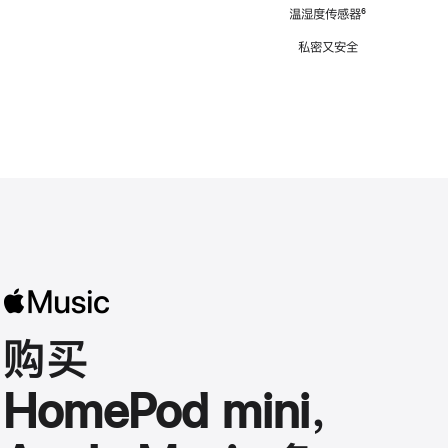
注
温湿度传感器
脚
⁶
注
私密又安全
购买
HomePod mini，