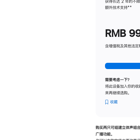
获得长达 2 年的不
额外技术支持
脚
**
注
RMB 9
含增值税及其他法定税费
需要考虑一下？
将此设备加入你的收
来再继续选购。
收藏
购买两只可组建立体声组
广播功能。