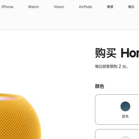
iPhone
Watch
Vision
AirPods
家居
娱乐
购买 Hom
每位顾客限购 2 台。
颜色
蓝色