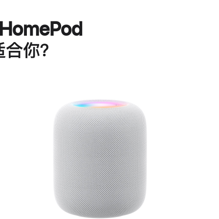
HomePod
适合你？
进
一
步
了
解
HomePod<