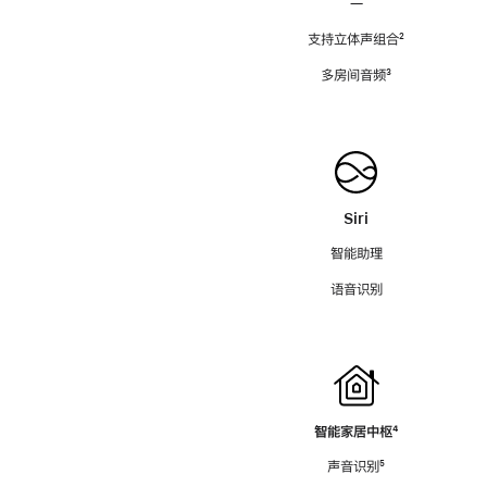
—
支持立体声组合
脚
²
注
多房间音频
脚
³
注
Siri
智能助理
语音识别
智能家居中枢
脚
⁴
注
声音识别
脚
⁵