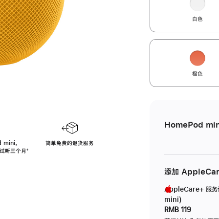
白色
橙色
HomePod min
 mini，
简单免费的退货服务
免费试听三个月
脚
⁺
注
添加 AppleCa
AppleCare+ 服
mini)
RMB 119