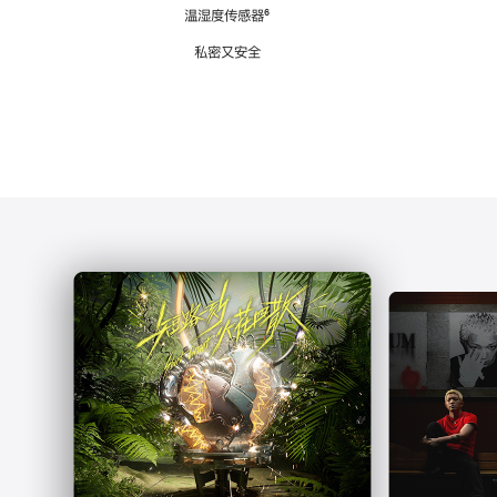
注
温湿度传感器
脚
⁶
注
私密又安全