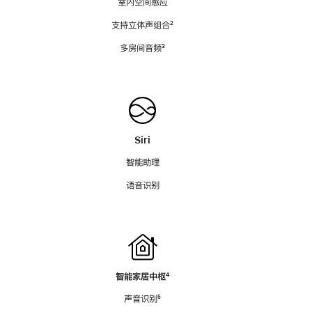
室内空间感应
支持立体声组合
脚
²
注
多房间音频
脚
³
注
Siri
智能助理
语音识别
智能家居中枢
脚
⁴
注
声音识别
脚
⁵