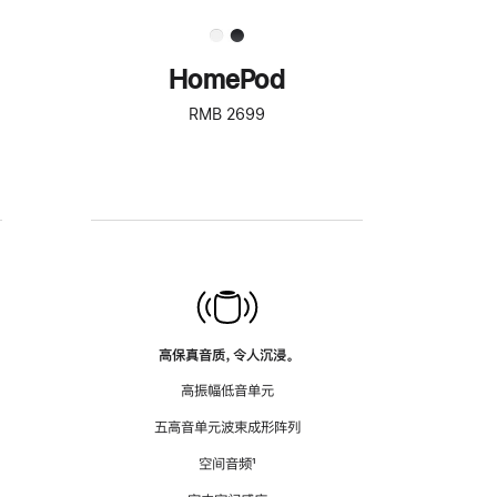
HomePod
RMB 2699
高保真音质，令人沉浸。
高振幅低音单元
五高音单元波束成形阵列
空间音频
脚
¹
注