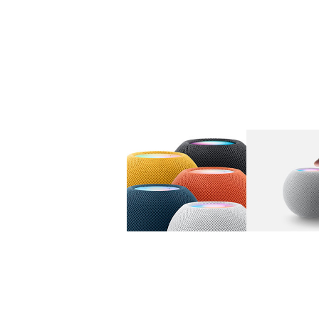
图库
图像
1