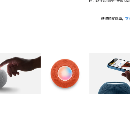
你可以在购物袋中更改商品
获得购买帮助，
立
图库
图像
2
图库
图像
3
图