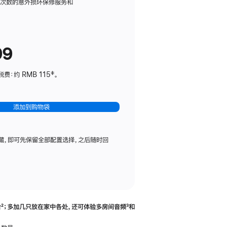
务
限次数的意外损坏保修服务和
计
划
(适
99
用
于
：约 RMB 115‡。
HomePod
mini)
添加到购物袋
藏，即可先保留全部配置选择，之后随时回
合
脚
²；多加几只放在家中各处，还可体验多‍房‍间音频
脚
³和
注
注