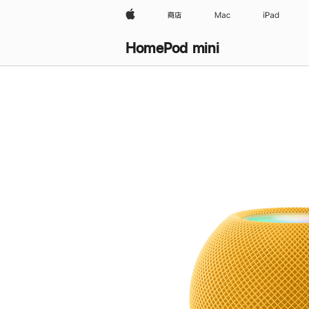
Apple
商店
Mac
iPad
HomePod mini
购
买
HomePod mini