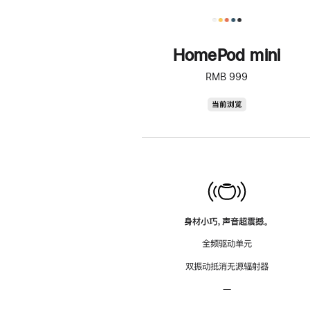
HomePod mini
RMB 999
HomePod
当前浏览
mini
身材小巧，声音超震撼。
全频驱动单元
双振动抵消无源辐射器
—