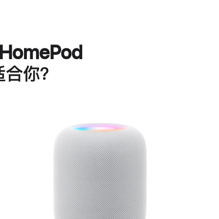
HomePod
适合你？
进
一
步
了
解
HomePod<