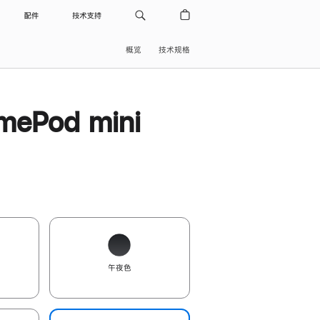
配件
技术支持
概览
技术规格
ePod mini
午夜色