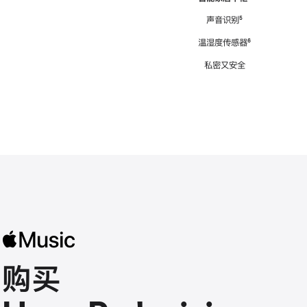
注
声音识别
脚
⁵
注
温湿度传感器
脚
⁶
注
私密又安全
购买