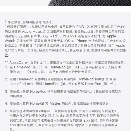
网
脚
‡ 为近似值。金额可能随时间变动。
注
页
⁺ 仅限新订阅用户。免费试用期结束后，每月收费为 RMB 12。优惠仅面向购买符合条件
页
的新设备的 Apple Music 新订阅用户限时提供。要兑换此优惠，需要将符合条件的音
频设备与运行最新版本 iOS 或 iPadOS 的 Apple 设备连接或配对。为 Apple
脚
Watch 兑换此优惠，需要与运行最新版本 iOS 的 iPhone 连接或配对。符合条件的设
备激活后，需要在 3 个月内领取此优惠。无论购买多少件符合条件的设备，每个 Apple
账户仅可享受一次优惠。会员方案将自动续订，直至取消订阅。须遵循限制条件和其他
条
款
。
(在
新
** AppleCare+ 服务计划可为使用过程中发生的意外损坏提供不限次数的保修服务。
窗
在 HomePod (第二代) 和 HomePod (第一代) 上，空间音频适用于支持此功
口
能的 app 中的兼容内容。并非所有内容都支持杜比全景声。
中
打
组建 HomePod 立体声组合需要使用两部同款 HomePod 扬声器，如两部
开)
HomePod mini、两部 HomePod (第二代) 或两部 HomePod (第一代)。
需要使用多部 HomePod 扬声器或兼容隔空播放功能并运行最新隔空播放软件
的扬声器。
需要使用支持 HomeKit 或 Matter 的配件。智能家居配件需单独购买。
声音识别功能可检测到烟雾和一氧化碳的警报声，并可在识别后向你发送通知。
当用户身处可能受到伤害的环境中，或在高风险或紧急情况下，均不应依赖声音
识别功能。声音识别功能需要使用升级更新后的家庭 app 架构，该架构于家庭
app 中单独提供。它要求所有连接家居配件的 Apple 设备均使用最新版本软
件。