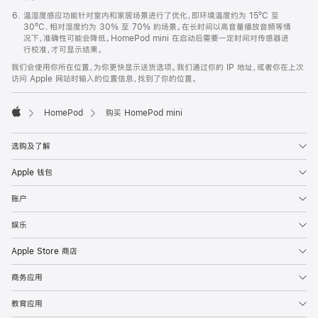
温湿度感应功能针对室内和家居场景进行了优化，即环境温度约为 15ºC 至
30ºC、相对湿度约为 30% 至 70% 的场景。在长时间以高音量播放音频等情
况下，准确性可能会降低。HomePod mini 在启动后需要一定时间对传感器进
行校准，才可显示结果。
我们会使用你所在位置，为你更快显示送货选项。我们通过你的 IP 地址，或者你在上次
访问 Apple 网站时输入的位置信息，找到了你的位置。
HomePod
购买 HomePod mini
Apple
选购及了解
Apple 钱包
账户
娱乐
Apple Store 商店
商务应用
教育应用