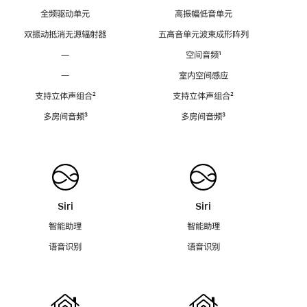
全频驱动单元
高振幅低音单元
双振动抵消无源辐射器
五高音单元波束成形阵列
—
空间音频
脚
¹
注
—
室内空间感应
支持立体声组合
脚
²
支持立体声组合
脚
²
注
注
多房间音频
脚
³
多房间音频
脚
³
注
注
Siri
Siri
智能助理
智能助理
语音识别
语音识别