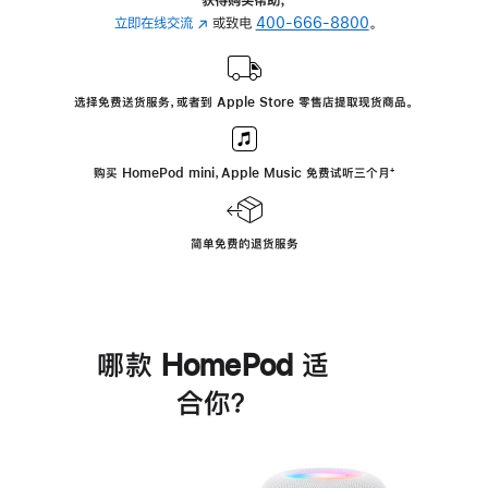
立即在线交流
(在
或致电
400-666-8800
。
新
窗
口
选择免费送货服务，或者到 Apple Store 零售店提取现货商品。
中
打
开)
购买 HomePod mini，Apple Music 免费试听三个月
脚
⁺
注
简单免费的退货服务
哪款 HomePod 适
合你？
进
一
步