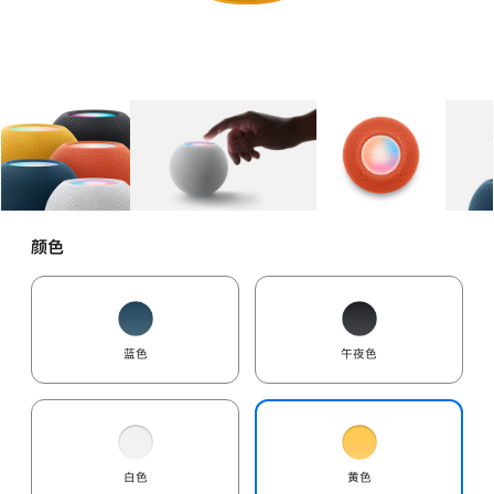
图库
图像
1
图库
图像
2
图库
图像
3
颜色
蓝色
午夜色
白色
黄色