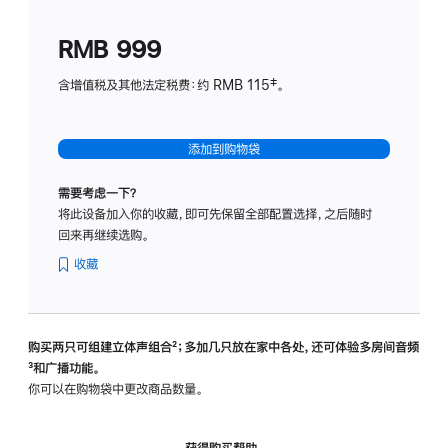
划
(适
RMB 999
用
于
含增值税及其他法定税费：约 RMB 115‡。
HomeP
mini)
添加到购物袋
需要考虑一下？
将此设备加入你的收藏，即可先保留全部配置选择，之后随时
回来再继续选购。
收藏
购买两只可组建立体声组合
脚
²；多加几只放在家中各处，还可体验多‍房‍间音频
脚
³和广播功能。
注
注
你可以在购物袋中更改商品数量。
获得购买帮助，