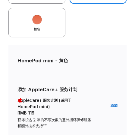
橙色
HomePod mini - 黄色
添加 AppleCare+ 服务计划
AppleCare+ 服务计划 (适用于
AppleC
添加
HomePod mini)
服
RMB 119
务
获得长达 2 年的不限次数的意外损坏保修服务
和额外技术支持
脚
**
计
注