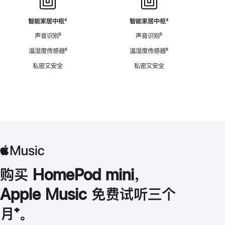
智能家居中枢
脚
⁴
智能家居中枢
脚
⁴
注
注
声音识别
脚
⁵
声音识别
脚
⁵
注
注
温湿度传感器
脚
⁶
温湿度传感器
脚
⁶
注
注
私密又安全
私密又安全
购买 HomePod mini，
Apple Music 免费试听三个
月
脚
⁺。