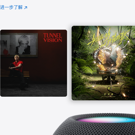
注
进一步了解
Apple
(在
Music
新
窗
口
中
打
开)