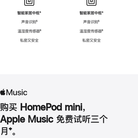
智能家居中枢
脚
⁴
智能家居中枢
脚
⁴
注
注
声音识别
脚
⁵
声音识别
脚
⁵
注
注
温湿度传感器
脚
⁶
温湿度传感器
脚
⁶
注
注
私密又安全
私密又安全
购买 HomePod mini，
Apple Music 免费试听三个
月
脚
⁺。