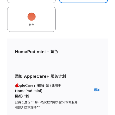
橙色
HomePod mini - 黄色
添加 AppleCare+ 服务计划
AppleCare+ 服务计划 (适用于
AppleC
添加
HomePod mini)
服
RMB 119
务
获得长达 2 年的不限次数的意外损坏保修服务
和额外技术支持
脚
**
计
注