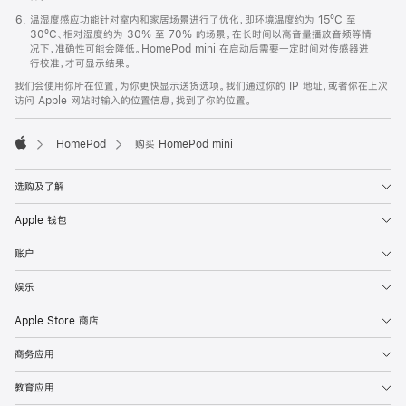
温湿度感应功能针对室内和家居场景进行了优化，即环境温度约为 15ºC 至
30ºC、相对湿度约为 30% 至 70% 的场景。在长时间以高音量播放音频等情
况下，准确性可能会降低。HomePod mini 在启动后需要一定时间对传感器进
行校准，才可显示结果。
我们会使用你所在位置，为你更快显示送货选项。我们通过你的 IP 地址，或者你在上次
访问 Apple 网站时输入的位置信息，找到了你的位置。
HomePod
购买 HomePod mini
Apple
选购及了解
Apple 钱包
账户
娱乐
Apple Store 商店
商务应用
教育应用