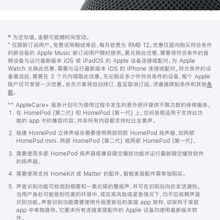
网
脚
‡ 为近似值。金额可能随时间变动。
注
页
⁺ 仅限新订阅用户。免费试用期结束后，每月收费为 RMB 12。优惠仅面向购买符合条件
页
的新设备的 Apple Music 新订阅用户限时提供。要兑换此优惠，需要将符合条件的音
频设备与运行最新版本 iOS 或 iPadOS 的 Apple 设备连接或配对。为 Apple
脚
Watch 兑换此优惠，需要与运行最新版本 iOS 的 iPhone 连接或配对。符合条件的设
备激活后，需要在 3 个月内领取此优惠。无论购买多少件符合条件的设备，每个 Apple
账户仅可享受一次优惠。会员方案将自动续订，直至取消订阅。须遵循限制条件和其他
条
款
。
(在
新
** AppleCare+ 服务计划可为使用过程中发生的意外损坏提供不限次数的保修服务。
窗
在 HomePod (第二代) 和 HomePod (第一代) 上，空间音频适用于支持此功
口
能的 app 中的兼容内容。并非所有内容都支持杜比全景声。
中
打
组建 HomePod 立体声组合需要使用两部同款 HomePod 扬声器，如两部
开)
HomePod mini、两部 HomePod (第二代) 或两部 HomePod (第一代)。
需要使用多部 HomePod 扬声器或兼容隔空播放功能并运行最新隔空播放软件
的扬声器。
需要使用支持 HomeKit 或 Matter 的配件。智能家居配件需单独购买。
声音识别功能可检测到烟雾和一氧化碳的警报声，并可在识别后向你发送通知。
当用户身处可能受到伤害的环境中，或在高风险或紧急情况下，均不应依赖声音
识别功能。声音识别功能需要使用升级更新后的家庭 app 架构，该架构于家庭
app 中单独提供。它要求所有连接家居配件的 Apple 设备均使用最新版本软
件。