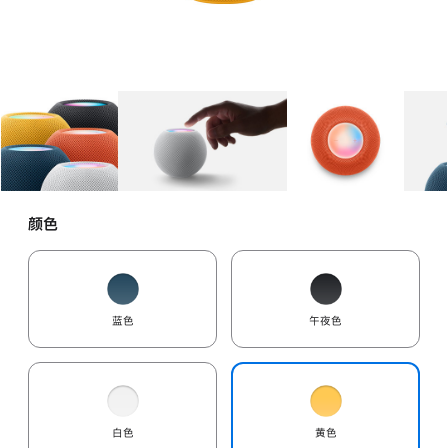
图库
图像
1
图库
图像
2
图库
图像
3
颜色
蓝色
午夜色
白色
黄色