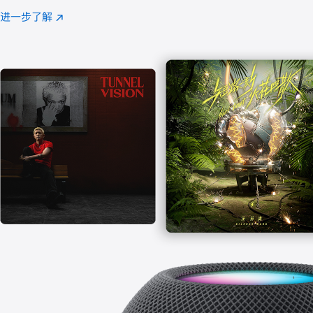
注
进一步了解
Apple
(在
Music
新
窗
口
中
打
开)