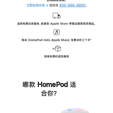
立即在线交流
(在
或致电
400-666-8800
。
新
窗
口
选择免费送货服务，或者到 Apple Store 零售店提取现货商品。
中
打
开)
购买 HomePod mini，Apple Music 免费试听三个月
脚
⁺
注
简单免费的退货服务
哪款 HomePod 适
合你？
进
一
步