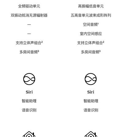
全频驱动单元
高振幅低音单元
双振动抵消无源辐射器
五高音单元波束成形阵列
—
空间音频
脚
¹
注
—
室内空间感应
支持立体声组合
脚
²
支持立体声组合
脚
²
注
注
多房间音频
脚
³
多房间音频
脚
³
注
注
Siri
Siri
智能助理
智能助理
语音识别
语音识别