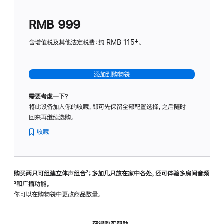
划
(适
RMB 999
用
于
含增值税及其他法定税费：约 RMB 115‡。
HomeP
mini)
添加到购物袋
需要考虑一下？
将此设备加入你的收藏，即可先保留全部配置选择，之后随时
回来再继续选购。
收藏
购买两只可组建立体声组合
脚
²；多加几只放在家中各处，还可体验多‍房‍间音频
脚
³和广播功能。
注
注
你可以在购物袋中更改商品数量。
获得购买帮助，