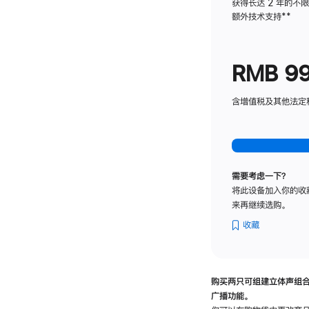
获得长达 2 年的不
额外技术支持
脚
**
注
RMB 9
含增值税及其他法定税费
需要考虑一下？
将此设备加入你的收
来再继续选购。
收藏
购买两只可组建立体声组
广播功能。