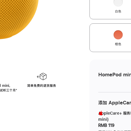
白色
橙色
HomePod min
 mini，
简单免费的退货服务
免费试听三个月
脚
⁺
注
添加 AppleCa
AppleCare+ 服
mini)
RMB 119