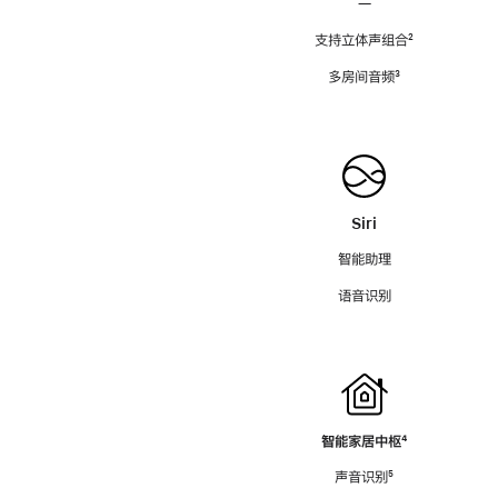
—
支持立体声组合
脚
²
注
多房间音频
脚
³
注
Siri
智能助理
语音识别
智能家居中枢
脚
⁴
注
声音识别
脚
⁵