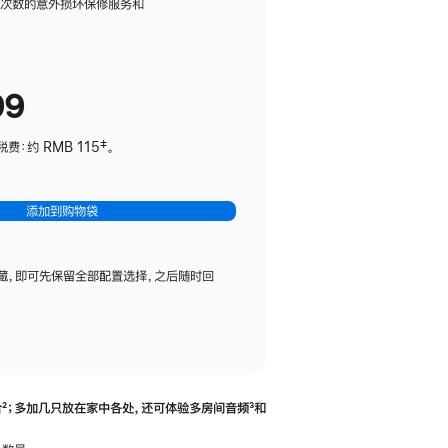
务
限次数的意外损坏保修服务和
计
划
(适
99
用
于
：约 RMB 115‡。
HomePod
mini)
添加到购物袋
藏，即可先保留全部配置选择，之后随时回
合
脚
²；多加几只放在家中各处，还可体验多‍房‍间音频
脚
³和
注
注