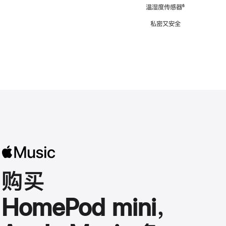
注
温湿度传感器
脚
⁶
注
私密又安全
购买
HomePod mini，