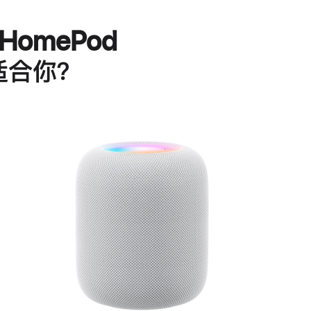
HomePod
适合你？
进
一
步
了
解
HomePod<