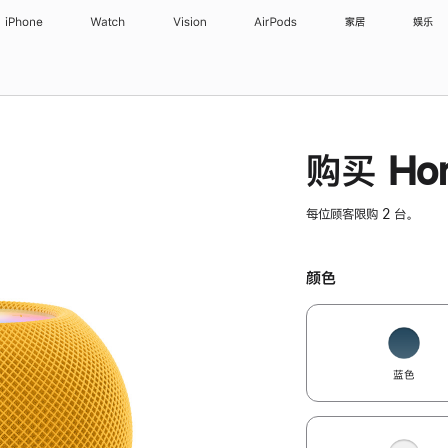
iPhone
Watch
Vision
AirPods
家居
娱乐
购买 Hom
每位顾客限购 2 台。
颜色
蓝色