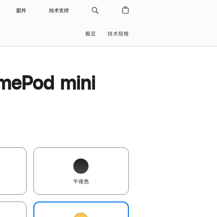
配件
技术支持
概览
技术规格
ePod mini
午夜色