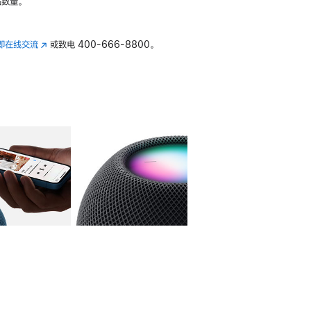
数量。
即在线交流
(在
或致电
400-666-8800。
新
窗
口
中
打
开)
库
图像
4
图库
图像
5