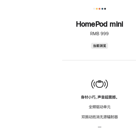
HomePod mini
RMB 999
HomePod
当前浏览
mini
身材小巧，声音超震撼。
全频驱动单元
双振动抵消无源辐射器
—