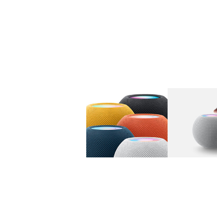
图库
图像
1