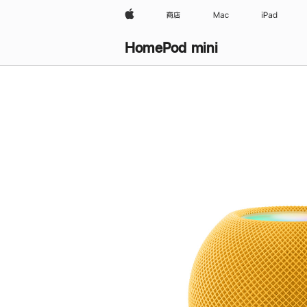
Apple
商店
Mac
iPad
HomePod mini
购
买
HomePod mini