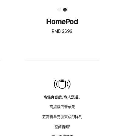
HomePod
RMB 2699
高保真音质，令人沉浸。
高振幅低音单元
五高音单元波束成形阵列
空间音频
脚
¹
注