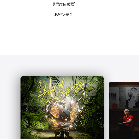
注
温湿度传感器
脚
⁶
注
私密又安全