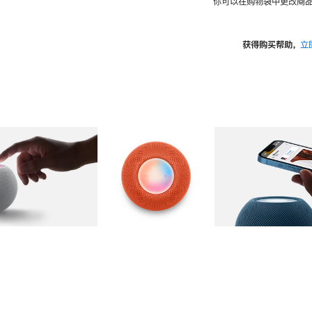
你可以在购物袋中更改商品
获得购买帮助，
立
图库
图像
2
图库
图像
3
图