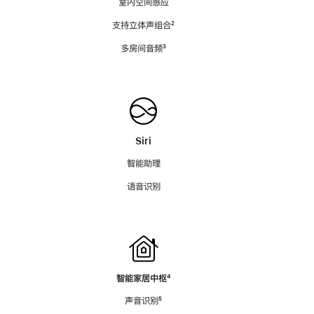
室内空间感应
支持立体声组合
脚
²
注
多房间音频
脚
³
注
Siri
智能助理
语音识别
智能家居中枢
脚
⁴
注
声音识别
脚
⁵