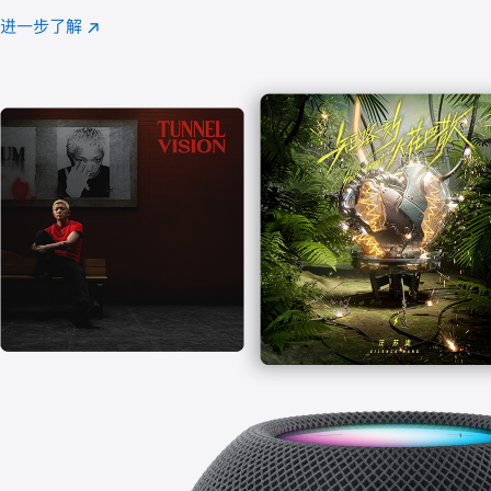
注
进一步了解
Apple
(在
Music
新
窗
口
中
打
开)