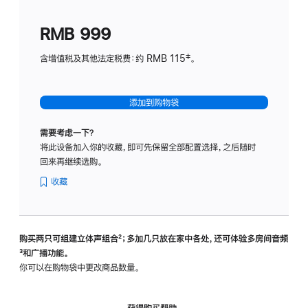
划
(适
RMB 999
用
于
含增值税及其他法定税费：约 RMB 115‡。
HomeP
mini)
添加到购物袋
需要考虑一下？
将此设备加入你的收藏，即可先保留全部配置选择，之后随时
回来再继续选购。
收藏
购买两只可组建立体声组合
脚
²；多加几只放在家中各处，还可体验多‍房‍间音频
脚
³和广播功能。
注
注
你可以在购物袋中更改商品数量。
获得购买帮助，