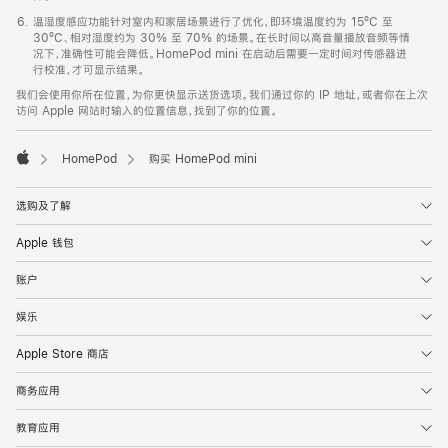
温湿度感应功能针对室内和家居场景进行了优化，即环境温度约为 15ºC 至
30ºC、相对湿度约为 30% 至 70% 的场景。在长时间以高音量播放音频等情
况下，准确性可能会降低。HomePod mini 在启动后需要一定时间对传感器进
行校准，才可显示结果。
我们会使用你所在位置，为你更快显示送货选项。我们通过你的 IP 地址，或者你在上次
访问 Apple 网站时输入的位置信息，找到了你的位置。
HomePod
购买 HomePod mini
Apple
选购及了解
Apple 钱包
账户
娱乐
Apple Store 商店
商务应用
教育应用