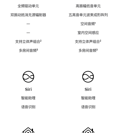
全频驱动单元
高振幅低音单元
双振动抵消无源辐射器
五高音单元波束成形阵列
—
空间音频
脚
¹
注
—
室内空间感应
支持立体声组合
脚
²
支持立体声组合
脚
²
注
注
多房间音频
脚
³
多房间音频
脚
³
注
注
Siri
Siri
智能助理
智能助理
语音识别
语音识别