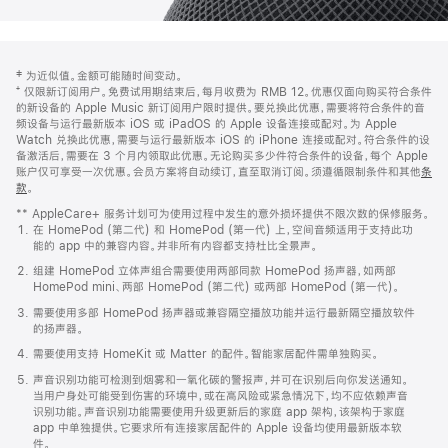
网
脚
‡ 为近似值。金额可能随时间变动。
注
页
⁺ 仅限新订阅用户。免费试用期结束后，每月收费为 RMB 12。优惠仅面向购买符合条件
页
的新设备的 Apple Music 新订阅用户限时提供。要兑换此优惠，需要将符合条件的音
频设备与运行最新版本 iOS 或 iPadOS 的 Apple 设备连接或配对。为 Apple
脚
Watch 兑换此优惠，需要与运行最新版本 iOS 的 iPhone 连接或配对。符合条件的设
备激活后，需要在 3 个月内领取此优惠。无论购买多少件符合条件的设备，每个 Apple
账户仅可享受一次优惠。会员方案将自动续订，直至取消订阅。须遵循限制条件和其他
条
款
。
(在
新
** AppleCare+ 服务计划可为使用过程中发生的意外损坏提供不限次数的保修服务。
窗
在 HomePod (第二代) 和 HomePod (第一代) 上，空间音频适用于支持此功
口
能的 app 中的兼容内容。并非所有内容都支持杜比全景声。
中
打
组建 HomePod 立体声组合需要使用两部同款 HomePod 扬声器，如两部
开)
HomePod mini、两部 HomePod (第二代) 或两部 HomePod (第一代)。
需要使用多部 HomePod 扬声器或兼容隔空播放功能并运行最新隔空播放软件
的扬声器。
需要使用支持 HomeKit 或 Matter 的配件。智能家居配件需单独购买。
声音识别功能可检测到烟雾和一氧化碳的警报声，并可在识别后向你发送通知。
当用户身处可能受到伤害的环境中，或在高风险或紧急情况下，均不应依赖声音
识别功能。声音识别功能需要使用升级更新后的家庭 app 架构，该架构于家庭
app 中单独提供。它要求所有连接家居配件的 Apple 设备均使用最新版本软
件。