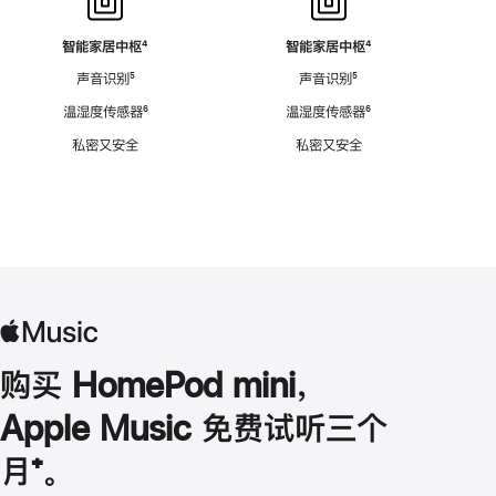
智能家居中枢
脚
⁴
智能家居中枢
脚
⁴
注
注
声音识别
脚
⁵
声音识别
脚
⁵
注
注
温湿度传感器
脚
⁶
温湿度传感器
脚
⁶
注
注
私密又安全
私密又安全
购买 HomePod mini，
Apple Music 免费试听三个
月
脚
⁺。