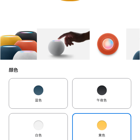
图库
图像
1
图库
图像
2
图库
图像
3
颜色
蓝色
午夜色
白色
黄色