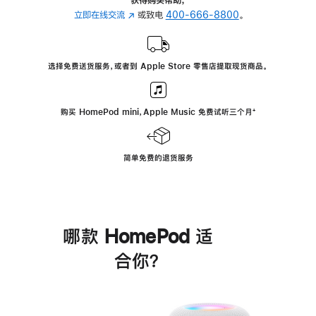
立即在线交流
(在
或致电
400-666-8800
。
新
窗
口
选择免费送货服务，或者到 Apple Store 零售店提取现货商品。
中
打
开)
购买 HomePod mini，Apple Music 免费试听三个月
脚
⁺
注
简单免费的退货服务
哪款 HomePod 适
合你？
进
一
步