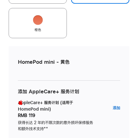
橙色
HomePod mini - 黄色
添加 AppleCare+ 服务计划
AppleCare+ 服务计划 (适用于
AppleC
添加
HomePod mini)
服
RMB 119
务
获得长达 2 年的不限次数的意外损坏保修服务
和额外技术支持
脚
**
计
注