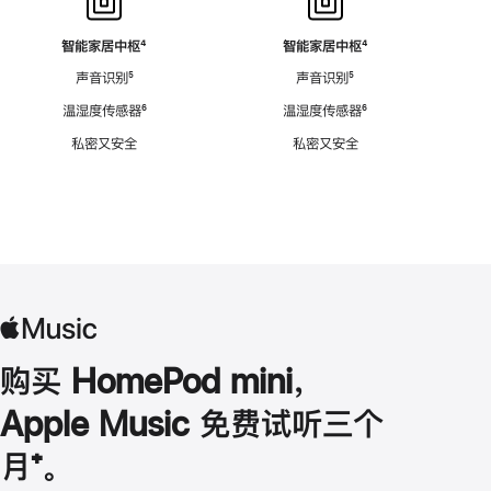
智能家居中枢
脚
⁴
智能家居中枢
脚
⁴
注
注
声音识别
脚
⁵
声音识别
脚
⁵
注
注
温湿度传感器
脚
⁶
温湿度传感器
脚
⁶
注
注
私密又安全
私密又安全
购买 HomePod mini，
Apple Music 免费试听三个
月
脚
⁺。