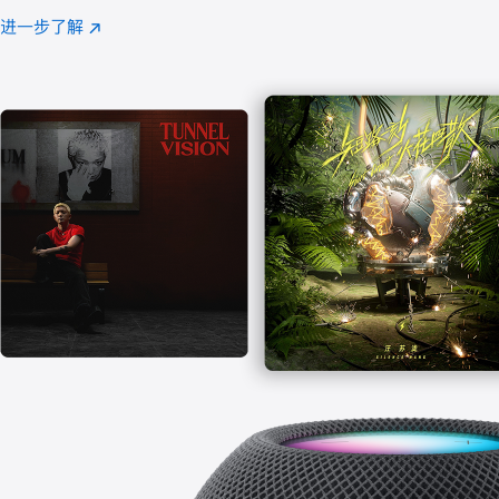
注
进一步了解
Apple
(在
Music
新
窗
口
中
打
开)