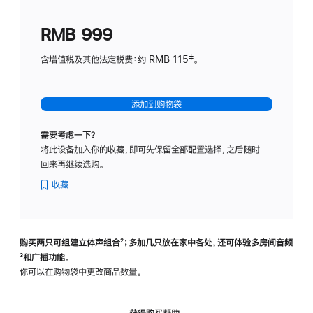
划
(适
RMB 999
用
于
含增值税及其他法定税费：约 RMB 115‡。
HomeP
mini)
添加到购物袋
需要考虑一下？
将此设备加入你的收藏，即可先保留全部配置选择，之后随时
回来再继续选购。
收藏
购买两只可组建立体声组合
脚
²；多加几只放在家中各处，还可体验多‍房‍间音频
脚
³和广播功能。
注
注
你可以在购物袋中更改商品数量。
获得购买帮助，