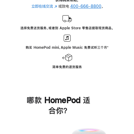
立即在线交流
(在
或致电
400-666-8800
。
新
窗
口
选择免费送货服务，或者到 Apple Store 零售店提取现货商品。
中
打
开)
购买 HomePod mini，Apple Music 免费试听三个月
脚
⁺
注
简单免费的退货服务
哪款 HomePod 适
合你？
进
一
步