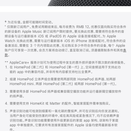
网
脚
‡ 为近似值。金额可能随时间变动。
注
页
⁺ 仅限新订阅用户。免费试用期结束后，每月收费为 RMB 12。优惠仅面向购买符合条件
页
的新设备的 Apple Music 新订阅用户限时提供。要兑换此优惠，需要将符合条件的音
频设备与运行最新版本 iOS 或 iPadOS 的 Apple 设备连接或配对。为 Apple
脚
Watch 兑换此优惠，需要与运行最新版本 iOS 的 iPhone 连接或配对。符合条件的设
备激活后，需要在 3 个月内领取此优惠。无论购买多少件符合条件的设备，每个 Apple
账户仅可享受一次优惠。会员方案将自动续订，直至取消订阅。须遵循限制条件和其他
条
款
。
(在
新
** AppleCare+ 服务计划可为使用过程中发生的意外损坏提供不限次数的保修服务。
窗
在 HomePod (第二代) 和 HomePod (第一代) 上，空间音频适用于支持此功
口
能的 app 中的兼容内容。并非所有内容都支持杜比全景声。
中
打
组建 HomePod 立体声组合需要使用两部同款 HomePod 扬声器，如两部
开)
HomePod mini、两部 HomePod (第二代) 或两部 HomePod (第一代)。
需要使用多部 HomePod 扬声器或兼容隔空播放功能并运行最新隔空播放软件
的扬声器。
需要使用支持 HomeKit 或 Matter 的配件。智能家居配件需单独购买。
声音识别功能可检测到烟雾和一氧化碳的警报声，并可在识别后向你发送通知。
当用户身处可能受到伤害的环境中，或在高风险或紧急情况下，均不应依赖声音
识别功能。声音识别功能需要使用升级更新后的家庭 app 架构，该架构于家庭
app 中单独提供。它要求所有连接家居配件的 Apple 设备均使用最新版本软
件。