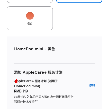
橙色
HomePod mini - 黄色
添加 AppleCare+ 服务计划
AppleCare+ 服务计划 (适用于
AppleC
添加
HomePod mini)
服
RMB 119
务
获得长达 2 年的不限次数的意外损坏保修服务
和额外技术支持
脚
**
计
注