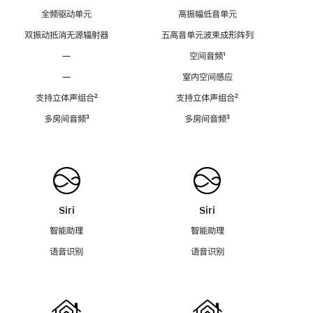
全频驱动单元
高振幅低音单元
双振动抵消无源辐射器
五高音单元波束成形阵列
—
空间音频
脚
¹
注
—
室内空间感应
支持立体声组合
脚
²
支持立体声组合
脚
²
注
注
多房间音频
脚
³
多房间音频
脚
³
注
注
Siri
Siri
智能助理
智能助理
语音识别
语音识别