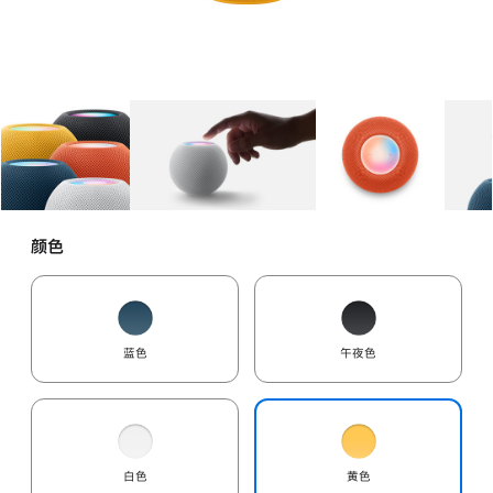
图库
图像
1
图库
图像
2
图库
图像
3
颜色
蓝色
午夜色
白色
黄色