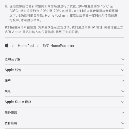
温湿度感应功能针对室内和家居场景进行了优化，即环境温度约为 15ºC 至
30ºC、相对湿度约为 30% 至 70% 的场景。在长时间以高音量播放音频等情
况下，准确性可能会降低。HomePod mini 在启动后需要一定时间对传感器进
行校准，才可显示结果。
我们会使用你所在位置，为你更快显示送货选项。我们通过你的 IP 地址，或者你在上次
访问 Apple 网站时输入的位置信息，找到了你的位置。
HomePod
购买 HomePod mini
Apple
选购及了解
Apple 钱包
账户
娱乐
Apple Store 商店
商务应用
教育应用