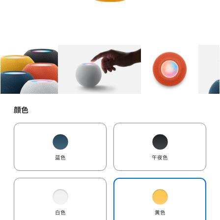
图库
图像
1
图库
图像
2
图库
图像
3
颜色
蓝色
午夜色
白色
黄色