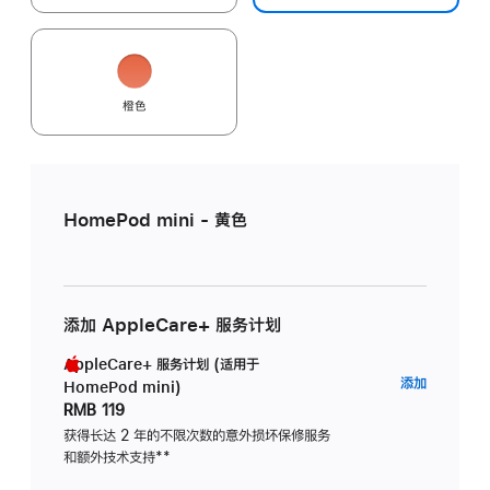
橙色
HomePod mini - 黄色
添加 AppleCare+ 服务计划
AppleCare+ 服务计划 (适用于
AppleC
添加
HomePod mini)
服
RMB 119
务
获得长达 2 年的不限次数的意外损坏保修服务
和额外技术支持
脚
**
计
注