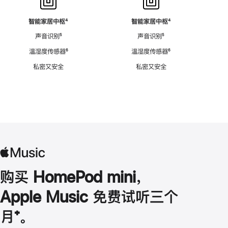
智能家居中枢
脚
⁴
智能家居中枢
脚
⁴
注
注
声音识别
脚
⁵
声音识别
脚
⁵
注
注
温湿度传感器
脚
⁶
温湿度传感器
脚
⁶
注
注
私密又安全
私密又安全
购买 HomePod mini，
Apple Music 免费试听三个
月
脚
⁺。