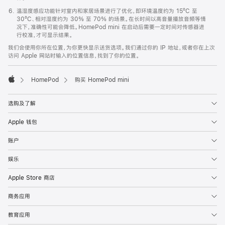
温湿度感应功能针对室内和家居场景进行了优化，即环境温度约为 15ºC 至
30ºC、相对湿度约为 30% 至 70% 的场景。在长时间以高音量播放音频等情
况下，准确性可能会降低。HomePod mini 在启动后需要一定时间对传感器进
行校准，才可显示结果。
我们会使用你所在位置，为你更快显示送货选项。我们通过你的 IP 地址，或者你在上次
访问 Apple 网站时输入的位置信息，找到了你的位置。
HomePod
购买 HomePod mini
Apple
选购及了解
Apple 钱包
账户
娱乐
Apple Store 商店
商务应用
教育应用