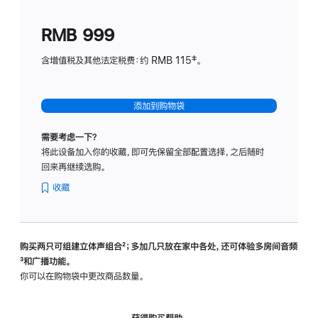
划
(适
RMB 999
用
于
含增值税及其他法定税费：约 RMB 115‡。
HomeP
mini)
添加到购物袋
需要考虑一下？
将此设备加入你的收藏，即可先保留全部配置选择，之后随时
回来再继续选购。
收藏
购买两只可组建立体声组合
脚
²；多加几只放在家中各处，还可体验多‍房‍间音频
脚
³和广播功能。
注
注
你可以在购物袋中更改商品数量。
获得购买帮助，