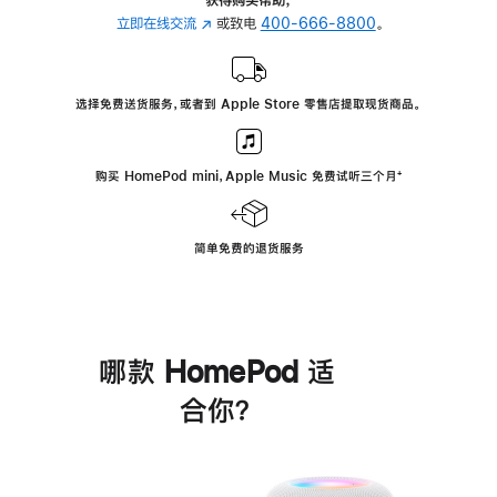
立即在线交流
(在
或致电
400-666-8800
。
新
窗
口
选择免费送货服务，或者到 Apple Store 零售店提取现货商品。
中
打
开)
购买 HomePod mini，Apple Music 免费试听三个月
脚
⁺
注
简单免费的退货服务
哪款 HomePod 适
合你？
进
一
步