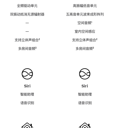
全频驱动单元
高振幅低音单元
双振动抵消无源辐射器
五高音单元波束成形阵列
—
空间音频
脚
¹
注
—
室内空间感应
支持立体声组合
脚
²
支持立体声组合
脚
²
注
注
多房间音频
脚
³
多房间音频
脚
³
注
注
Siri
Siri
智能助理
智能助理
语音识别
语音识别