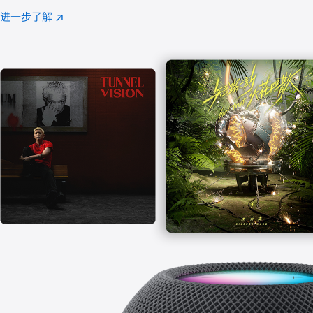
注
进一步了解
Apple
(在
Music
新
窗
口
中
打
开)