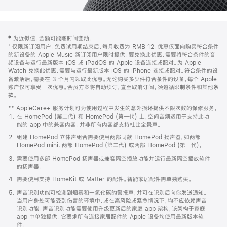
网
脚
‡ 为近似值。金额可能随时间变动。
注
页
⁺ 仅限新订阅用户。免费试用期结束后，每月收费为 RMB 12。优惠仅面向购买符合条件
页
的新设备的 Apple Music 新订阅用户限时提供。要兑换此优惠，需要将符合条件的音
频设备与运行最新版本 iOS 或 iPadOS 的 Apple 设备连接或配对。为 Apple
脚
Watch 兑换此优惠，需要与运行最新版本 iOS 的 iPhone 连接或配对。符合条件的设
备激活后，需要在 3 个月内领取此优惠。无论购买多少件符合条件的设备，每个 Apple
账户仅可享受一次优惠。会员方案将自动续订，直至取消订阅。须遵循限制条件和其他
条
款
。
(在
新
** AppleCare+ 服务计划可为使用过程中发生的意外损坏提供不限次数的保修服务。
窗
在 HomePod (第二代) 和 HomePod (第一代) 上，空间音频适用于支持此功
口
能的 app 中的兼容内容。并非所有内容都支持杜比全景声。
中
打
组建 HomePod 立体声组合需要使用两部同款 HomePod 扬声器，如两部
开)
HomePod mini、两部 HomePod (第二代) 或两部 HomePod (第一代)。
需要使用多部 HomePod 扬声器或兼容隔空播放功能并运行最新隔空播放软件
的扬声器。
需要使用支持 HomeKit 或 Matter 的配件。智能家居配件需单独购买。
声音识别功能可检测到烟雾和一氧化碳的警报声，并可在识别后向你发送通知。
当用户身处可能受到伤害的环境中，或在高风险或紧急情况下，均不应依赖声音
识别功能。声音识别功能需要使用升级更新后的家庭 app 架构，该架构于家庭
app 中单独提供。它要求所有连接家居配件的 Apple 设备均使用最新版本软
件。