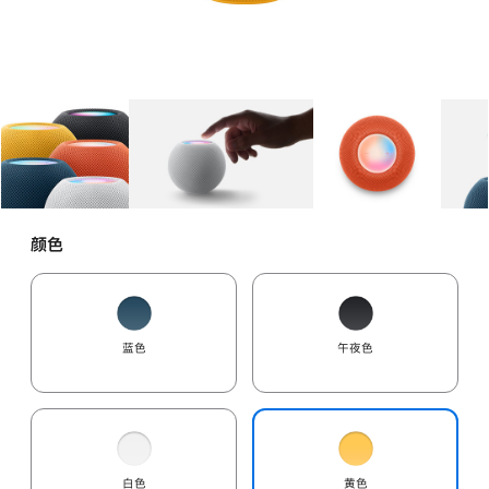
图库
图像
1
图库
图像
2
图库
图像
3
颜色
蓝色
午夜色
白色
黄色