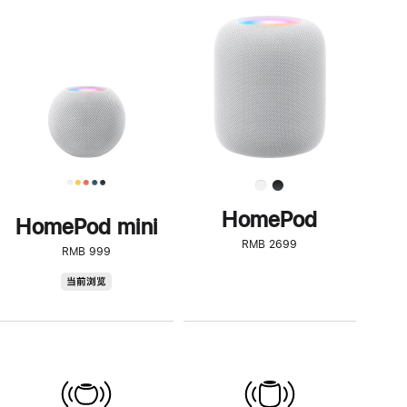
一
步
了
解
HomePod<
HomePod
HomePod mini
RMB 2699
RMB 999
HomePod
当前浏览
mini