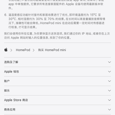
app 中单独提供。它要求所有连接家居配件的 Apple 设备均使用最新版本软
件。
温湿度感应功能针对室内和家居场景进行了优化，即环境温度约为 15ºC 至
30ºC、相对湿度约为 30% 至 70% 的场景。在长时间以高音量播放音频等情
况下，准确性可能会降低。HomePod mini 在启动后需要一定时间对传感器进
行校准，才可显示结果。
我们会使用你所在位置，为你更快显示送货选项。我们通过你的 IP 地址，或者你在上次
访问 Apple 网站时输入的位置信息，找到了你的位置。
HomePod
购买 HomePod mini
Apple
选购及了解
Apple 钱包
账户
娱乐
Apple Store 商店
商务应用