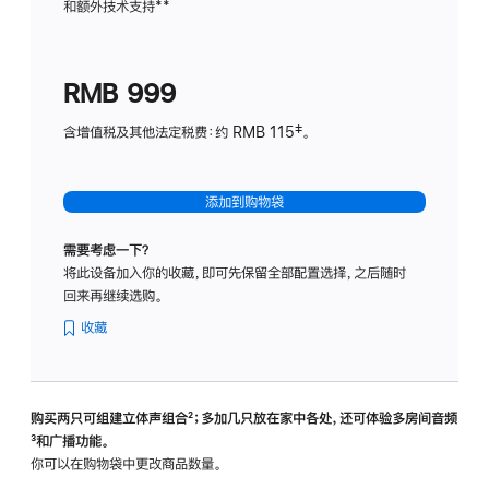
和额外技术支持
脚
**
计
注
划
(适
RMB 999
用
于
含增值税及其他法定税费：约 RMB 115‡。
HomeP
mini)
添加到购物袋
需要考虑一下？
将此设备加入你的收藏，即可先保留全部配置选择，之后随时
回来再继续选购。
收藏
购买两只可组建立体声组合
脚
²；多加几只放在家中各处，还可体验多‍房‍间音频
脚
³和广播功能。
注
注
你可以在购物袋中更改商品数量。