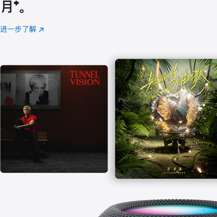
月
脚
⁺。
注
进一步了解
Apple
(在
Music
新
窗
口
中
打
开)