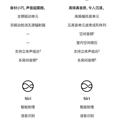
身材小巧，声音超震撼。
高保真音质，令人沉浸。
全频驱动单元
高振幅低音单元
双振动抵消无源辐射器
五高音单元波束成形阵列
—
空间音频
脚
¹
注
—
室内空间感应
支持立体声组合
脚
²
支持立体声组合
脚
²
注
注
多房间音频
脚
³
多房间音频
脚
³
注
注
Siri
Siri
智能助理
智能助理
语音识别
语音识别