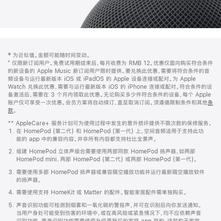
网
脚
‡ 为近似值。金额可能随时间变动。
注
页
⁺ 仅限新订阅用户。免费试用期结束后，每月收费为 RMB 12。优惠仅面向购买符合条件
页
的新设备的 Apple Music 新订阅用户限时提供。要兑换此优惠，需要将符合条件的音
频设备与运行最新版本 iOS 或 iPadOS 的 Apple 设备连接或配对。为 Apple
脚
Watch 兑换此优惠，需要与运行最新版本 iOS 的 iPhone 连接或配对。符合条件的设
备激活后，需要在 3 个月内领取此优惠。无论购买多少件符合条件的设备，每个 Apple
账户仅可享受一次优惠。会员方案将自动续订，直至取消订阅。须遵循限制条件和其他
条
款
。
(在
新
** AppleCare+ 服务计划可为使用过程中发生的意外损坏提供不限次数的保修服务。
窗
在 HomePod (第二代) 和 HomePod (第一代) 上，空间音频适用于支持此功
口
能的 app 中的兼容内容。并非所有内容都支持杜比全景声。
中
打
组建 HomePod 立体声组合需要使用两部同款 HomePod 扬声器，如两部
开)
HomePod mini、两部 HomePod (第二代) 或两部 HomePod (第一代)。
需要使用多部 HomePod 扬声器或兼容隔空播放功能并运行最新隔空播放软件
的扬声器。
需要使用支持 HomeKit 或 Matter 的配件。智能家居配件需单独购买。
声音识别功能可检测到烟雾和一氧化碳的警报声，并可在识别后向你发送通知。
当用户身处可能受到伤害的环境中，或在高风险或紧急情况下，均不应依赖声音
识别功能。声音识别功能需要使用升级更新后的家庭 app 架构，该架构于家庭