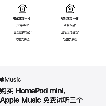
智能家居中枢
脚
⁴
智能家居中枢
脚
⁴
注
注
声音识别
脚
⁵
声音识别
脚
⁵
注
注
温湿度传感器
脚
⁶
温湿度传感器
脚
⁶
注
注
私密又安全
私密又安全
购买 HomePod mini，
Apple Music 免费试听三个