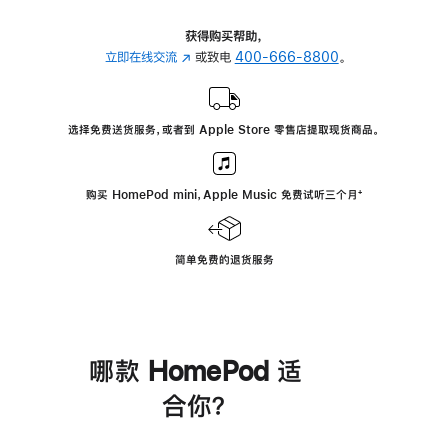
获得购买帮助，
立即在线交流
(在
或致电
400-666-8800
。
新
窗
口
选择免费送货服务，或者到 Apple Store 零售店提取现货商品。
中
打
开)
购买 HomePod mini，Apple Music 免费试听三个月
脚
⁺
注
简单免费的退货服务
哪款 HomePod 适
合你？
进