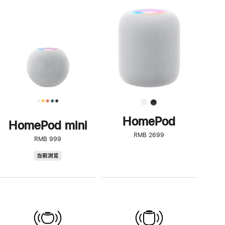
一
步
了
解
HomePod<
HomePod
HomePod mini
RMB 2699
RMB 999
HomePod
当前浏览
mini