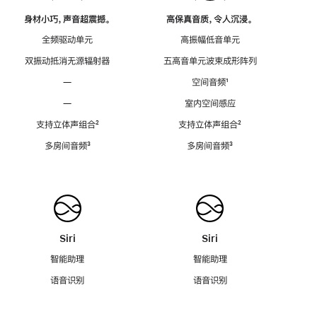
身材小巧，声音超震撼。
高保真音质，令人沉浸。
全频驱动单元
高振幅低音单元
双振动抵消无源辐射器
五高音单元波束成形阵列
—
空间音频
脚
¹
注
—
室内空间感应
支持立体声组合
脚
²
支持立体声组合
脚
²
注
注
多房间音频
脚
³
多房间音频
脚
³
注
注
Siri
Siri
智能助理
智能助理
语音识别
语音识别