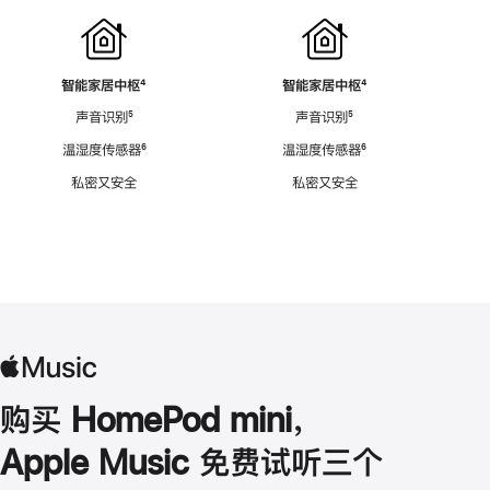
智能家居中枢
脚
⁴
智能家居中枢
脚
⁴
注
注
声音识别
脚
⁵
声音识别
脚
⁵
注
注
温湿度传感器
脚
⁶
温湿度传感器
脚
⁶
注
注
私密又安全
私密又安全
购买 HomePod mini，
Apple Music 免费试听三个