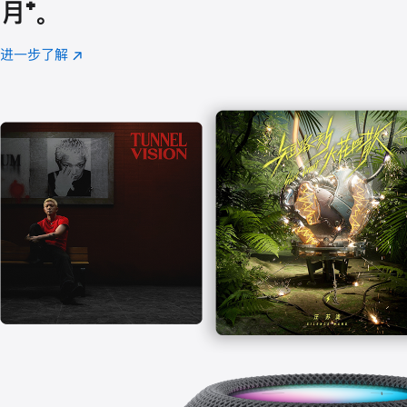
月
脚
⁺。
注
进一步了解
Apple
(在
Music
新
窗
口
中
打
开)