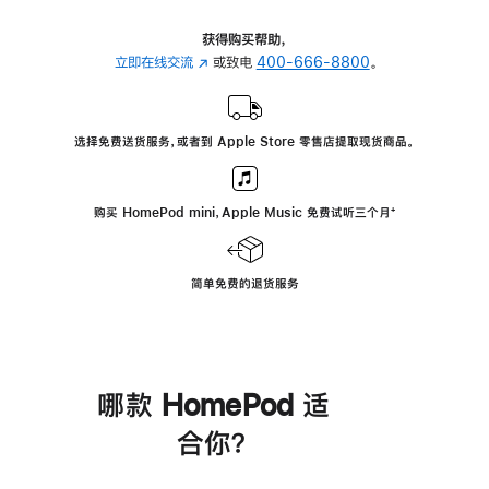
获得购买帮助，
立即在线交流
(在
或致电
400-666-8800
。
新
窗
口
选择免费送货服务，或者到 Apple Store 零售店提取现货商品。
中
打
开)
购买 HomePod mini，Apple Music 免费试听三个月
脚
⁺
注
简单免费的退货服务
哪款 HomePod 适
合你？
进