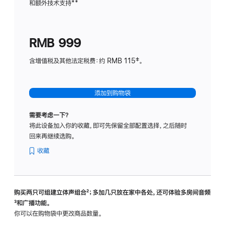
和额外技术支持
脚
**
计
注
划
(适
RMB 999
用
于
含增值税及其他法定税费：约 RMB 115‡。
HomeP
mini)
添加到购物袋
需要考虑一下？
将此设备加入你的收藏，即可先保留全部配置选择，之后随时
回来再继续选购。
收藏
购买两只可组建立体声组合
脚
²；多加几只放在家中各处，还可体验多‍房‍间音频
脚
³和广播功能。
注
注
你可以在购物袋中更改商品数量。