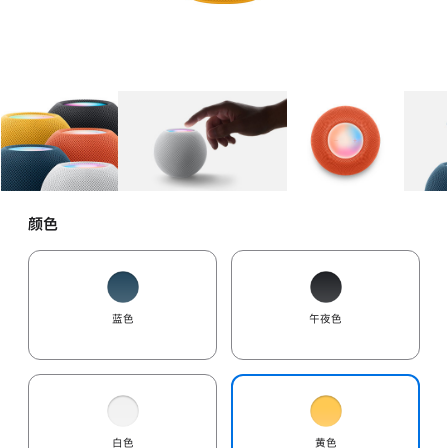
图库
图像
1
图库
图像
2
图库
图像
3
颜色
蓝色
午夜色
白色
黄色