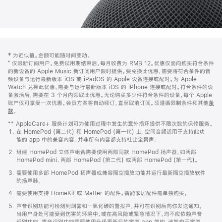
网
脚
‡ 为近似值。金额可能随时间变动。
注
页
⁺ 仅限新订阅用户。免费试用期结束后，每月收费为 RMB 12。优惠仅面向购买符合条件
页
的新设备的 Apple Music 新订阅用户限时提供。要兑换此优惠，需要将符合条件的音
频设备与运行最新版本 iOS 或 iPadOS 的 Apple 设备连接或配对。为 Apple
脚
Watch 兑换此优惠，需要与运行最新版本 iOS 的 iPhone 连接或配对。符合条件的设
备激活后，需要在 3 个月内领取此优惠。无论购买多少件符合条件的设备，每个 Apple
账户仅可享受一次优惠。会员方案将自动续订，直至取消订阅。须遵循限制条件和其他
条
款
。
(在
新
** AppleCare+ 服务计划可为使用过程中发生的意外损坏提供不限次数的保修服务。
窗
在 HomePod (第二代) 和 HomePod (第一代) 上，空间音频适用于支持此功
口
能的 app 中的兼容内容。并非所有内容都支持杜比全景声。
中
打
组建 HomePod 立体声组合需要使用两部同款 HomePod 扬声器，如两部
开)
HomePod mini、两部 HomePod (第二代) 或两部 HomePod (第一代)。
需要使用多部 HomePod 扬声器或兼容隔空播放功能并运行最新隔空播放软件
的扬声器。
需要使用支持 HomeKit 或 Matter 的配件。智能家居配件需单独购买。
声音识别功能可检测到烟雾和一氧化碳的警报声，并可在识别后向你发送通知。
当用户身处可能受到伤害的环境中，或在高风险或紧急情况下，均不应依赖声音
识别功能。声音识别功能需要使用升级更新后的家庭 app 架构，该架构于家庭