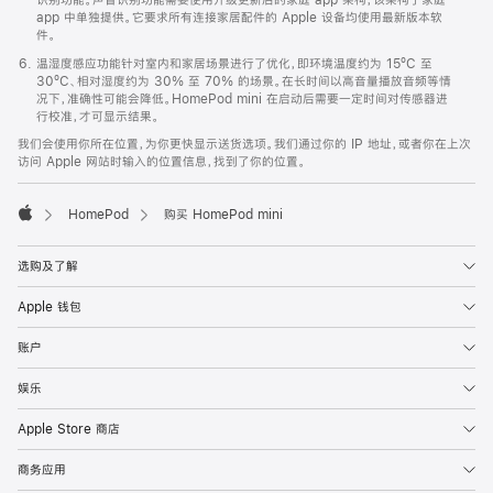
app 中单独提供。它要求所有连接家居配件的 Apple 设备均使用最新版本软
件。
温湿度感应功能针对室内和家居场景进行了优化，即环境温度约为 15ºC 至
30ºC、相对湿度约为 30% 至 70% 的场景。在长时间以高音量播放音频等情
况下，准确性可能会降低。HomePod mini 在启动后需要一定时间对传感器进
行校准，才可显示结果。
我们会使用你所在位置，为你更快显示送货选项。我们通过你的 IP 地址，或者你在上次
访问 Apple 网站时输入的位置信息，找到了你的位置。
HomePod
购买 HomePod mini
Apple
选购及了解
Apple 钱包
账户
娱乐
Apple Store 商店
商务应用