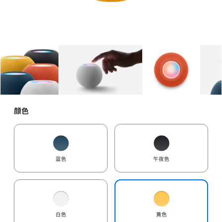
图库
图像
1
图库
图像
2
图库
图像
3
颜色
蓝色
午夜色
白色
黄色