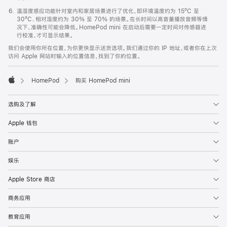
温湿度感应功能针对室内和家居场景进行了优化，即环境温度约为 15ºC 至
30ºC、相对湿度约为 30% 至 70% 的场景。在长时间以高音量播放音频等情
况下，准确性可能会降低。HomePod mini 在启动后需要一定时间对传感器进
行校准，才可显示结果。
我们会使用你所在位置，为你更快显示送货选项。我们通过你的 IP 地址，或者你在上次
访问 Apple 网站时输入的位置信息，找到了你的位置。
HomePod
购买 HomePod mini
Apple
选购及了解
Apple 钱包
账户
娱乐
Apple Store 商店
商务应用
教育应用