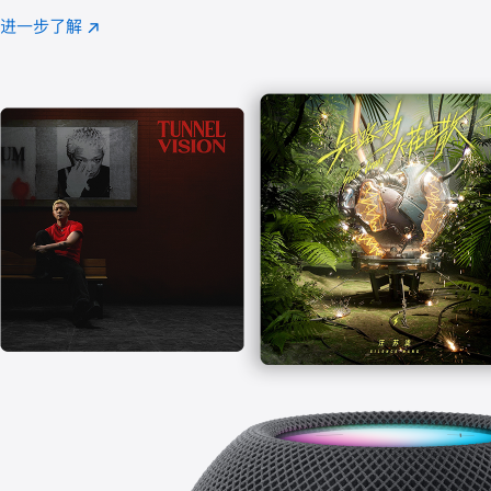
注
进一步了解
Apple
(在
Music
新
窗
口
中
打
开)