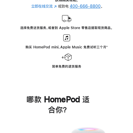
立即在线交流
(在
或致电
400-666-8800
。
新
窗
口
选择免费送货服务，或者到 Apple Store 零售店提取现货商品。
中
打
开)
购买 HomePod mini，Apple Music 免费试听三个月
脚
⁺
注
简单免费的退货服务
哪款 HomePod 适
合你？
进
一
步