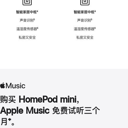
智能家居中枢
脚
⁴
智能家居中枢
脚
⁴
注
注
声音识别
脚
⁵
声音识别
脚
⁵
注
注
温湿度传感器
脚
⁶
温湿度传感器
脚
⁶
注
注
私密又安全
私密又安全
购买 HomePod mini，
Apple Music 免费试听三个
月
脚
⁺。