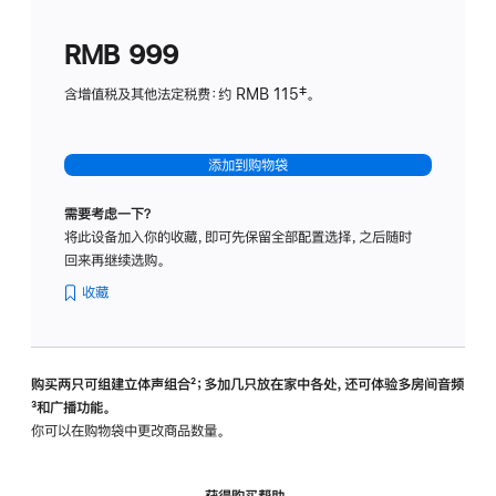
划
(适
RMB 999
用
于
含增值税及其他法定税费：约 RMB 115‡。
HomeP
mini)
添加到购物袋
需要考虑一下？
将此设备加入你的收藏，即可先保留全部配置选择，之后随时
回来再继续选购。
收藏
购买两只可组建立体声组合
脚
²；多加几只放在家中各处，还可体验多‍房‍间音频
脚
³和广播功能。
注
注
你可以在购物袋中更改商品数量。
获得购买帮助，