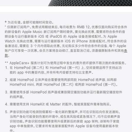
网
脚
‡ 为近似值。金额可能随时间变动。
注
页
⁺ 仅限新订阅用户。免费试用期结束后，每月收费为 RMB 12。优惠仅面向购买符合条件
页
的新设备的 Apple Music 新订阅用户限时提供。要兑换此优惠，需要将符合条件的音
频设备与运行最新版本 iOS 或 iPadOS 的 Apple 设备连接或配对。为 Apple
脚
Watch 兑换此优惠，需要与运行最新版本 iOS 的 iPhone 连接或配对。符合条件的设
备激活后，需要在 3 个月内领取此优惠。无论购买多少件符合条件的设备，每个 Apple
账户仅可享受一次优惠。会员方案将自动续订，直至取消订阅。须遵循限制条件和其他
条
款
。
(在
新
** AppleCare+ 服务计划可为使用过程中发生的意外损坏提供不限次数的保修服务。
窗
在 HomePod (第二代) 和 HomePod (第一代) 上，空间音频适用于支持此功
口
能的 app 中的兼容内容。并非所有内容都支持杜比全景声。
中
打
组建 HomePod 立体声组合需要使用两部同款 HomePod 扬声器，如两部
开)
HomePod mini、两部 HomePod (第二代) 或两部 HomePod (第一代)。
需要使用多部 HomePod 扬声器或兼容隔空播放功能并运行最新隔空播放软件
的扬声器。
需要使用支持 HomeKit 或 Matter 的配件。智能家居配件需单独购买。
声音识别功能可检测到烟雾和一氧化碳的警报声，并可在识别后向你发送通知。
当用户身处可能受到伤害的环境中，或在高风险或紧急情况下，均不应依赖声音
识别功能。声音识别功能需要使用升级更新后的家庭 app 架构，该架构于家庭
app 中单独提供。它要求所有连接家居配件的 Apple 设备均使用最新版本软
件。