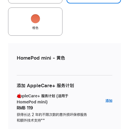
橙色
HomePod mini - 黄色
添加 AppleCare+ 服务计划
AppleCare+ 服务计划 (适用于
AppleC
添加
HomePod mini)
服
RMB 119
务
获得长达 2 年的不限次数的意外损坏保修服务
和额外技术支持
脚
**
计
注