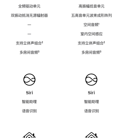
全频驱动单元
高振幅低音单元
双振动抵消无源辐射器
五高音单元波束成形阵列
—
空间音频
脚
¹
注
—
室内空间感应
支持立体声组合
脚
²
支持立体声组合
脚
²
注
注
多房间音频
脚
³
多房间音频
脚
³
注
注
Siri
Siri
智能助理
智能助理
语音识别
语音识别