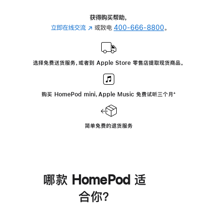
获得购买帮助，
立即在线交流
(在
或致电
400-666-8800
。
新
窗
口
选择免费送货服务，或者到 Apple Store 零售店提取现货商品。
中
打
开)
购买 HomePod mini，Apple Music 免费试听三个月
脚
⁺
注
简单免费的退货服务
哪款 HomePod 适
合你？
进