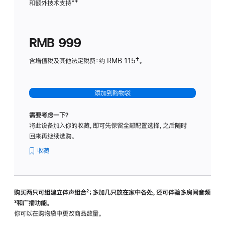
和额外技术支持
脚
**
计
注
划
(适
RMB 999
用
于
含增值税及其他法定税费：约 RMB 115‡。
HomeP
mini)
添加到购物袋
需要考虑一下？
将此设备加入你的收藏，即可先保留全部配置选择，之后随时
回来再继续选购。
收藏
购买两只可组建立体声组合
脚
²；多加几只放在家中各处，还可体验多‍房‍间音频
脚
³和广播功能。
注
注
你可以在购物袋中更改商品数量。