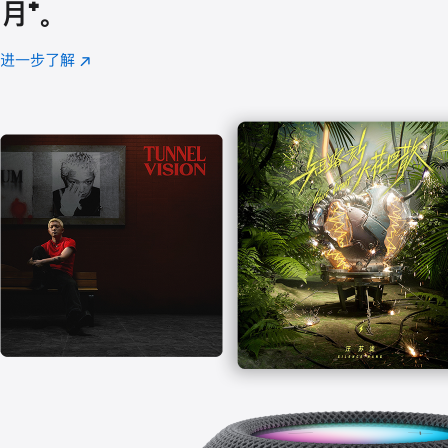
月
脚
⁺。
注
进一步了解
Apple
(在
Music
新
窗
口
中
打
开)