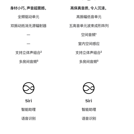
身材小巧，声音超震撼。
高保真音质，令人沉浸。
全频驱动单元
高振幅低音单元
双振动抵消无源辐射器
五高音单元波束成形阵列
—
空间音频
脚
¹
注
—
室内空间感应
支持立体声组合
脚
²
支持立体声组合
脚
²
注
注
多房间音频
脚
³
多房间音频
脚
³
注
注
Siri
Siri
智能助理
智能助理
语音识别
语音识别