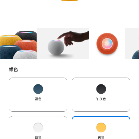
图库
图像
1
图库
图像
2
图库
图像
3
颜色
蓝色
午夜色
白色
黄色