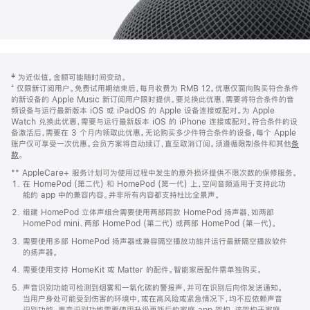
网
脚
‡ 为近似值。金额可能随时间变动。
注
页
⁺ 仅限新订阅用户。免费试用期结束后，每月收费为 RMB 12。优惠仅面向购买符合条件
页
的新设备的 Apple Music 新订阅用户限时提供。要兑换此优惠，需要将符合条件的音
频设备与运行最新版本 iOS 或 iPadOS 的 Apple 设备连接或配对。为 Apple
脚
Watch 兑换此优惠，需要与运行最新版本 iOS 的 iPhone 连接或配对。符合条件的设
备激活后，需要在 3 个月内领取此优惠。无论购买多少件符合条件的设备，每个 Apple
账户仅可享受一次优惠。会员方案将自动续订，直至取消订阅。须遵循限制条件和其他
条
款
。
(在
新
** AppleCare+ 服务计划可为使用过程中发生的意外损坏提供不限次数的保修服务。
窗
在 HomePod (第二代) 和 HomePod (第一代) 上，空间音频适用于支持此功
口
能的 app 中的兼容内容。并非所有内容都支持杜比全景声。
中
打
组建 HomePod 立体声组合需要使用两部同款 HomePod 扬声器，如两部
开)
HomePod mini、两部 HomePod (第二代) 或两部 HomePod (第一代)。
需要使用多部 HomePod 扬声器或兼容隔空播放功能并运行最新隔空播放软件
的扬声器。
需要使用支持 HomeKit 或 Matter 的配件。智能家居配件需单独购买。
声音识别功能可检测到烟雾和一氧化碳的警报声，并可在识别后向你发送通知。
当用户身处可能受到伤害的环境中，或在高风险或紧急情况下，均不应依赖声音
识别功能。声音识别功能需要使用升级更新后的家庭 app 架构，该架构于家庭