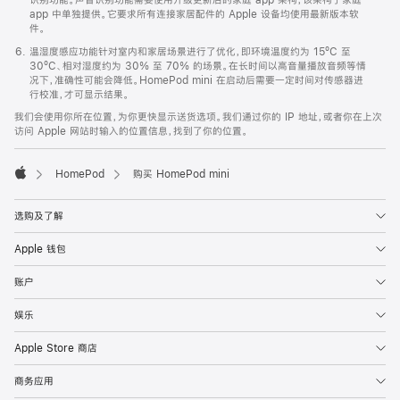
app 中单独提供。它要求所有连接家居配件的 Apple 设备均使用最新版本软
件。
温湿度感应功能针对室内和家居场景进行了优化，即环境温度约为 15ºC 至
30ºC、相对湿度约为 30% 至 70% 的场景。在长时间以高音量播放音频等情
况下，准确性可能会降低。HomePod mini 在启动后需要一定时间对传感器进
行校准，才可显示结果。
我们会使用你所在位置，为你更快显示送货选项。我们通过你的 IP 地址，或者你在上次
访问 Apple 网站时输入的位置信息，找到了你的位置。
HomePod
购买 HomePod mini
Apple
选购及了解
Apple 钱包
账户
娱乐
Apple Store 商店
商务应用