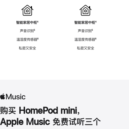
智能家居中枢
脚
⁴
智能家居中枢
脚
⁴
注
注
声音识别
脚
⁵
声音识别
脚
⁵
注
注
温湿度传感器
脚
⁶
温湿度传感器
脚
⁶
注
注
私密又安全
私密又安全
购买 HomePod mini，
Apple Music 免费试听三个