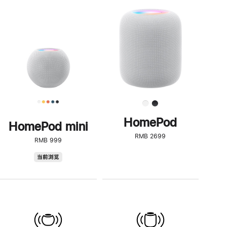
一
步
了
解
HomePod<
HomePod
HomePod mini
RMB 2699
RMB 999
HomePod
当前浏览
mini