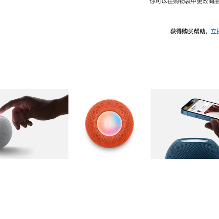
你可以在购物袋中更改商品
获得购买帮助，
立
图库
图像
2
图库
图像
3
图