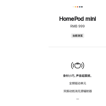
HomePod mini
RMB 999
HomePod
当前浏览
mini
身材小巧，声音超震撼。
全频驱动单元
双振动抵消无源辐射器
—