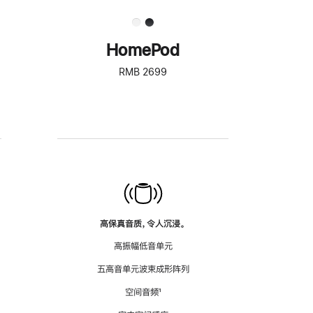
HomePod
RMB 2699
高保真音质，令人沉浸。
高振幅低音单元
五高音单元波束成形阵列
空间音频
脚
¹
注