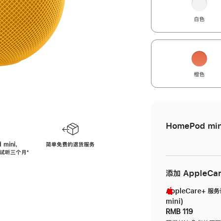
白色
橙色
HomePod min
 mini，
简单免费的退货服务
免费试听三个月
脚
⁺
注
添加 AppleCa
AppleCare+ 服
mini)
RMB 119