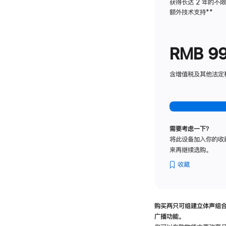
获得长达 2 年的不
额外技术支持
脚
**
注
RMB 9
含增值税及其他法定税费
需要考虑一下？
将此设备加入你的收
来再继续选购。
收藏
购买两只可组建立体声组
广播功能。