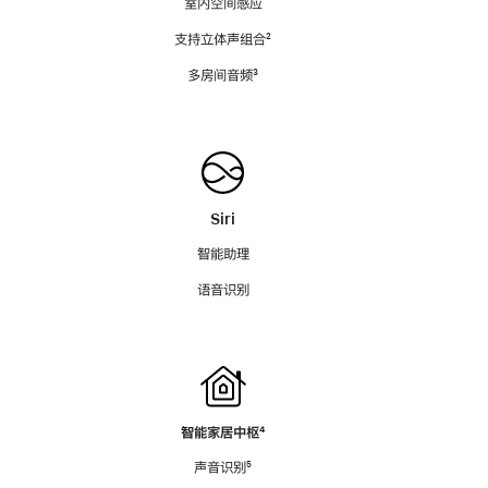
室内空间感应
支持立体声组合
脚
²
注
多房间音频
脚
³
注
Siri
智能助理
语音识别
智能家居中枢
脚
⁴
注
声音识别
脚
⁵