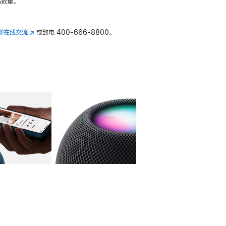
数量。
即在线交流
(在
或致电
400-666-8800。
新
窗
口
中
打
开)
库
图像
4
图库
图像
5