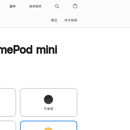
配件
技术支持
概览
技术规格
ePod mini
午夜色