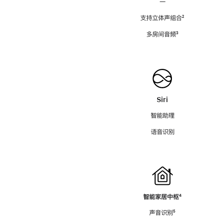
—
支持立体声组合
脚
²
注
多房间音频
脚
³
注
Siri
智能助理
语音识别
智能家居中枢
脚
⁴
注
声音识别
脚
⁵