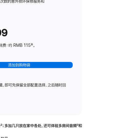
务
限次数的意外损坏保修服务和
计
划
(适
99
用
于
：约 RMB 115‡。
HomePod
mini)
添加到购物袋
藏，即可先保留全部配置选择，之后随时回
合
脚
²；多加几只放在家中各处，还可体验多‍房‍间音频
脚
³和
注
注