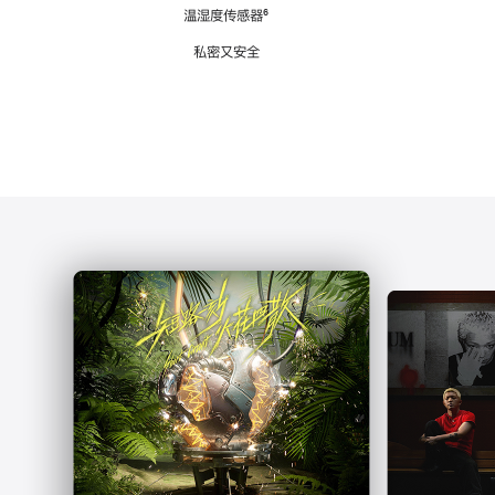
注
温湿度传感器
脚
⁶
注
私密又安全