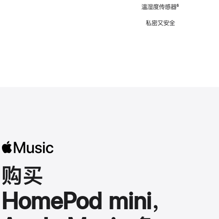
注
温湿度传感器
脚
⁶
注
私密又安全
购买
HomePod mini，