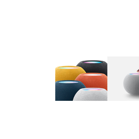
图库
图像
1