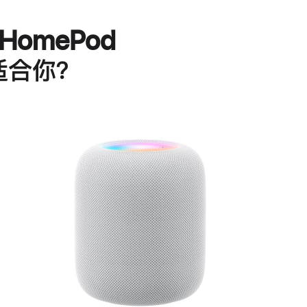
HomePod
适合你？
进
一
步
了
解
HomePod<