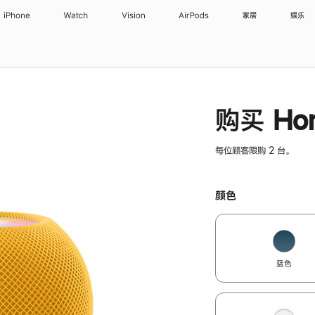
iPhone
Watch
Vision
AirPods
家居
娱乐
购买 Hom
每位顾客限购 2 台。
颜色
蓝色