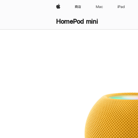
Apple
商店
Mac
iPad
HomePod mini
购
买
HomePod mini