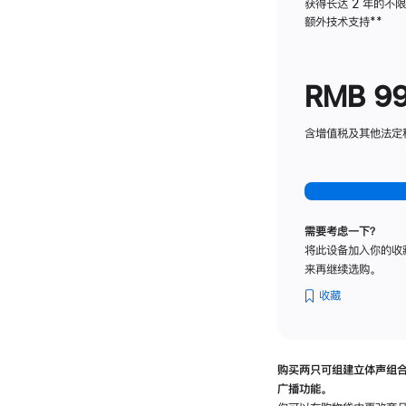
获得长达 2 年的不
额外技术支持
脚
**
注
RMB 9
含增值税及其他法定税费
需要考虑一下？
将此设备加入你的收
来再继续选购。
收藏
购买两只可组建立体声组
广播功能。