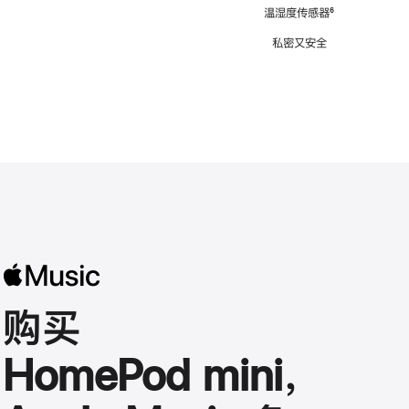
注
温湿度传感器
脚
⁶
注
私密又安全
购买
HomePod mini，