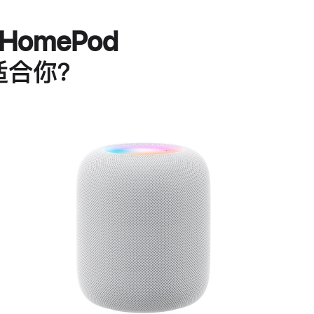
HomePod
适合你？
进
一
步
了
解
HomePod<