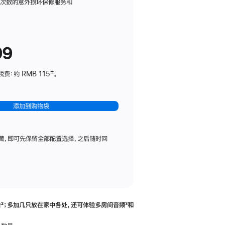
务
限次数的意外损坏保修服务和
计
划
(适
99
用
于
：约 RMB 115‡。
HomePod
mini)
添加到购物袋
藏，即可先保留全部配置选择，之后随时回
合
脚
²；多加几只放在家中各处，还可体验多‍房‍间音频
脚
³和
注
注