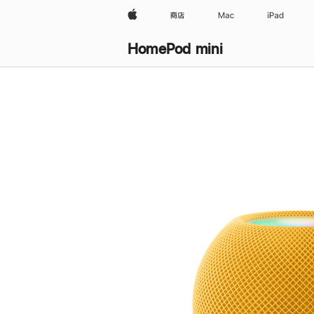
Apple
商店
Mac
iPad
HomePod mini
购
买
HomePod mini