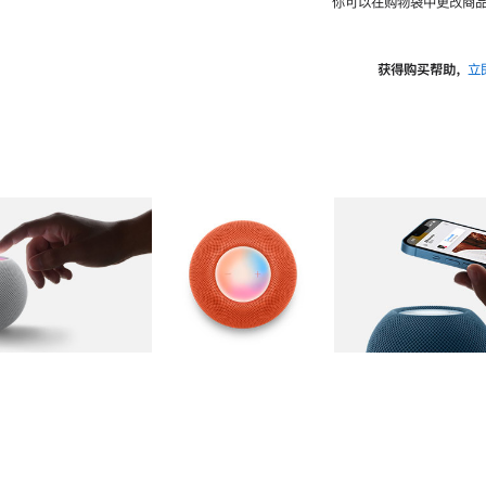
你可以在购物袋中更改商品
获得购买帮助，
立
图库
图像
2
图库
图像
3
图