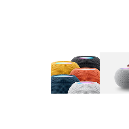
图库
图像
1