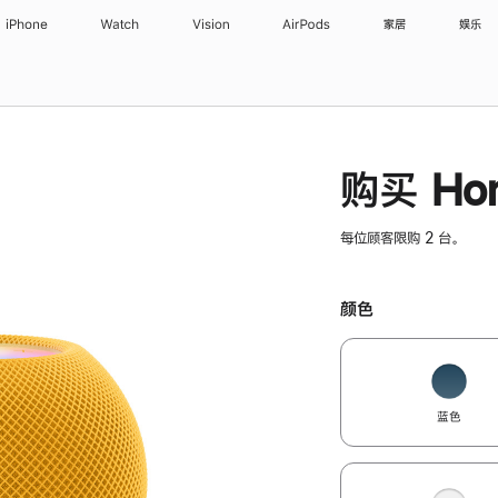
iPhone
Watch
Vision
AirPods
家居
娱乐
购买 Hom
每位顾客限购 2 台。
颜色
蓝色