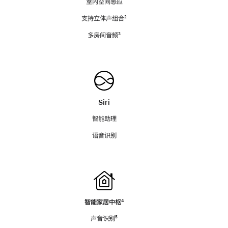
室内空间感应
支持立体声组合
脚
²
注
多房间音频
脚
³
注
Siri
智能助理
语音识别
智能家居中枢
脚
⁴
注
声音识别
脚
⁵