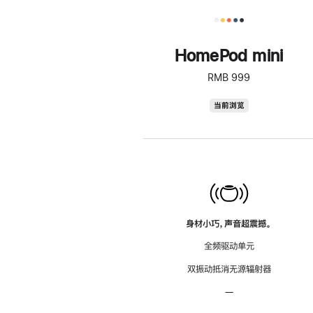
HomePod mini
RMB 999
HomePod
当前浏览
mini
身材小巧，声音超震撼。
全频驱动单元
双振动抵消无源辐射器
—