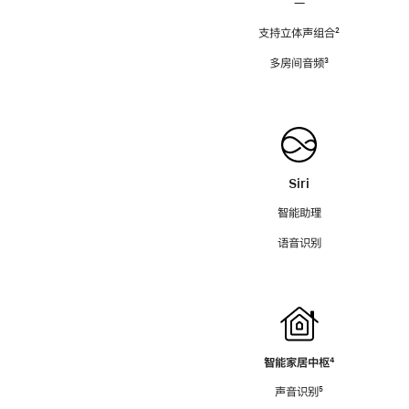
—
支持立体声组合
脚
²
注
多房间音频
脚
³
注
Siri
智能助理
语音识别
智能家居中枢
脚
⁴
注
声音识别
脚
⁵