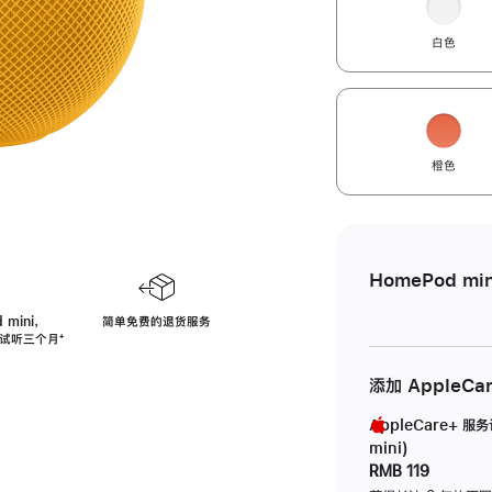
白色
橙色
HomePod min
 mini，
简单免费的退货服务
免费试听三个月
脚
⁺
注
添加 AppleCa
AppleCare+ 服
mini)
RMB 119