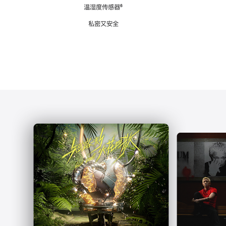
注
温湿度传感器
脚
⁶
注
私密又安全