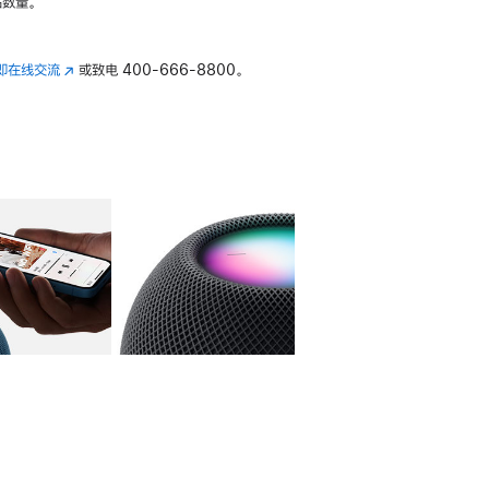
数量。
即在线交流
(在
或致电
400-666-8800。
新
窗
口
中
打
开)
库
图像
4
图库
图像
5