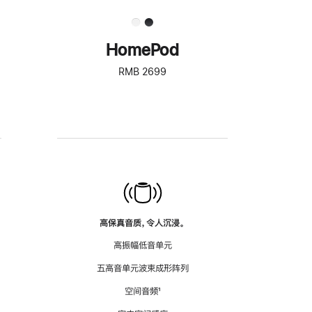
HomePod
RMB 2699
高保真音质，令人沉浸。
高振幅低音单元
五高音单元波束成形阵列
空间音频
脚
¹
注