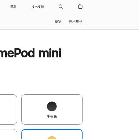
配件
技术支持
概览
技术规格
ePod mini
午夜色