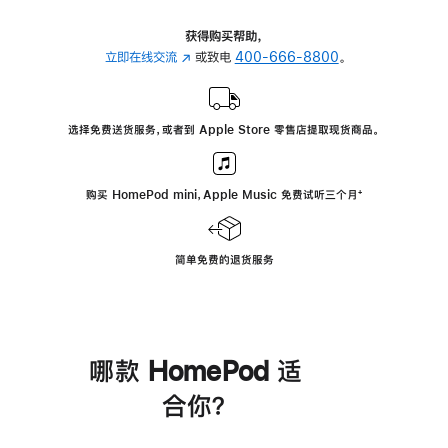
获得购买帮助，
立即在线交流
(在
或致电
400-666-8800
。
新
窗
口
选择免费送货服务，或者到 Apple Store 零售店提取现货商品。
中
打
开)
购买 HomePod mini，Apple Music 免费试听三个月
脚
⁺
注
简单免费的退货服务
哪款 HomePod 适
合你？
进