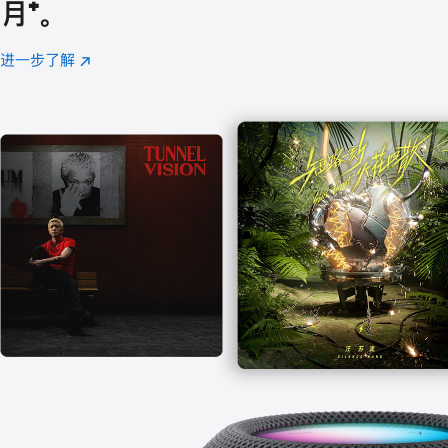
月
脚
⁺。
注
进一步了解
Apple
(在
Music
新
窗
口
中
打
开)