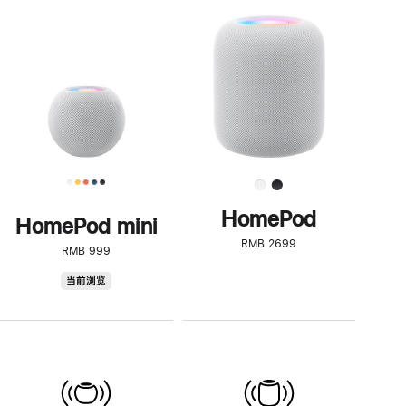
一
步
了
解
HomePod<
HomePod
HomePod mini
RMB 2699
RMB 999
HomePod
当前浏览
mini