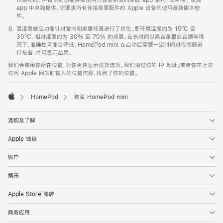
app 中单独提供。它要求所有连接家居配件的 Apple 设备均使用最新版本软
件。
温湿度感应功能针对室内和家居场景进行了优化，即环境温度约为 15ºC 至
30ºC、相对湿度约为 30% 至 70% 的场景。在长时间以高音量播放音频等情
况下，准确性可能会降低。HomePod mini 在启动后需要一定时间对传感器进
行校准，才可显示结果。
我们会使用你所在位置，为你更快显示送货选项。我们通过你的 IP 地址，或者你在上次
访问 Apple 网站时输入的位置信息，找到了你的位置。
HomePod
购买 HomePod mini
Apple
选购及了解
Apple 钱包
账户
娱乐
Apple Store 商店
商务应用