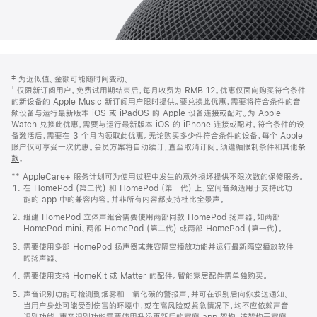
网
脚
‡ 为近似值。金额可能随时间变动。
注
页
⁺ 仅限新订阅用户。免费试用期结束后，每月收费为 RMB 12。优惠仅面向购买符合条件
页
的新设备的 Apple Music 新订阅用户限时提供。要兑换此优惠，需要将符合条件的音
频设备与运行最新版本 iOS 或 iPadOS 的 Apple 设备连接或配对。为 Apple
脚
Watch 兑换此优惠，需要与运行最新版本 iOS 的 iPhone 连接或配对。符合条件的设
备激活后，需要在 3 个月内领取此优惠。无论购买多少件符合条件的设备，每个 Apple
账户仅可享受一次优惠。会员方案将自动续订，直至取消订阅。须遵循限制条件和其他
条
款
。
(在
新
** AppleCare+ 服务计划可为使用过程中发生的意外损坏提供不限次数的保修服务。
窗
在 HomePod (第二代) 和 HomePod (第一代) 上，空间音频适用于支持此功
口
能的 app 中的兼容内容。并非所有内容都支持杜比全景声。
中
打
组建 HomePod 立体声组合需要使用两部同款 HomePod 扬声器，如两部
开)
HomePod mini、两部 HomePod (第二代) 或两部 HomePod (第一代)。
需要使用多部 HomePod 扬声器或兼容隔空播放功能并运行最新隔空播放软件
的扬声器。
需要使用支持 HomeKit 或 Matter 的配件。智能家居配件需单独购买。
声音识别功能可检测到烟雾和一氧化碳的警报声，并可在识别后向你发送通知。
当用户身处可能受到伤害的环境中，或在高风险或紧急情况下，均不应依赖声音
识别功能。声音识别功能需要使用升级更新后的家庭 app 架构，该架构于家庭