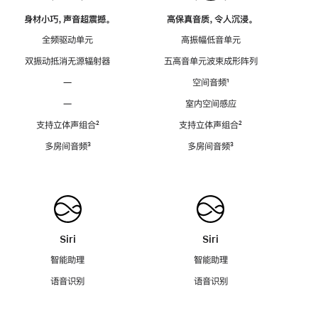
身材小巧，声音超震撼。
高保真音质，令人沉浸。
全频驱动单元
高振幅低音单元
双振动抵消无源辐射器
五高音单元波束成形阵列
—
空间音频
脚
¹
注
—
室内空间感应
支持立体声组合
脚
²
支持立体声组合
脚
²
注
注
多房间音频
脚
³
多房间音频
脚
³
注
注
Siri
Siri
智能助理
智能助理
语音识别
语音识别