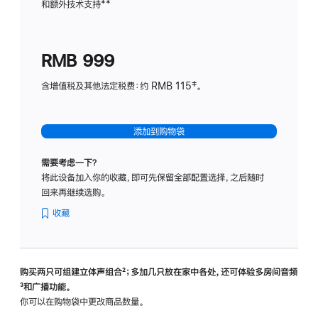
和额外技术支持
脚
**
计
注
划
(适
RMB 999
用
于
含增值税及其他法定税费：约 RMB 115‡。
HomeP
mini)
添加到购物袋
需要考虑一下？
将此设备加入你的收藏，即可先保留全部配置选择，之后随时
回来再继续选购。
收藏
购买两只可组建立体声组合
脚
²；多加几只放在家中各处，还可体验多‍房‍间音频
脚
³和广播功能。
注
注
你可以在购物袋中更改商品数量。