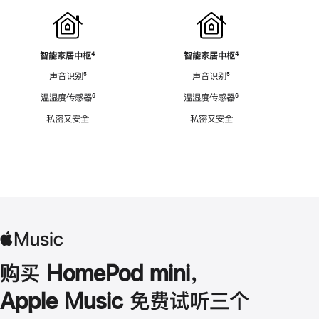
智能家居中枢
脚
⁴
智能家居中枢
脚
⁴
注
注
声音识别
脚
⁵
声音识别
脚
⁵
注
注
温湿度传感器
脚
⁶
温湿度传感器
脚
⁶
注
注
私密又安全
私密又安全
购买 HomePod mini，
Apple Music 免费试听三个