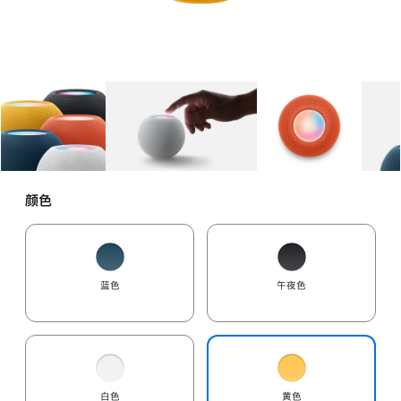
图库
图像
1
图库
图像
2
图库
图像
3
颜色
蓝色
午夜色
白色
黄色