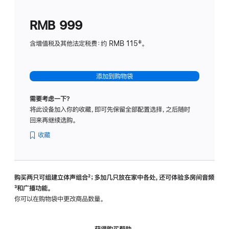
划
(适
RMB 999
用
于
含增值税及其他法定税费：约 RMB 115‡。
HomeP
mini)
添加到购物袋
需要考虑一下？
将此设备加入你的收藏，即可先保留全部配置选择，之后随时
回来再继续选购。
收藏
购买两只可组建立体声组合
脚
²；多加几只放在家中各处，还可体验多‍房‍间音频
脚
³和广播功能。
注
注
你可以在购物袋中更改商品数量。
获得购买帮助，