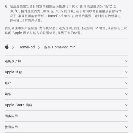
温湿度感应功能针对室内和家居场景进行了优化，即环境温度约为 15ºC 至
30ºC、相对湿度约为 30% 至 70% 的场景。在长时间以高音量播放音频等情
况下，准确性可能会降低。HomePod mini 在启动后需要一定时间对传感器进
行校准，才可显示结果。
我们会使用你所在位置，为你更快显示送货选项。我们通过你的 IP 地址，或者你在上次
访问 Apple 网站时输入的位置信息，找到了你的位置。
HomePod
购买 HomePod mini
Apple
选购及了解
Apple 钱包
账户
娱乐
Apple Store 商店
商务应用
教育应用