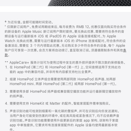
网
脚
‡ 为近似值。金额可能随时间变动。
注
页
⁺ 仅限新订阅用户。免费试用期结束后，每月收费为 RMB 12。优惠仅面向购买符合条件
页
的新设备的 Apple Music 新订阅用户限时提供。要兑换此优惠，需要将符合条件的音
频设备与运行最新版本 iOS 或 iPadOS 的 Apple 设备连接或配对。为 Apple
脚
Watch 兑换此优惠，需要与运行最新版本 iOS 的 iPhone 连接或配对。符合条件的设
备激活后，需要在 3 个月内领取此优惠。无论购买多少件符合条件的设备，每个 Apple
账户仅可享受一次优惠。会员方案将自动续订，直至取消订阅。须遵循限制条件和其他
条
款
。
(在
新
** AppleCare+ 服务计划可为使用过程中发生的意外损坏提供不限次数的保修服务。
窗
在 HomePod (第二代) 和 HomePod (第一代) 上，空间音频适用于支持此功
口
能的 app 中的兼容内容。并非所有内容都支持杜比全景声。
中
打
组建 HomePod 立体声组合需要使用两部同款 HomePod 扬声器，如两部
开)
HomePod mini、两部 HomePod (第二代) 或两部 HomePod (第一代)。
需要使用多部 HomePod 扬声器或兼容隔空播放功能并运行最新隔空播放软件
的扬声器。
需要使用支持 HomeKit 或 Matter 的配件。智能家居配件需单独购买。
声音识别功能可检测到烟雾和一氧化碳的警报声，并可在识别后向你发送通知。
当用户身处可能受到伤害的环境中，或在高风险或紧急情况下，均不应依赖声音
识别功能。声音识别功能需要使用升级更新后的家庭 app 架构，该架构于家庭
app 中单独提供。它要求所有连接家居配件的 Apple 设备均使用最新版本软
件。