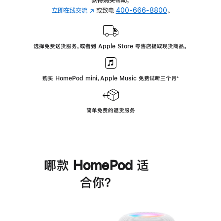
立即在线交流
(在
或致电
400-666-8800
。
新
窗
口
选择免费送货服务，或者到 Apple Store 零售店提取现货商品。
中
打
开)
购买 HomePod mini，Apple Music 免费试听三个月
脚
⁺
注
简单免费的退货服务
哪款 HomePod 适
合你？
进
一
步