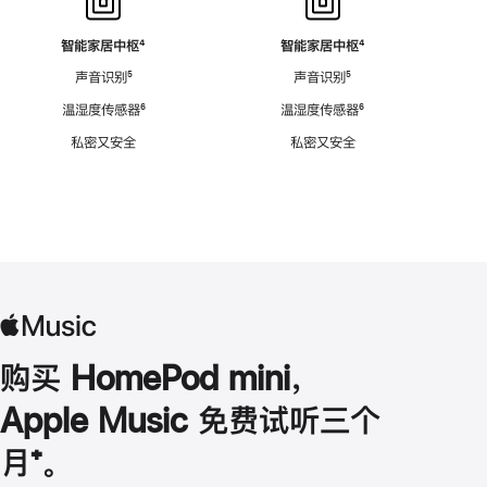
智能家居中枢
脚
⁴
智能家居中枢
脚
⁴
注
注
声音识别
脚
⁵
声音识别
脚
⁵
注
注
温湿度传感器
脚
⁶
温湿度传感器
脚
⁶
注
注
私密又安全
私密又安全
购买 HomePod mini，
Apple Music 免费试听三个
月
脚
⁺。