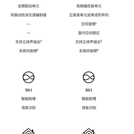
全频驱动单元
高振幅低音单元
双振动抵消无源辐射器
五高音单元波束成形阵列
—
空间音频
脚
¹
注
—
室内空间感应
支持立体声组合
脚
²
支持立体声组合
脚
²
注
注
多房间音频
脚
³
多房间音频
脚
³
注
注
Siri
Siri
智能助理
智能助理
语音识别
语音识别