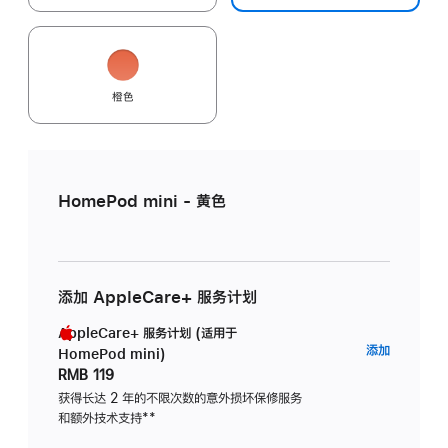
橙色
HomePod mini - 黄色
添加 AppleCare+ 服务计划
AppleCare+ 服务计划 (适用于
AppleC
添加
HomePod mini)
服
RMB 119
务
获得长达 2 年的不限次数的意外损坏保修服务
和额外技术支持
脚
**
计
注