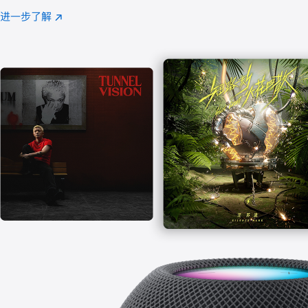
注
进一步了解
Apple
(在
Music
新
窗
口
中
打
开)