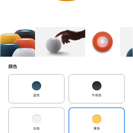
图库
图像
1
图库
图像
2
图库
图像
3
颜色
蓝色
午夜色
白色
黄色