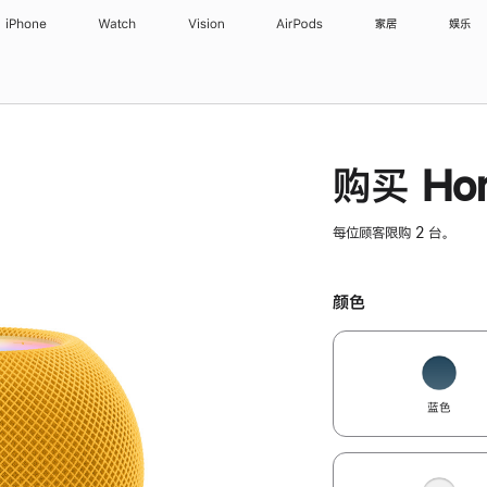
iPhone
Watch
Vision
AirPods
家居
娱乐
购买 Hom
每位顾客限购 2 台。
颜色
蓝色