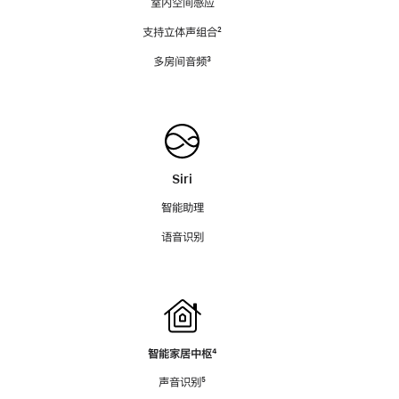
室内空间感应
支持立体声组合
脚
²
注
多房间音频
脚
³
注
Siri
智能助理
语音识别
智能家居中枢
脚
⁴
注
声音识别
脚
⁵