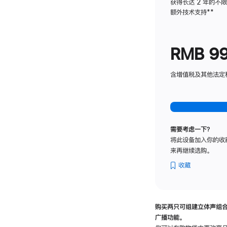
获得长达 2 年的不
额外技术支持
脚
**
注
RMB 9
含增值税及其他法定税费
需要考虑一下？
将此设备加入你的收
来再继续选购。
收藏
购买两只可组建立体声组
广播功能。