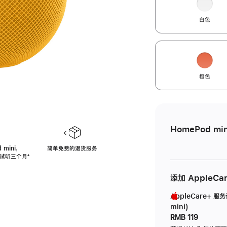
白色
橙色
HomePod min
 mini，
简单免费的退货服务
免费试听三个月
脚
⁺
注
添加 AppleCa
AppleCare+ 服
mini)
RMB 119