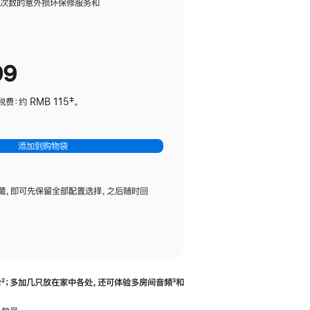
务
限次数的意外损坏保修服务和
计
划
(适
99
用
于
：约 RMB 115‡。
HomePod
mini)
添加到购物袋
藏，即可先保留全部配置选择，之后随时回
合
脚
²；多加几只放在家中各处，还可体验多‍房‍间音频
脚
³和
注
注