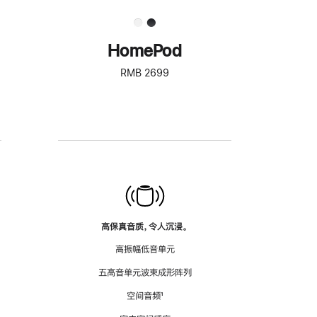
HomePod
RMB 2699
高保真音质，令人沉浸。
高振幅低音单元
五高音单元波束成形阵列
空间音频
脚
¹
注