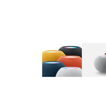
图库
图像
1