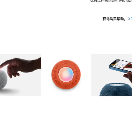
你可以在购物袋中更改商品
获得购买帮助，
立
图库
图像
2
图库
图像
3
图