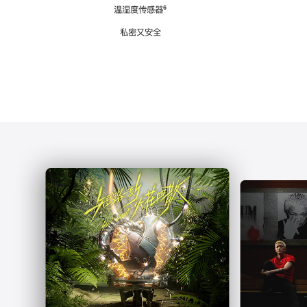
注
温湿度传感器
脚
⁶
注
私密又安全