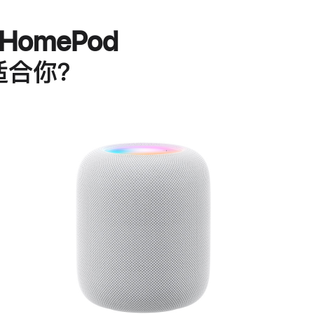
HomePod
适合你？
进
一
步
了
解
HomePod<