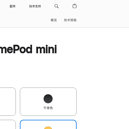
配件
技术支持
概览
技术规格
ePod mini
午夜色