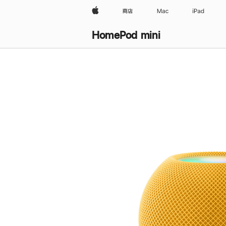
Apple
商店
Mac
iPad
HomePod mini
购
买
HomePod mini