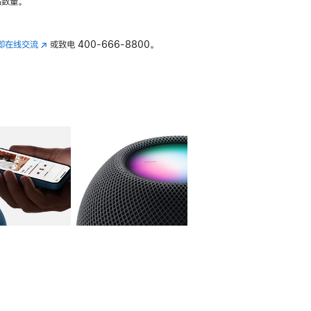
数量。
即在线交流
(在
或致电
400-666-8800。
新
窗
口
中
打
开)
库
图像
4
图库
图像
5