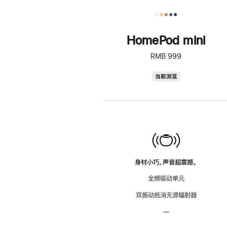
HomePod mini
RMB 999
HomePod
当前浏览
mini
身材小巧，声音超震撼。
全频驱动单元
双振动抵消无源辐射器
—