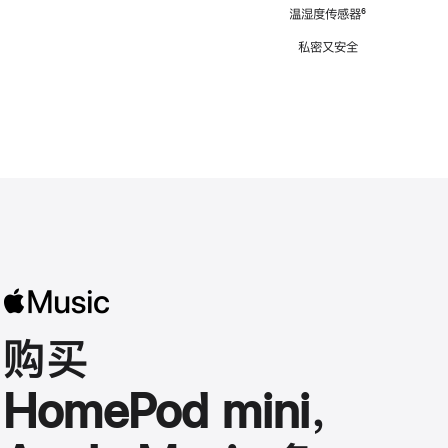
注
温湿度传感器
脚
⁶
注
私密又安全
购买
HomePod mini，