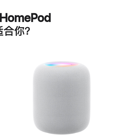
HomePod
适合你？
进
一
步
了
解
HomePod<