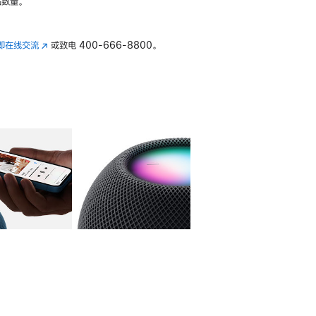
数量。
即在线交流
(在
或致电
400-666-8800。
新
窗
口
中
打
开)
库
图像
4
图库
图像
5