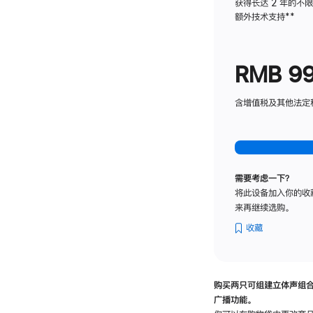
获得长达 2 年的不
额外技术支持
脚
**
注
RMB 9
含增值税及其他法定税费
需要考虑一下？
将此设备加入你的收
来再继续选购。
收藏
购买两只可组建立体声组
广播功能。