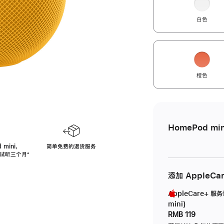
白色
橙色
HomePod min
 mini，
简单免费的退货服务
免费试听三个月
脚
⁺
注
添加 AppleCa
AppleCare+ 服
mini)
RMB 119