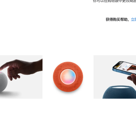
你可以在购物袋中更改商品
获得购买帮助，
立
图库
图像
2
图库
图像
3
图