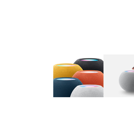
图库
图像
1