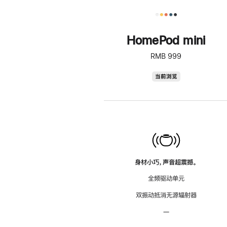
HomePod mini
RMB 999
HomePod
当前浏览
mini
身材小巧，声音超震撼。
全频驱动单元
双振动抵消无源辐射器
—