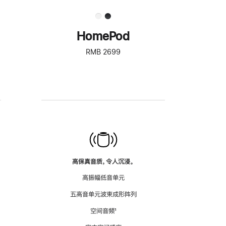
HomePod
RMB 2699
高保真音质，令人沉浸。
高振幅低音单元
五高音单元波束成形阵列
空间音频
脚
¹
注