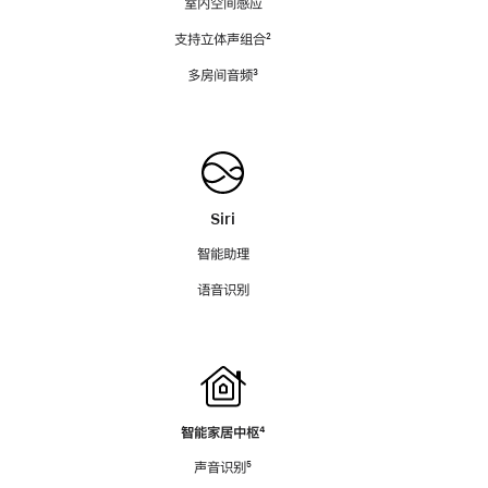
室内空间感应
支持立体声组合
脚
²
注
多房间音频
脚
³
注
Siri
智能助理
语音识别
智能家居中枢
脚
⁴
注
声音识别
脚
⁵