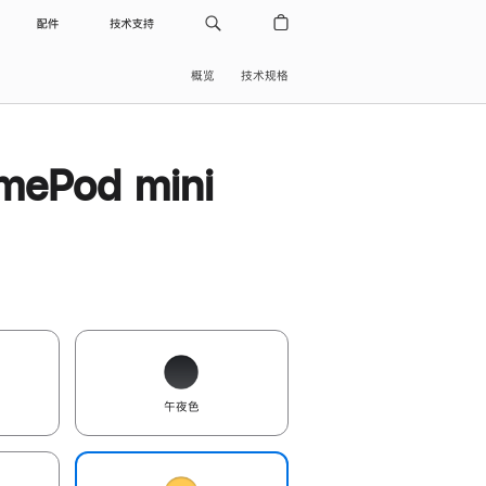
配件
技术支持
概览
技术规格
ePod mini
午夜色