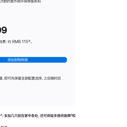
务
限次数的意外损坏保修服务和
计
划
(适
99
用
于
：约 RMB 115‡。
HomePod
mini)
添加到购物袋
藏，即可先保留全部配置选择，之后随时回
合
脚
²；多加几只放在家中各处，还可体验多‍房‍间音频
脚
³和
注
注