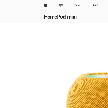
Apple
商店
Mac
iPad
HomePod mini
购
买
HomePod mini