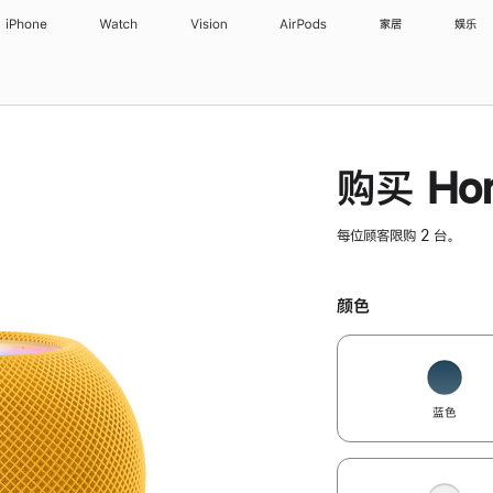
iPhone
Watch
Vision
AirPods
家居
娱乐
购买 Hom
每位顾客限购 2 台。
颜色
蓝色