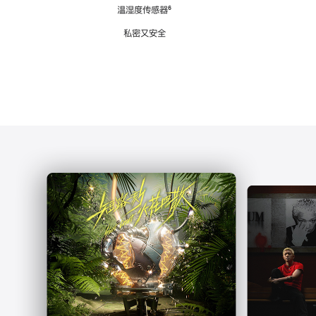
注
温湿度传感器
脚
⁶
注
私密又安全