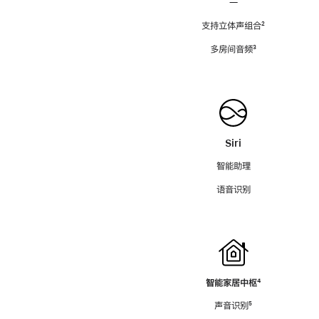
—
支持立体声组合
脚
²
注
多房间音频
脚
³
注
Siri
智能助理
语音识别
智能家居中枢
脚
⁴
注
声音识别
脚
⁵