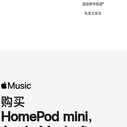
注
温湿度传感器
脚
⁶
注
私密又安全
购买
HomePod mini，