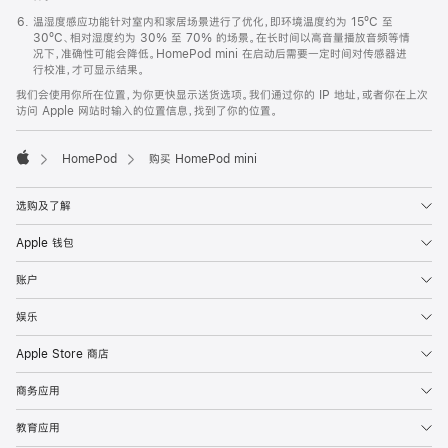
温湿度感应功能针对室内和家居场景进行了优化，即环境温度约为 15ºC 至
30ºC、相对湿度约为 30% 至 70% 的场景。在长时间以高音量播放音频等情
况下，准确性可能会降低。HomePod mini 在启动后需要一定时间对传感器进
行校准，才可显示结果。
我们会使用你所在位置，为你更快显示送货选项。我们通过你的 IP 地址，或者你在上次
访问 Apple 网站时输入的位置信息，找到了你的位置。
HomePod
购买 HomePod mini
Apple
选购及了解
Apple 钱包
账户
娱乐
Apple Store 商店
商务应用
教育应用