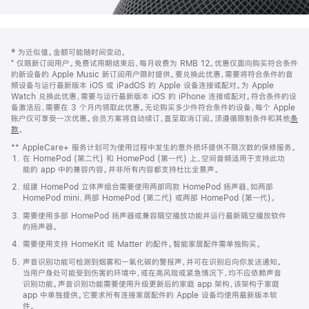
网
脚
‡ 为近似值。金额可能随时间变动。
注
页
⁺ 仅限新订阅用户。免费试用期结束后，每月收费为 RMB 12。优惠仅面向购买符合条件
页
的新设备的 Apple Music 新订阅用户限时提供。要兑换此优惠，需要将符合条件的音
频设备与运行最新版本 iOS 或 iPadOS 的 Apple 设备连接或配对。为 Apple
脚
Watch 兑换此优惠，需要与运行最新版本 iOS 的 iPhone 连接或配对。符合条件的设
备激活后，需要在 3 个月内领取此优惠。无论购买多少件符合条件的设备，每个 Apple
账户仅可享受一次优惠。会员方案将自动续订，直至取消订阅。须遵循限制条件和其他
条
款
。
(在
新
** AppleCare+ 服务计划可为使用过程中发生的意外损坏提供不限次数的保修服务。
窗
在 HomePod (第二代) 和 HomePod (第一代) 上，空间音频适用于支持此功
口
能的 app 中的兼容内容。并非所有内容都支持杜比全景声。
中
打
组建 HomePod 立体声组合需要使用两部同款 HomePod 扬声器，如两部
开)
HomePod mini、两部 HomePod (第二代) 或两部 HomePod (第一代)。
需要使用多部 HomePod 扬声器或兼容隔空播放功能并运行最新隔空播放软件
的扬声器。
需要使用支持 HomeKit 或 Matter 的配件。智能家居配件需单独购买。
声音识别功能可检测到烟雾和一氧化碳的警报声，并可在识别后向你发送通知。
当用户身处可能受到伤害的环境中，或在高风险或紧急情况下，均不应依赖声音
识别功能。声音识别功能需要使用升级更新后的家庭 app 架构，该架构于家庭
app 中单独提供。它要求所有连接家居配件的 Apple 设备均使用最新版本软
件。