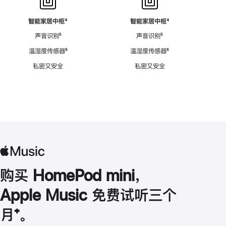
智能家居中枢
脚
⁴
智能家居中枢
脚
⁴
注
注
声音识别
脚
⁵
声音识别
脚
⁵
注
注
温湿度传感器
脚
⁶
温湿度传感器
脚
⁶
注
注
私密又安全
私密又安全
购买 HomePod mini，
Apple Music 免费试听三个
月
脚
⁺。