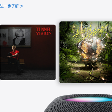
注
进一步了解
Apple
(在
Music
新
窗
口
中
打
开)