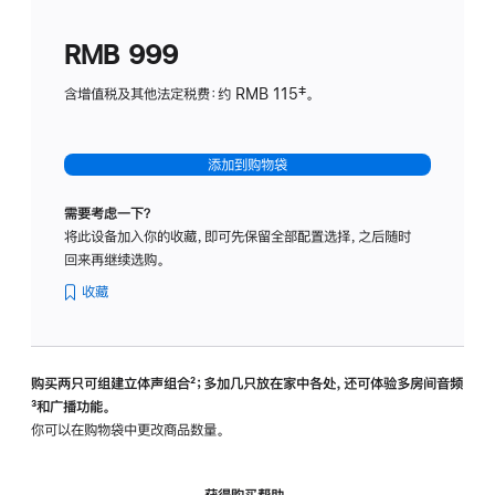
划
(适
RMB 999
用
于
含增值税及其他法定税费：约 RMB 115‡。
HomeP
mini)
添加到购物袋
需要考虑一下？
将此设备加入你的收藏，即可先保留全部配置选择，之后随时
回来再继续选购。
收藏
购买两只可组建立体声组合
脚
²；多加几只放在家中各处，还可体验多‍房‍间音频
脚
³和广播功能。
注
注
你可以在购物袋中更改商品数量。
获得购买帮助，