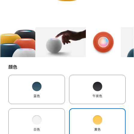
图库
图像
1
图库
图像
2
图库
图像
3
颜色
蓝色
午夜色
白色
黄色