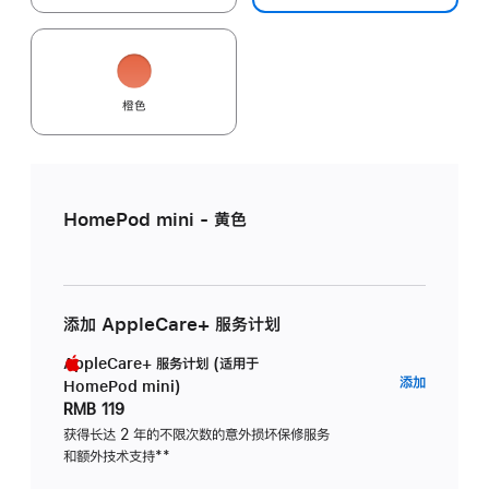
橙色
HomePod mini - 黄色
添加 AppleCare+ 服务计划
AppleCare+ 服务计划 (适用于
AppleC
添加
HomePod mini)
服
RMB 119
务
获得长达 2 年的不限次数的意外损坏保修服务
和额外技术支持
脚
**
计
注