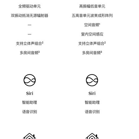
全频驱动单元
高振幅低音单元
双振动抵消无源辐射器
五高音单元波束成形阵列
—
空间音频
脚
¹
注
—
室内空间感应
支持立体声组合
脚
²
支持立体声组合
脚
²
注
注
多房间音频
脚
³
多房间音频
脚
³
注
注
Siri
Siri
智能助理
智能助理
语音识别
语音识别