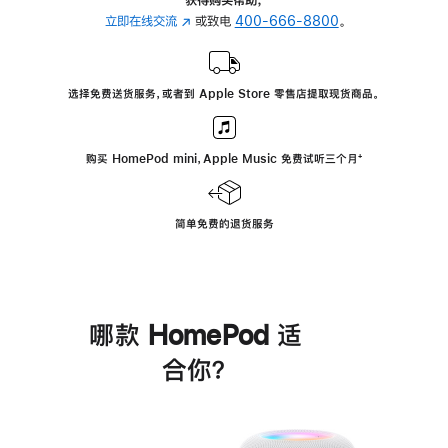
立即在线交流
(在
或致电
400-666-8800
。
新
窗
口
选择免费送货服务，或者到 Apple Store 零售店提取现货商品。
中
打
开)
购买 HomePod mini，Apple Music 免费试听三个月
脚
⁺
注
简单免费的退货服务
哪款 HomePod 适
合你？
进
一
步