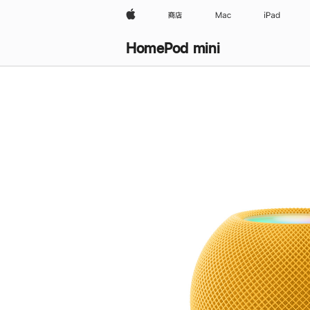
Apple
商店
Mac
iPad
HomePod mini
购
买
HomePod mini