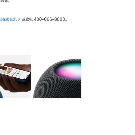
数量。
即在线交流
(在
或致电
400-666-8800。
新
窗
口
中
打
开)
库
图像
4
图库
图像
5