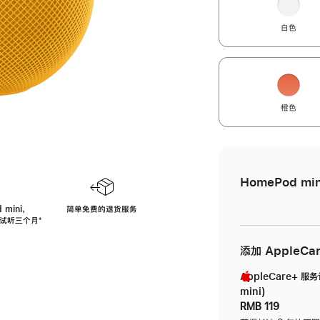
白色
橙色
HomePod min
 mini，
简单免费的退货服务
免费试听三个月
脚
⁺
注
添加 AppleCa
AppleCare+ 服
mini)
RMB 119