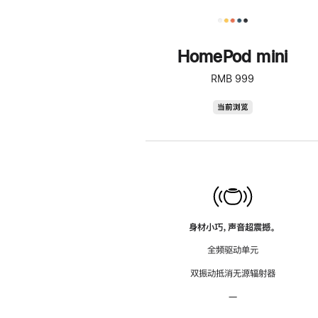
HomePod mini
RMB 999
HomePod
当前浏览
mini
身材小巧，声音超震撼。
全频驱动单元
双振动抵消无源辐射器
—