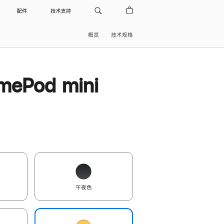
配件
技术支持
概览
技术规格
ePod mini
午夜色