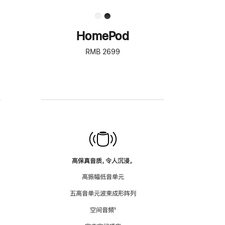
HomePod
RMB 2699
高保真音质，令人沉浸。
高振幅低音单元
五高音单元波束成形阵列
空间音频
脚
¹
注