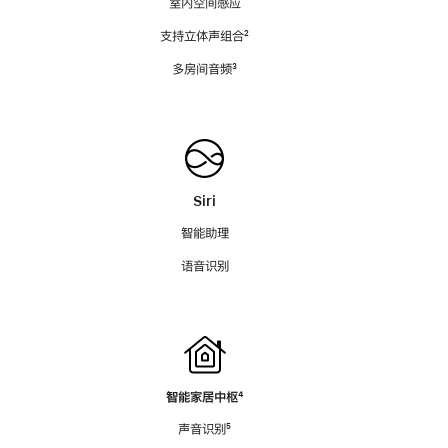
室内空间感应
支持立体声组合
脚
²
注
多房间音频
脚
³
注
Siri
智能助理
语音识别
智能家居中枢
脚
⁴
注
声音识别
脚
⁵