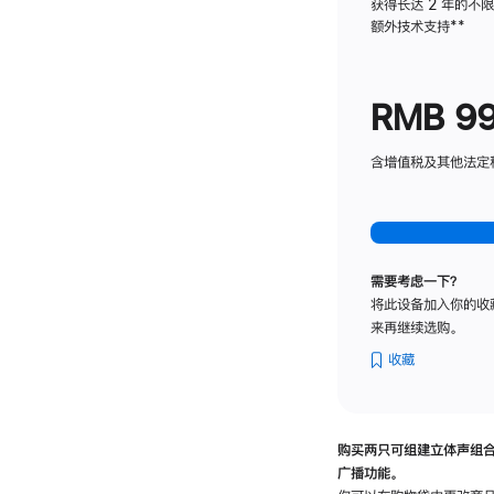
获得长达 2 年的不
额外技术支持
脚
**
注
RMB 9
含增值税及其他法定税费
需要考虑一下？
将此设备加入你的收
来再继续选购。
收藏
购买两只可组建立体声组
广播功能。