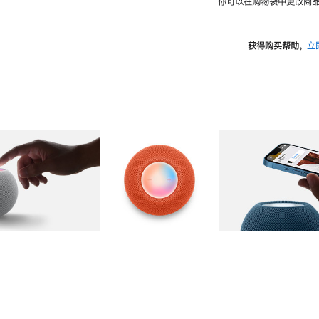
你可以在购物袋中更改商品
获得购买帮助，
立
图库
图像
2
图库
图像
3
图