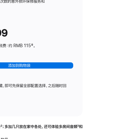
务
限次数的意外损坏保修服务和
计
划
(适
99
用
于
：约 RMB 115‡。
HomePod
mini)
添加到购物袋
藏，即可先保留全部配置选择，之后随时回
合
脚
²；多加几只放在家中各处，还可体验多‍房‍间音频
脚
³和
注
注