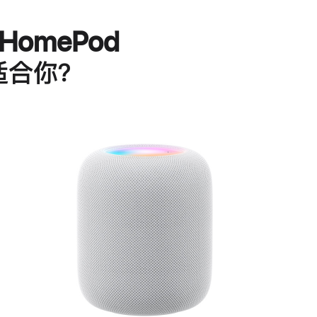
HomePod
适合你？
进
一
步
了
解
HomePod<