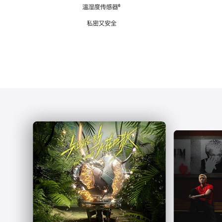
注
温湿度传感器
脚
⁶
注
私密又安全