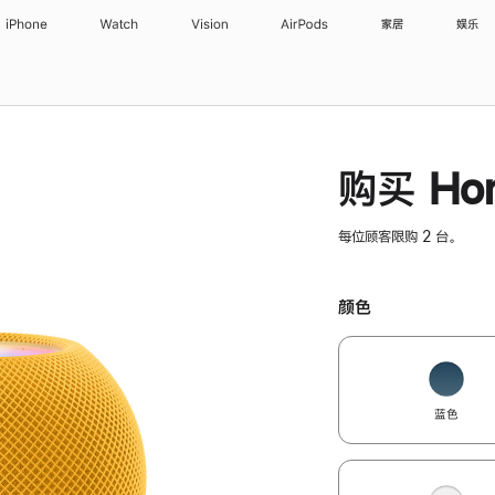
iPhone
Watch
Vision
AirPods
家居
娱乐
购买 Hom
每位顾客限购 2 台。
颜色
蓝色