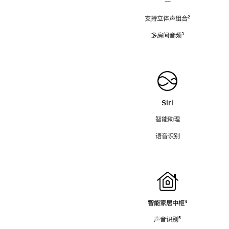
—
支持立体声组合
脚
²
注
多房间音频
脚
³
注
Siri
智能助理
语音识别
智能家居中枢
脚
⁴
注
声音识别
脚
⁵