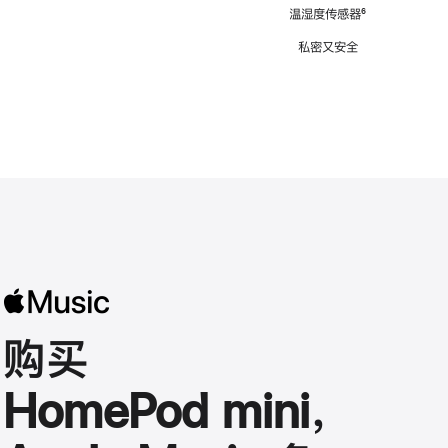
注
温湿度传感器
脚
⁶
注
私密又安全
购买
HomePod mini，