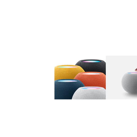
图库
图像
1