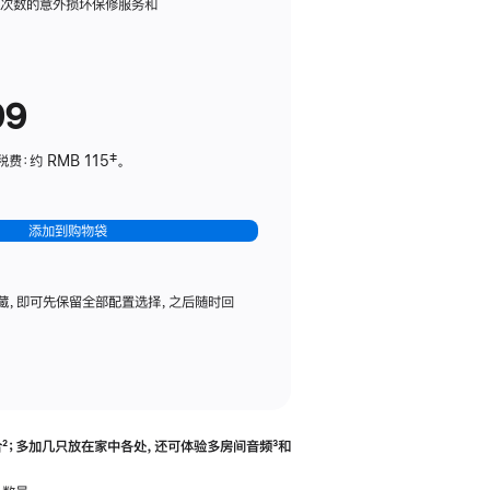
务
限次数的意外损坏保修服务和
计
划
(适
99
用
于
：约 RMB 115‡。
HomePod
mini)
添加到购物袋
藏，即可先保留全部配置选择，之后随时回
合
脚
²；多加几只放在家中各处，还可体验多‍房‍间音频
脚
³和
注
注