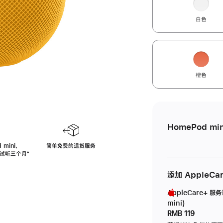
白色
橙色
HomePod min
 mini，
简单免费的退货服务
免费试听三个月
脚
⁺
注
添加 AppleCa
AppleCare+ 服
mini)
RMB 119