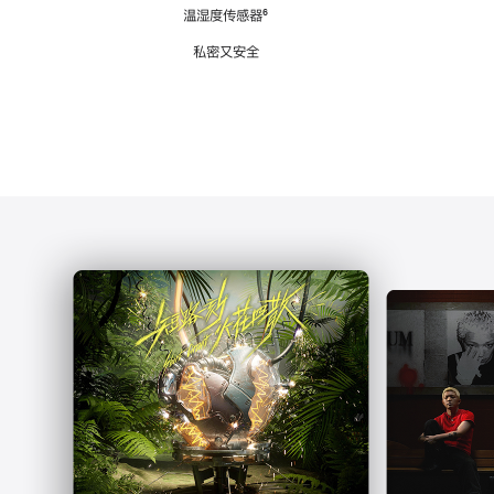
注
温湿度传感器
脚
⁶
注
私密又安全