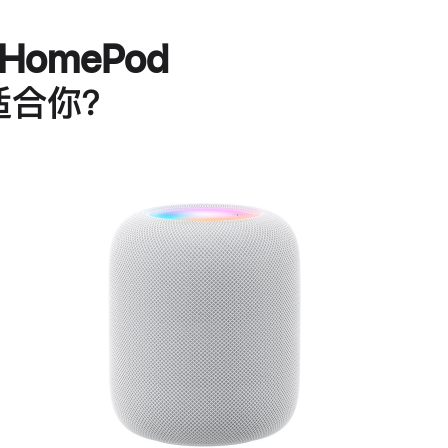
HomePod
适合你？
进
一
步
了
解
HomePod<