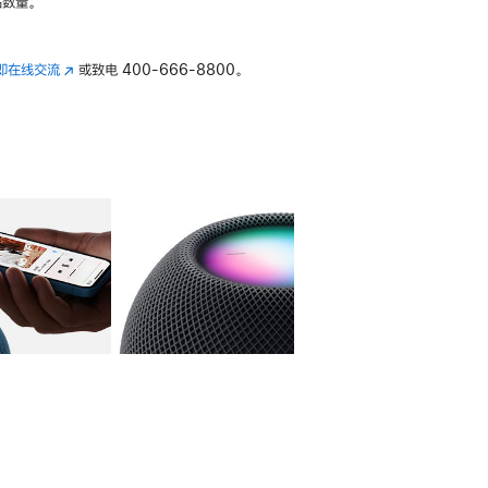
数量。
即在线交流
(在
或致电
400-666-8800。
新
窗
口
中
打
开)
库
图像
4
图库
图像
5