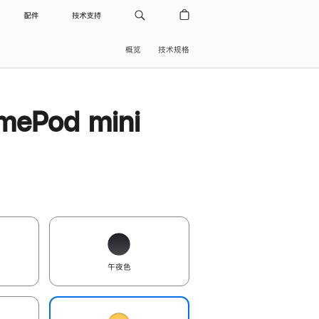
配件
技术支持
概览
技术规格
ePod mini
午夜色