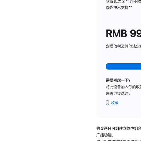
获得长达 2 年的不
额外技术支持
脚
**
注
RMB 9
含增值税及其他法定税费
需要考虑一下？
将此设备加入你的收
来再继续选购。
收藏
购买两只可组建立体声组
广播功能。