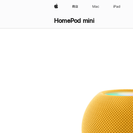
Apple
商店
Mac
iPad
HomePod mini
购
买
HomePod mini