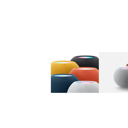
图库
图像
1