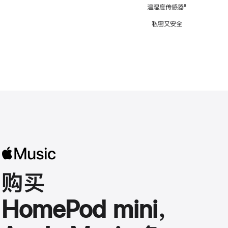
注
温湿度传感器
脚
⁶
注
私密又安全
购买
HomePod mini，