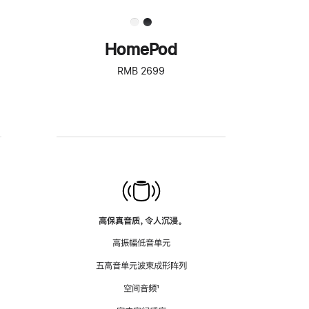
HomePod
RMB 2699
高保真音质，令人沉浸。
高振幅低音单元
五高音单元波束成形阵列
空间音频
脚
¹
注