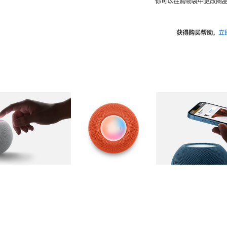
你可以在购物袋中更改商品
获得购买帮助，
立
图库
图像
2
图库
图像
3
图