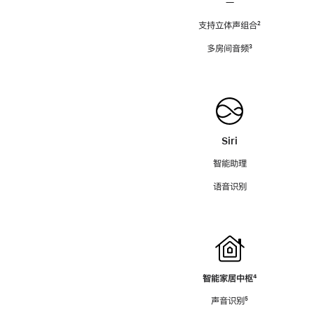
—
支持立体声组合
脚
²
注
多房间音频
脚
³
注
Siri
智能助理
语音识别
智能家居中枢
脚
⁴
注
声音识别
脚
⁵