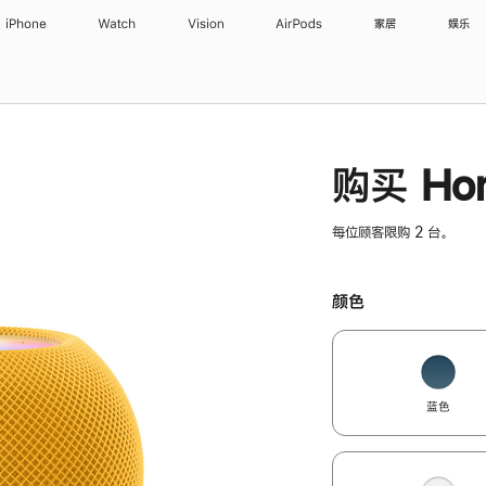
iPhone
Watch
Vision
AirPods
家居
娱乐
购买 Hom
每位顾客限购 2 台。
颜色
蓝色