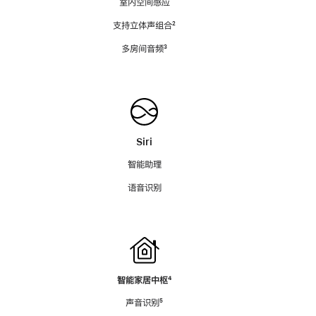
室内空间感应
支持立体声组合
脚
²
注
多房间音频
脚
³
注
Siri
智能助理
语音识别
智能家居中枢
脚
⁴
注
声音识别
脚
⁵