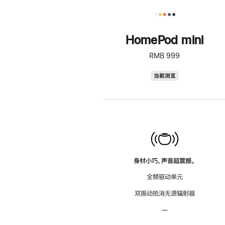
HomePod mini
RMB 999
HomePod
当前浏览
mini
身材小巧，声音超震撼。
全频驱动单元
双振动抵消无源辐射器
—