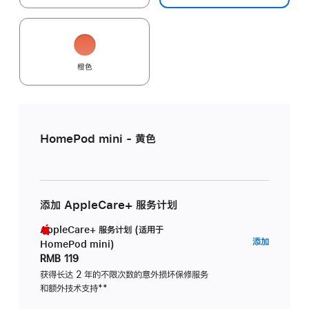
橙色
HomePod mini - 黄色
添加 AppleCare+ 服务计划
AppleCare+ 服务计划 (适用于
AppleC
添加
HomePod mini)
服
RMB 119
务
获得长达 2 年的不限次数的意外损坏保修服务
和额外技术支持
脚
**
计
注