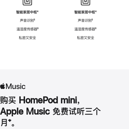
智能家居中枢
脚
⁴
智能家居中枢
脚
⁴
注
注
声音识别
脚
⁵
声音识别
脚
⁵
注
注
温湿度传感器
脚
⁶
温湿度传感器
脚
⁶
注
注
私密又安全
私密又安全
购买 HomePod mini，
Apple Music 免费试听三个
月
脚
⁺。