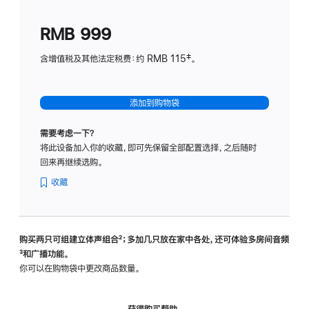
划
(适
RMB 999
用
于
含增值税及其他法定税费：约 RMB 115‡。
HomeP
mini)
添加到购物袋
需要考虑一下？
将此设备加入你的收藏，即可先保留全部配置选择，之后随时
回来再继续选购。
收藏
购买两只可组建立体声组合
脚
²；多加几只放在家中各处，还可体验多‍房‍间音频
脚
³和广播功能。
注
注
你可以在购物袋中更改商品数量。
获得购买帮助，