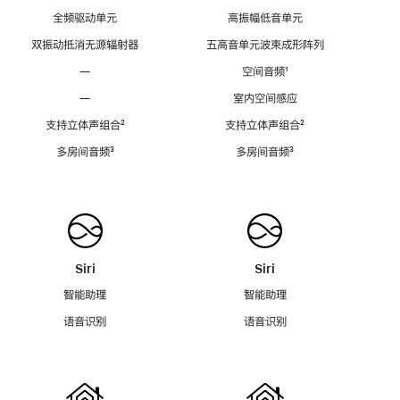
全频驱动单元
高振幅低音单元
双振动抵消无源辐射器
五高音单元波束成形阵列
—
空间音频
脚
¹
注
—
室内空间感应
支持立体声组合
脚
²
支持立体声组合
脚
²
注
注
多房间音频
脚
³
多房间音频
脚
³
注
注
Siri
Siri
智能助理
智能助理
语音识别
语音识别