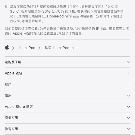
温湿度感应功能针对室内和家居场景进行了优化，即环境温度约为 15ºC 至
30ºC、相对湿度约为 30% 至 70% 的场景。在长时间以高音量播放音频等情
况下，准确性可能会降低。HomePod mini 在启动后需要一定时间对传感器进
行校准，才可显示结果。
我们会使用你所在位置，为你更快显示送货选项。我们通过你的 IP 地址，或者你在上次
访问 Apple 网站时输入的位置信息，找到了你的位置。
HomePod
购买 HomePod mini
Apple
选购及了解
Apple 钱包
账户
娱乐
Apple Store 商店
商务应用
教育应用