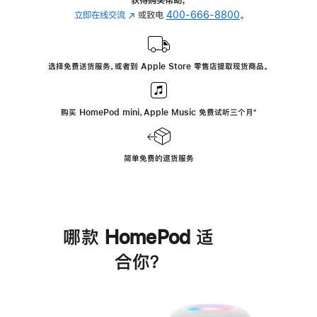
立即在线交流
(在
或致电
400-666-8800
。
新
窗
口
选择免费送货服务，或者到 Apple Store 零售店提取现货商品。
中
打
开)
购买 HomePod mini，Apple Music 免费试听三个月
脚
⁺
注
简单免费的退货服务
哪款 HomePod 适
合你？
进
一
步