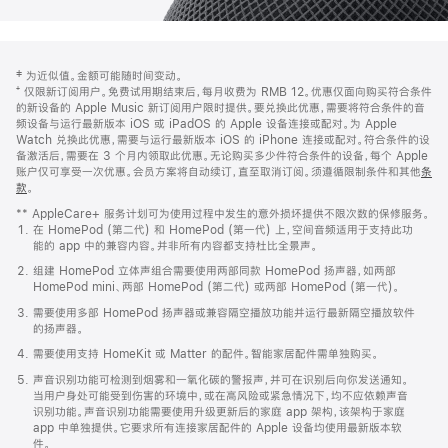
网
脚
‡ 为近似值。金额可能随时间变动。
注
页
⁺ 仅限新订阅用户。免费试用期结束后，每月收费为 RMB 12。优惠仅面向购买符合条件
页
的新设备的 Apple Music 新订阅用户限时提供。要兑换此优惠，需要将符合条件的音
频设备与运行最新版本 iOS 或 iPadOS 的 Apple 设备连接或配对。为 Apple
脚
Watch 兑换此优惠，需要与运行最新版本 iOS 的 iPhone 连接或配对。符合条件的设
备激活后，需要在 3 个月内领取此优惠。无论购买多少件符合条件的设备，每个 Apple
账户仅可享受一次优惠。会员方案将自动续订，直至取消订阅。须遵循限制条件和其他
条
款
。
(在
新
** AppleCare+ 服务计划可为使用过程中发生的意外损坏提供不限次数的保修服务。
窗
在 HomePod (第二代) 和 HomePod (第一代) 上，空间音频适用于支持此功
口
能的 app 中的兼容内容。并非所有内容都支持杜比全景声。
中
打
组建 HomePod 立体声组合需要使用两部同款 HomePod 扬声器，如两部
开)
HomePod mini、两部 HomePod (第二代) 或两部 HomePod (第一代)。
需要使用多部 HomePod 扬声器或兼容隔空播放功能并运行最新隔空播放软件
的扬声器。
需要使用支持 HomeKit 或 Matter 的配件。智能家居配件需单独购买。
声音识别功能可检测到烟雾和一氧化碳的警报声，并可在识别后向你发送通知。
当用户身处可能受到伤害的环境中，或在高风险或紧急情况下，均不应依赖声音
识别功能。声音识别功能需要使用升级更新后的家庭 app 架构，该架构于家庭
app 中单独提供。它要求所有连接家居配件的 Apple 设备均使用最新版本软
件。