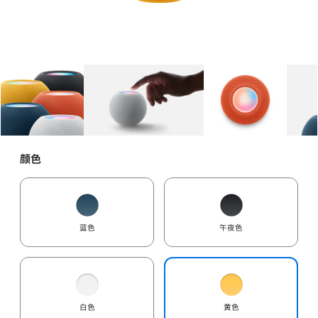
图库
图像
1
图库
图像
2
图库
图像
3
颜色
蓝色
午夜色
白色
黄色