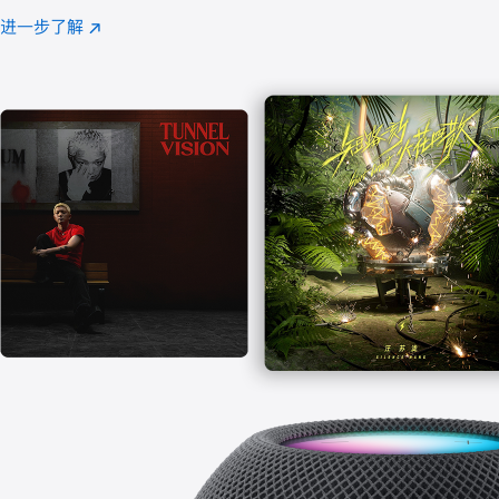
注
进一步了解
Apple
(在
Music
新
窗
口
中
打
开)