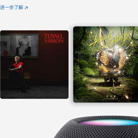
注
进一步了解
Apple
(在
Music
新
窗
口
中
打
开)