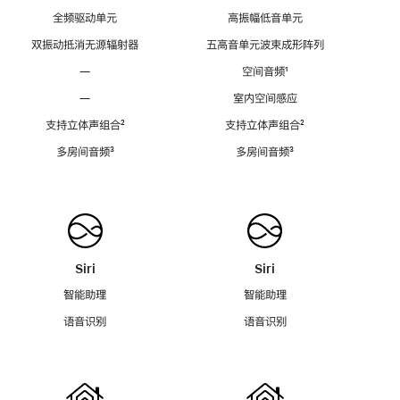
全频驱动单元
高振幅低音单元
双振动抵消无源辐射器
五高音单元波束成形阵列
—
空间音频
脚
¹
注
—
室内空间感应
支持立体声组合
脚
²
支持立体声组合
脚
²
注
注
多房间音频
脚
³
多房间音频
脚
³
注
注
Siri
Siri
智能助理
智能助理
语音识别
语音识别