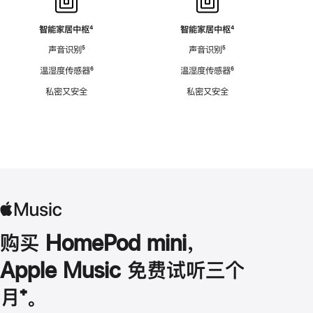
智能家居中枢
脚
⁴
智能家居中枢
脚
⁴
注
注
声音识别
脚
⁵
声音识别
脚
⁵
注
注
温湿度传感器
脚
⁶
温湿度传感器
脚
⁶
注
注
私密又安全
私密又安全
购买 HomePod mini，
Apple Music 免费试听三个
月
脚
⁺。