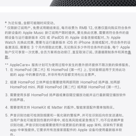
网
脚
‡ 为近似值。金额可能随时间变动。
注
页
⁺ 仅限新订阅用户。免费试用期结束后，每月收费为 RMB 12。优惠仅面向购买符合条件
页
的新设备的 Apple Music 新订阅用户限时提供。要兑换此优惠，需要将符合条件的音
频设备与运行最新版本 iOS 或 iPadOS 的 Apple 设备连接或配对。为 Apple
脚
Watch 兑换此优惠，需要与运行最新版本 iOS 的 iPhone 连接或配对。符合条件的设
备激活后，需要在 3 个月内领取此优惠。无论购买多少件符合条件的设备，每个 Apple
账户仅可享受一次优惠。会员方案将自动续订，直至取消订阅。须遵循限制条件和其他
条
款
。
(在
新
** AppleCare+ 服务计划可为使用过程中发生的意外损坏提供不限次数的保修服务。
窗
在 HomePod (第二代) 和 HomePod (第一代) 上，空间音频适用于支持此功
口
能的 app 中的兼容内容。并非所有内容都支持杜比全景声。
中
打
组建 HomePod 立体声组合需要使用两部同款 HomePod 扬声器，如两部
开)
HomePod mini、两部 HomePod (第二代) 或两部 HomePod (第一代)。
需要使用多部 HomePod 扬声器或兼容隔空播放功能并运行最新隔空播放软件
的扬声器。
需要使用支持 HomeKit 或 Matter 的配件。智能家居配件需单独购买。
声音识别功能可检测到烟雾和一氧化碳的警报声，并可在识别后向你发送通知。
当用户身处可能受到伤害的环境中，或在高风险或紧急情况下，均不应依赖声音
识别功能。声音识别功能需要使用升级更新后的家庭 app 架构，该架构于家庭
app 中单独提供。它要求所有连接家居配件的 Apple 设备均使用最新版本软
件。