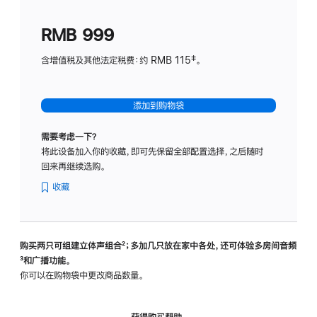
划
(适
RMB 999
用
于
含增值税及其他法定税费：约 RMB 115‡。
HomeP
mini)
添加到购物袋
需要考虑一下？
将此设备加入你的收藏，即可先保留全部配置选择，之后随时
回来再继续选购。
收藏
购买两只可组建立体声组合
脚
²；多加几只放在家中各处，还可体验多‍房‍间音频
脚
³和广播功能。
注
注
你可以在购物袋中更改商品数量。
获得购买帮助，