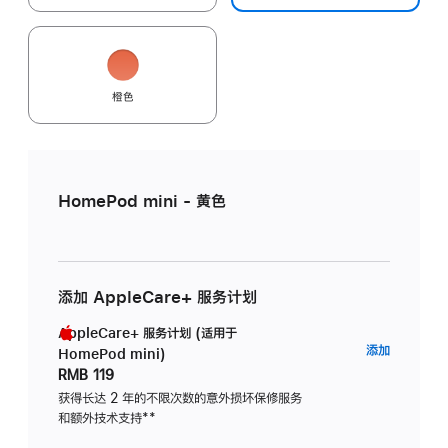
橙色
HomePod mini - 黄色
添加 AppleCare+ 服务计划
AppleCare+ 服务计划 (适用于
AppleC
添加
HomePod mini)
服
RMB 119
务
获得长达 2 年的不限次数的意外损坏保修服务
和额外技术支持
脚
**
计
注