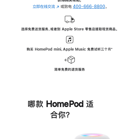
立即在线交流
(在
或致电
400-666-8800
。
新
窗
口
选择免费送货服务，或者到 Apple Store 零售店提取现货商品。
中
打
开)
购买 HomePod mini，Apple Music 免费试听三个月
脚
⁺
注
简单免费的退货服务
哪款 HomePod 适
合你？
进
一
步