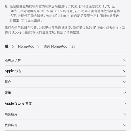
温湿度感应功能针对室内和家居场景进行了优化，即环境温度约为 15ºC 至
30ºC、相对湿度约为 30% 至 70% 的场景。在长时间以高音量播放音频等情
况下，准确性可能会降低。HomePod mini 在启动后需要一定时间对传感器进
行校准，才可显示结果。
我们会使用你所在位置，为你更快显示送货选项。我们通过你的 IP 地址，或者你在上次
访问 Apple 网站时输入的位置信息，找到了你的位置。
HomePod
购买 HomePod mini
Apple
选购及了解
Apple 钱包
账户
娱乐
Apple Store 商店
商务应用
教育应用