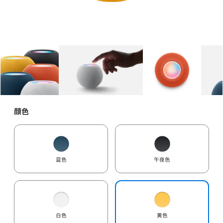
图库
图像
1
图库
图像
2
图库
图像
3
颜色
蓝色
午夜色
白色
黄色