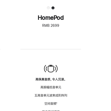
HomePod
RMB 2699
高保真音质，令人沉浸。
高振幅低音单元
五高音单元波束成形阵列
空间音频
脚
¹
注