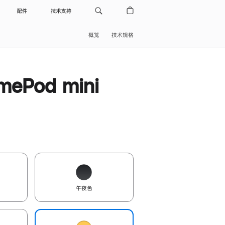
配件
技术支持
概览
技术规格
ePod mini
午夜色