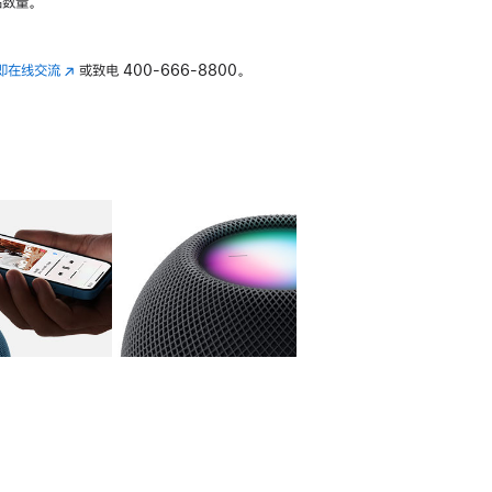
数量。
即在线交流
(在
或致电
400-666-8800。
新
窗
口
中
打
开)
库
图像
4
图库
图像
5