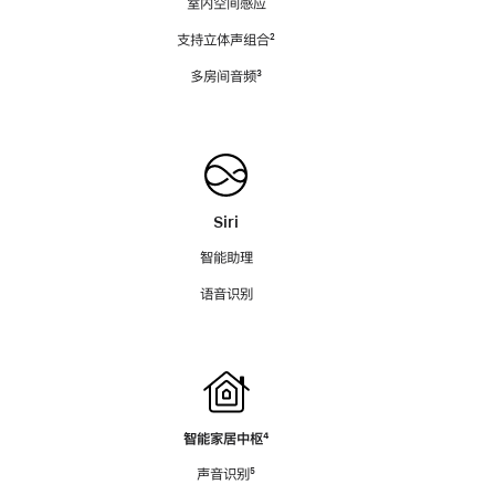
室内空间感应
支持立体声组合
脚
²
注
多房间音频
脚
³
注
Siri
智能助理
语音识别
智能家居中枢
脚
⁴
注
声音识别
脚
⁵