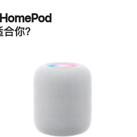
HomePod
适合你？
进
一
步
了
解
HomePod<