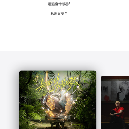
注
温湿度传感器
脚
⁶
注
私密又安全