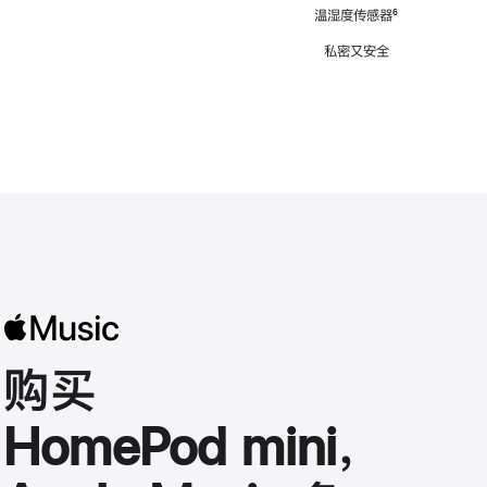
注
温湿度传感器
脚
⁶
注
私密又安全
购买
HomePod mini，