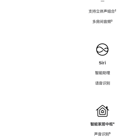
—
支持立体声组合
脚
²
注
多房间音频
脚
³
注
Siri
智能助理
语音识别
智能家居中枢
脚
⁴
注
声音识别
脚
⁵