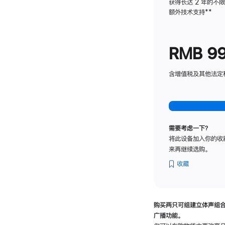
获得长达 2 年的不
额外技术支持
脚
**
注
RMB 9
含增值税及其他法定税费
需要考虑一下？
将此设备加入你的收
来再继续选购。
收藏
购买两只可组建立体声组
广播功能。