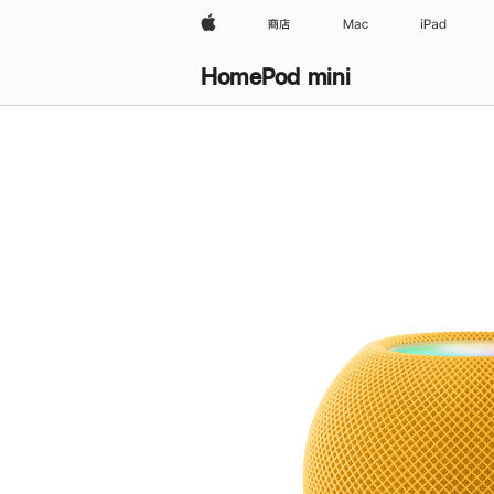
Apple
商店
Mac
iPad
HomePod mini
购
买
HomePod mini