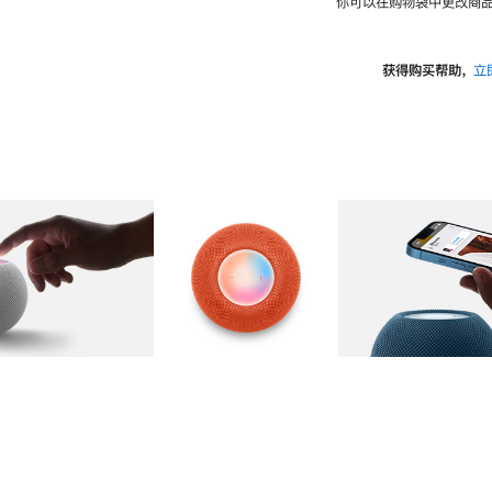
你可以在购物袋中更改商品
获得购买帮助，
立
图库
图像
2
图库
图像
3
图