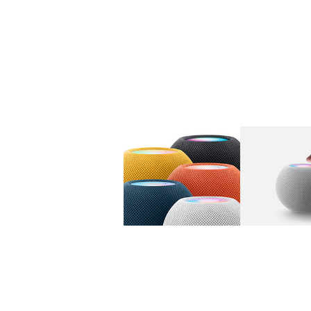
图库
图像
1