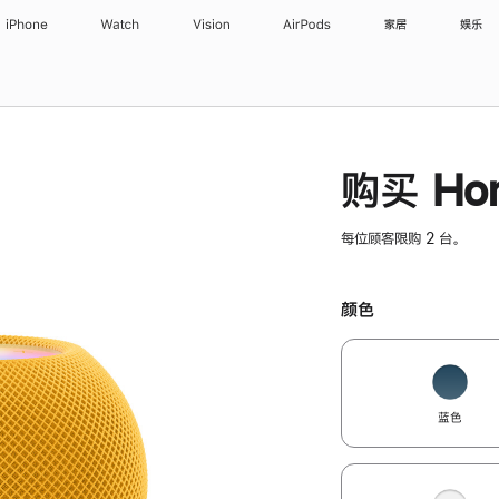
iPhone
Watch
Vision
AirPods
家居
娱乐
购买 Hom
每位顾客限购 2 台。
颜色
蓝色