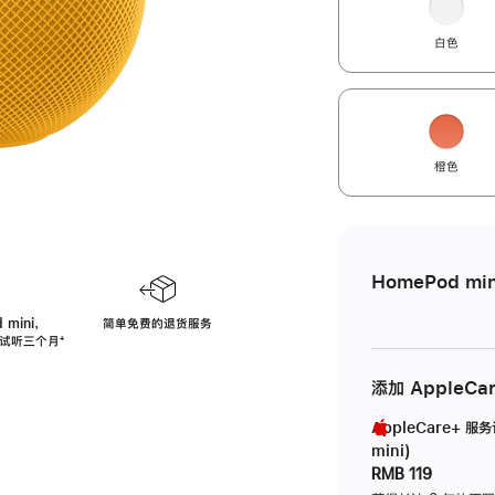
白色
橙色
HomePod min
 mini，
简单免费的退货服务
免费试听三个月
脚
⁺
注
添加 AppleCa
AppleCare+ 服
mini)
RMB 119