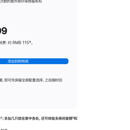
务
限次数的意外损坏保修服务和
计
划
(适
99
用
于
：约 RMB 115‡。
HomePod
mini)
添加到购物袋
藏，即可先保留全部配置选择，之后随时回
合
脚
²；多加几只放在家中各处，还可体验多‍房‍间音频
脚
³和
注
注