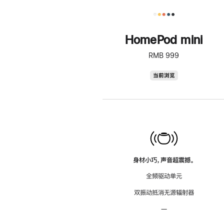
HomePod mini
RMB 999
HomePod
当前浏览
mini
身材小巧，声音超震撼。
全频驱动单元
双振动抵消无源辐射器
—