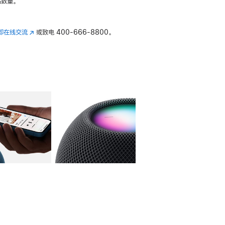
数量。
即在线交流
(在
或致电
400-666-8800。
新
窗
口
中
打
开)
库
图像
4
图库
图像
5