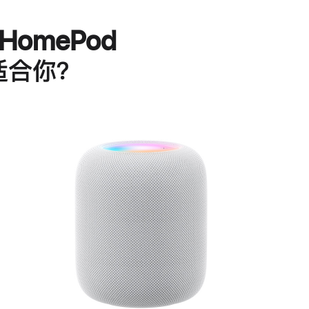
HomePod
适合你？
进
一
步
了
解
HomePod<