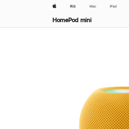
Apple
商店
Mac
iPad
HomePod mini
购
买
HomePod mini