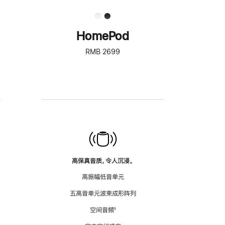
HomePod
RMB 2699
高保真音质，令人沉浸。
高振幅低音单元
五高音单元波束成形阵列
空间音频
脚
¹
注