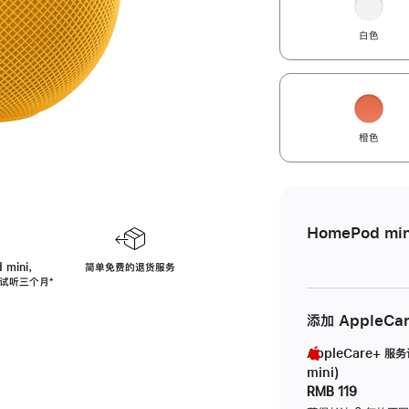
白色
橙色
HomePod min
 mini，
简单免费的退货服务
免费试听三个月
脚
⁺
注
添加 AppleCa
AppleCare+ 服
mini)
RMB 119