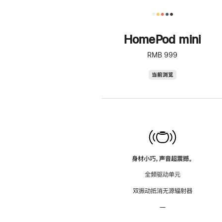
HomePod mini
RMB 999
HomePod
当前浏览
mini
身材小巧，声音超震撼。
全频驱动单元
双振动抵消无源辐射器
—