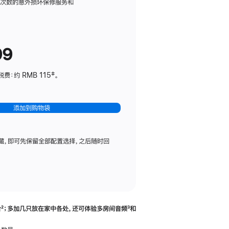
务
限次数的意外损坏保修服务和
计
划
(适
99
用
于
：约 RMB 115‡。
HomePod
mini)
添加到购物袋
藏，即可先保留全部配置选择，之后随时回
合
脚
²；多加几只放在家中各处，还可体验多‍房‍间音频
脚
³和
注
注