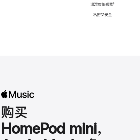
注
温湿度传感器
脚
⁶
注
私密又安全
购买
HomePod mini，