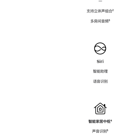
—
支持立体声组合
脚
²
注
多房间音频
脚
³
注
Siri
智能助理
语音识别
智能家居中枢
脚
⁴
注
声音识别
脚
⁵