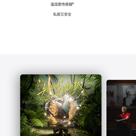
注
温湿度传感器
脚
⁶
注
私密又安全