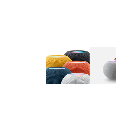
图库
图像
1