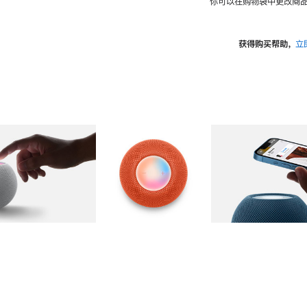
你可以在购物袋中更改商品
获得购买帮助，
立
图库
图像
2
图库
图像
3
图