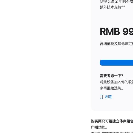
获得长达 2 年的不
额外技术支持
脚
**
注
RMB 9
含增值税及其他法定税费
需要考虑一下？
将此设备加入你的收
来再继续选购。
收藏
购买两只可组建立体声组
广播功能。