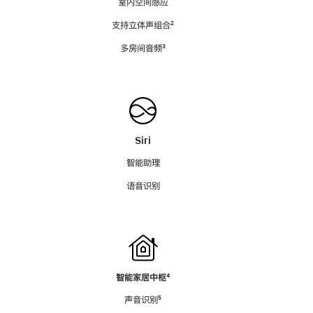
室内空间感应
支持立体声组合
脚
²
注
多房间音频
脚
³
注
Siri
智能助理
语音识别
智能家居中枢
脚
⁴
注
声音识别
脚
⁵