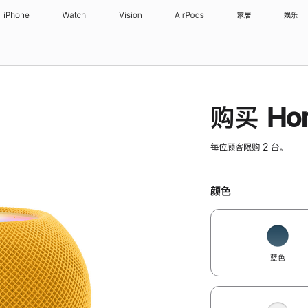
iPhone
Watch
Vision
AirPods
家居
娱乐
购买 Hom
每位顾客限购 2 台。
颜色
蓝色