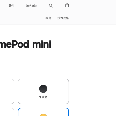
配件
技术支持
概览
技术规格
ePod mini
午夜色