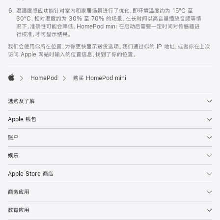
温湿度感应功能针对室内和家居场景进行了优化，即环境温度约为 15ºC 至
30ºC、相对湿度约为 30% 至 70% 的场景。在长时间以高音量播放音频等情
况下，准确性可能会降低。HomePod mini 在启动后需要一定时间对传感器进
行校准，才可显示结果。
我们会使用你所在位置，为你更快显示送货选项。我们通过你的 IP 地址，或者你在上次
访问 Apple 网站时输入的位置信息，找到了你的位置。
HomePod
购买 HomePod mini
Apple
选购及了解
Apple 钱包
账户
娱乐
Apple Store 商店
商务应用
教育应用