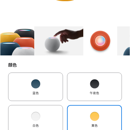
图库
图像
1
图库
图像
2
图库
图像
3
颜色
蓝色
午夜色
白色
黄色