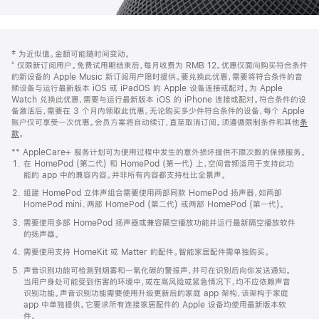
网
脚
‡ 为近似值。金额可能随时间变动。
注
页
⁺ 仅限新订阅用户。免费试用期结束后，每月收费为 RMB 12。优惠仅面向购买符合条件
页
的新设备的 Apple Music 新订阅用户限时提供。要兑换此优惠，需要将符合条件的音
频设备与运行最新版本 iOS 或 iPadOS 的 Apple 设备连接或配对。为 Apple
脚
Watch 兑换此优惠，需要与运行最新版本 iOS 的 iPhone 连接或配对。符合条件的设
备激活后，需要在 3 个月内领取此优惠。无论购买多少件符合条件的设备，每个 Apple
账户仅可享受一次优惠。会员方案将自动续订，直至取消订阅。须遵循限制条件和其他
条
款
。
(在
新
** AppleCare+ 服务计划可为使用过程中发生的意外损坏提供不限次数的保修服务。
窗
在 HomePod (第二代) 和 HomePod (第一代) 上，空间音频适用于支持此功
口
能的 app 中的兼容内容。并非所有内容都支持杜比全景声。
中
打
组建 HomePod 立体声组合需要使用两部同款 HomePod 扬声器，如两部
开)
HomePod mini、两部 HomePod (第二代) 或两部 HomePod (第一代)。
需要使用多部 HomePod 扬声器或兼容隔空播放功能并运行最新隔空播放软件
的扬声器。
需要使用支持 HomeKit 或 Matter 的配件。智能家居配件需单独购买。
声音识别功能可检测到烟雾和一氧化碳的警报声，并可在识别后向你发送通知。
当用户身处可能受到伤害的环境中，或在高风险或紧急情况下，均不应依赖声音
识别功能。声音识别功能需要使用升级更新后的家庭 app 架构，该架构于家庭
app 中单独提供。它要求所有连接家居配件的 Apple 设备均使用最新版本软
件。