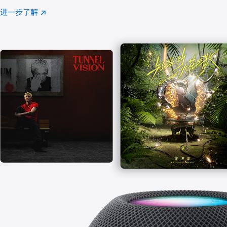
注
进一步了解
Apple
(在
Music
新
窗
口
中
打
开)