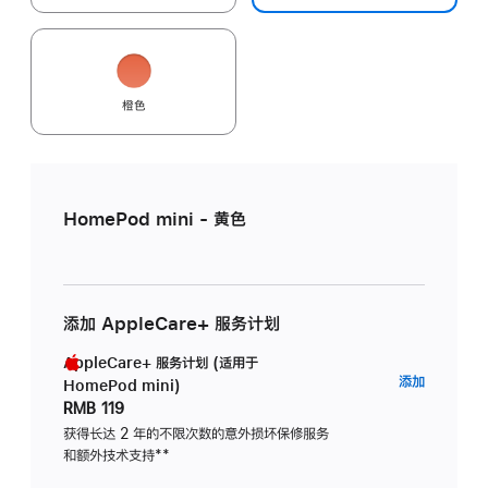
橙色
HomePod mini - 黄色
添加 AppleCare+ 服务计划
AppleCare+ 服务计划 (适用于
AppleC
添加
HomePod mini)
服
RMB 119
务
获得长达 2 年的不限次数的意外损坏保修服务
和额外技术支持
脚
**
计
注