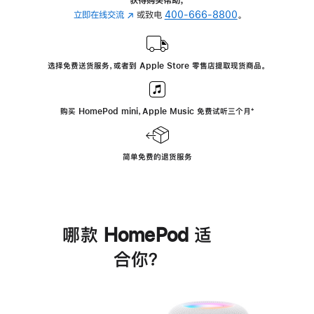
立即在线交流
(在
或致电
400-666-8800
。
新
窗
口
选择免费送货服务，或者到 Apple Store 零售店提取现货商品。
中
打
开)
购买 HomePod mini，Apple Music 免费试听三个月
脚
⁺
注
简单免费的退货服务
哪款 HomePod 适
合你？
进
一
步