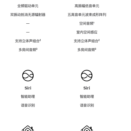
全频驱动单元
高振幅低音单元
双振动抵消无源辐射器
五高音单元波束成形阵列
—
空间音频
脚
¹
注
—
室内空间感应
支持立体声组合
脚
²
支持立体声组合
脚
²
注
注
多房间音频
脚
³
多房间音频
脚
³
注
注
Siri
Siri
智能助理
智能助理
语音识别
语音识别