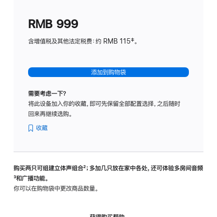
划
(适
RMB 999
用
于
含增值税及其他法定税费：约 RMB 115‡。
HomeP
mini)
添加到购物袋
需要考虑一下？
将此设备加入你的收藏，即可先保留全部配置选择，之后随时
回来再继续选购。
收藏
购买两只可组建立体声组合
脚
²；多加几只放在家中各处，还可体验多‍房‍间音频
脚
³和广播功能。
注
注
你可以在购物袋中更改商品数量。
获得购买帮助，