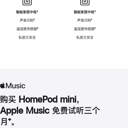
智能家居中枢
脚
⁴
智能家居中枢
脚
⁴
注
注
声音识别
脚
⁵
声音识别
脚
⁵
注
注
温湿度传感器
脚
⁶
温湿度传感器
脚
⁶
注
注
私密又安全
私密又安全
购买 HomePod mini，
Apple Music 免费试听三个
月
脚
⁺。